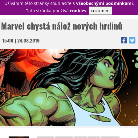
Užíváním této stránky souhlasíte s
všeobecnými podmínkami
.
PŘIHLÁSIT
Tato stránka používá
cookies
.
rozumím
REGISTROVAT
Marvel chystá nálož nových hrdinů
15:00 | 24.08.2019
NOVINKY
TÉMATA
RECENZE
EPIZODY
KULT
TRAILERY
GALERIE
DISKUZE
STATISTIKY
TIRÁŽ