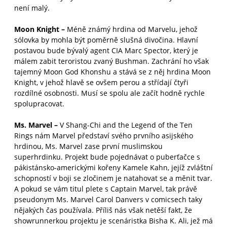
není malý.
Moon Knight –
Méně známý hrdina od Marvelu, jehož
sólovka by mohla být poměrně slušná divočina. Hlavní
postavou bude bývalý agent CIA Marc Spector, který je
málem zabit teroristou zvaný Bushman. Zachrání ho však
tajemný Moon God Khonshu a stává se z něj hrdina Moon
Knight, v jehož hlavě se ovšem perou a střídají čtyři
rozdílné osobnosti. Musí se spolu ale začít hodně rychle
spolupracovat.
Ms. Marvel –
V Shang-Chi and the Legend of the Ten
Rings nám Marvel představí svého prvního asijského
hrdinou, Ms. Marvel zase první muslimskou
superhrdinku. Projekt bude pojednávat o puberťačce s
pákistánsko-americkými kořeny Kamele Kahn, jejíž zvláštní
schopností v boji se zločinem je natahovat se a měnit tvar.
A pokud se vám titul plete s Captain Marvel, tak právě
pseudonym Ms. Marvel Carol Danvers v comicsech taky
nějakých čas používala. Příliš nás však netěší fakt, že
showrunnerkou projektu je scenáristka Bisha K. Ali, jež má