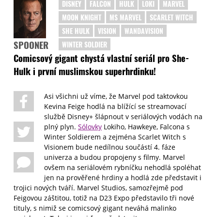
DISNEY
FALCON
HULK
LOKI
MARVEL
MOON KNIGHT
MS MARVEL
SCARLET WITCH
SHE HULK
VISION
WANDAVISION
SPOONER
WINTER SOLDIER
Comicsový gigant chystá vlastní seriál pro She-
Hulk i první muslimskou superhrdinku!
Asi všichni už víme, že Marvel pod taktovkou
Kevina Feige hodlá na blížící se streamovací
službě Disney+ šlápnout v seriálových vodách na
plný plyn.
Sólovky
Lokiho, Hawkeye, Falcona s
Winter Soldierem a zejména Scarlet Witch s
Visionem bude nedílnou součástí 4. fáze
univerza a budou propojeny s filmy. Marvel
ovšem na seriálovém rybníčku nehodlá spoléhat
jen na prověřené hrdiny a hodlá zde představit i
trojici nových tváří. Marvel Studios, samozřejmě pod
Feigovou záštitou, totiž na D23 Expo představilo tři nové
tituly, s nimiž se comicsový gigant neváhá malinko