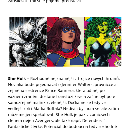
zariskovat. Tak si je pojďme představit.
She-Hulk –
Rozhodně nejznámější z trojice nových hrdinů.
Novinka bude pojednávat o Jennifer Walters, právničce a
zejména sestřence Bruce Bannera, která od něj po
vážném zranění dostane transfúzi krve a začne být poté
samozřejmě malinko zelenější. Dočkáme se tedy ve
vedlejší roli i Marka Ruffala? Nedivili bychom se, ale zatím
můžeme jen spekulovat. She-Hulk je pak v comicsech
členem nejen Avengers, ale také např. Defenders či
Fantastické čtyřky. Potenciál do budoucna tedy rozhodně