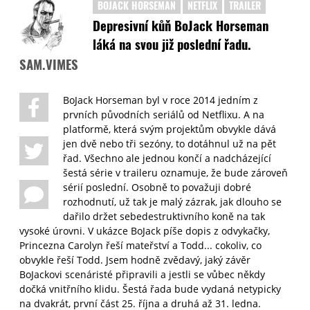
BOJACK HORSEMAN
NETFLIX
TRAILER
Depresivní kůň BoJack Horseman
láká na svou již poslední řadu.
SAM.VIMES
BoJack Horseman byl v roce 2014 jedním z
prvních původních seriálů od Netflixu. A na
platformě, která svým projektům obvykle dává
jen dvě nebo tři sezóny, to dotáhnul už na pět
řad. Všechno ale jednou končí a nadcházející
šestá série v traileru oznamuje, že bude zároveň
sérií poslední. Osobně to považuji dobré
rozhodnutí, už tak je malý zázrak, jak dlouho se
dařilo držet sebedestruktivního koně na tak
vysoké úrovni. V ukázce BoJack píše dopis z odvykačky,
Princezna Carolyn řeší mateřství a Todd... cokoliv, co
obvykle řeší Todd. Jsem hodně zvědavý, jaký závěr
BoJackovi scenáristé připravili a jestli se vůbec někdy
dočká vnitřního klidu. Šestá řada bude vydaná netypicky
na dvakrát, první část 25. října a druhá až 31. ledna.