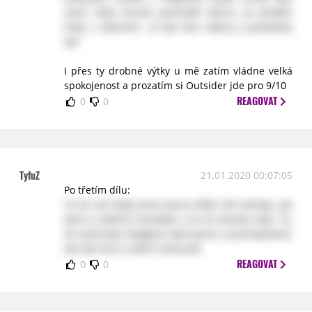
navíc teda musím pochválit tvůrce za přidání
linky s vězením.. to byl moc dobrý a povedený
tah
I přes ty drobné výtky u mě zatím vládne velká
spokojenost a prozatím si Outsider jde pro 9/10
REAGOVAT
0
0
TyfuZ
21.01.2020 00:07:05
Po třetím dílu:
To že má Holly jinou barvu kůže mě netrápí, ale
dost ji změnili charakter a to mi docela vadí. To,
že vynechají Hodgese bylo jasné a pochopitelné,
ale tak moc ji měnit nemuseli.
REAGOVAT
0
0