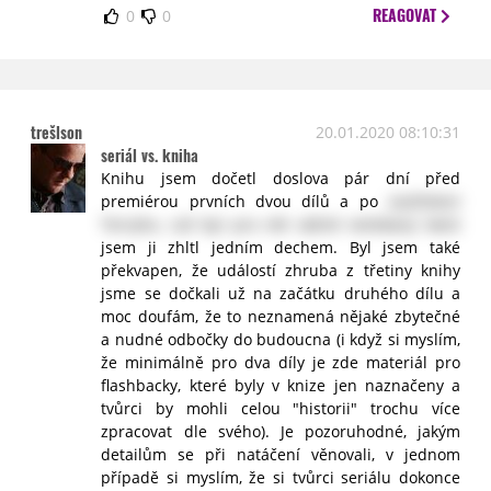
REAGOVAT
0
0
trešlson
20.01.2020 08:10:31
seriál vs. kniha
Knihu jsem dočetl doslova pár dní před
premiérou prvních dvou dílů a po
zastřelení
Terryho, což byl pro mě vážně nečekaný twist
jsem ji zhltl jedním dechem. Byl jsem také
překvapen, že událostí zhruba z třetiny knihy
jsme se dočkali už na začátku druhého dílu a
moc doufám, že to neznamená nějaké zbytečné
a nudné odbočky do budoucna (i když si myslím,
že minimálně pro dva díly je zde materiál pro
flashbacky, které byly v knize jen naznačeny a
tvůrci by mohli celou "historii" trochu více
zpracovat dle svého). Je pozoruhodné, jakým
detailům se při natáčení věnovali, v jednom
případě si myslím, že si tvůrci seriálu dokonce