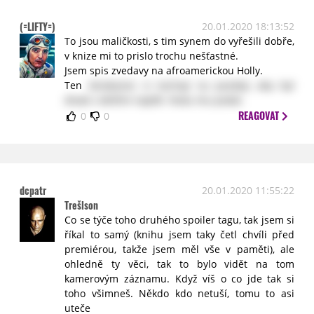
(=LIFTY=)
20.01.2020 18:13:52
To jsou maličkosti, s tim synem do vyřešili dobře,
v knize mi to prislo trochu nešťastné.
Jsem spis zvedavy na afroamerickou Holly.
Ten
skrabanec si nechaji na pozdeji, aby byl
divak v delším napětí. Ruku mu podal.
REAGOVAT
0
0
dcpatr
20.01.2020 11:55:22
Trešlson
Co se týče toho druhého spoiler tagu, tak jsem si
říkal to samý (knihu jsem taky četl chvíli před
premiérou, takže jsem měl vše v paměti), ale
ohledně ty věci, tak to bylo vidět na tom
kamerovým záznamu. Když víš o co jde tak si
toho všimneš. Někdo kdo netuší, tomu to asi
uteče