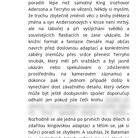
poradili lépe než samotný King (rozhovor
Adersona a Terryho ve vězení). Někdy si myslím,
že trochu zbytečně změnili věci z knihy (některá
jména a syn Andersonových v knize není mrtvý,
ale na táboře) a při vyslýchání svědků a
souvisejících flasbacích se zase ukázalo, že
knižní formát a fantazie čtenáře mají občas
navrch před doslovnou adaptací a konkrétními
záběry (nemůžu přes srdce přenést Terryho
snubák, který měl při vraždách a byl jasně
ukázán nebo spekulování o zdviženém
prostředníku na kamerovém záznamu) a
dokonce pak v jednom případě došlo k
vynechání dost závažného detailu, který ovšem
může být ještě doobjasněn spoiler doporučuji
odhalit jen pokud jste četli knihu
protože při
výslechu Clauda Boltona nezmínil zranění, které
mu "Terry" způsobil nehtem na malíčku
..
Rozhodně se ale jedná po prvních dvou dílech o
zdařilou kingovskou adaptaci a těším se, jak si
tvůrci poradí se zbytkem. A souhlas, že Bateman