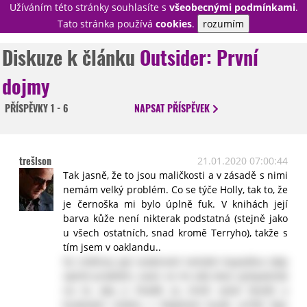
Užíváním této stránky souhlasíte s
všeobecnými podmínkami
.
PŘIHLÁSIT
Tato stránka používá
cookies
.
rozumím
REGISTROVAT
Diskuze k článku
Outsider: První
dojmy
NOVINKY
TÉMATA
PŘÍSPĚVKY
1 - 6
NAPSAT
PŘÍSPĚVEK
RECENZE
EPIZODY
KULT
TRAILERY
GALERIE
trešlson
21.01.2020 07:00:44
DISKUZE
STATISTIKY
TIRÁŽ
Tak jasně, že to jsou maličkosti a v zásadě s nimi
nemám velký problém. Co se týče Holly, tak to, že
je černoška mi bylo úplně fuk. V knihách její
barva kůže není nikterak podstatná (stejně jako
u všech ostatních, snad kromě Terryho), takže s
tím jsem v oaklandu..
Se změnou její osobnosti nemám kupodivu taky
úplně problém, navíc se mi zdá dost sympatická
na to, aby ji člověk za chvíli začal fandit a
budování vztahu s Ralphem bude určitě fajn