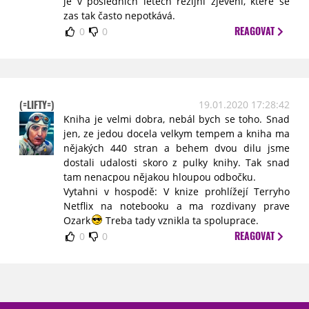
je v posledních letech režijní zjevení, které se
zas tak často nepotkává.
REAGOVAT
0
0
(=LIFTY=)
19.01.2020 17:28:42
Kniha je velmi dobra, nebál bych se toho. Snad
jen, ze jedou docela velkym tempem a kniha ma
nějakých 440 stran a behem dvou dilu jsme
dostali udalosti skoro z pulky knihy. Tak snad
tam nenacpou nějakou hloupou odbočku.
Vytahni v hospodě: V knize prohlížejí Terryho
Netflix na notebooku a ma rozdivany prave
Ozark
Treba tady vznikla ta spoluprace.
REAGOVAT
0
0