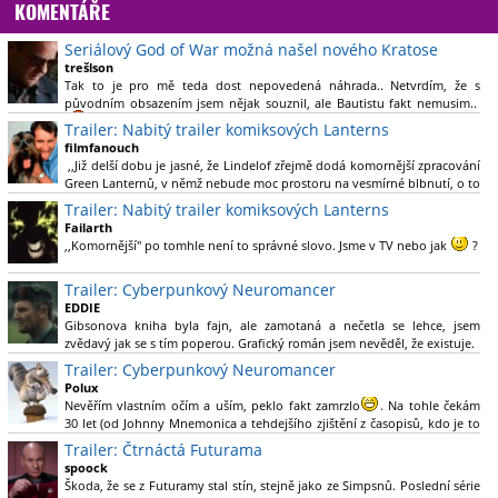
KOMENTÁŘE
Seriálový God of War možná našel nového Kratose
trešlson
Tak to je pro mě teda dost nepovedená náhrada.. Netvrdím, že s
původním obsazením jsem nějak souznil, ale Bautistu fakt nemusim..
Trailer: Nabitý trailer komiksových Lanterns
filmfanouch
,,Již delší dobu je jasné, že Lindelof zřejmě dodá komornější zpracování
Green Lanternů, v němž nebude moc prostoru na vesmírné blbnutí, o to
více se ovšem bude moci nová adaptace odprostit třeba od filmového
Trailer: Nabitý trailer komiksových Lanterns
Green Lanterna s Ryanem Reynoldsem.´´ Co je na tom
Failarth
nesrozumitelného?
,,Komornější" po tomhle není to správné slovo. Jsme v TV nebo jak
?
Nebál bych se říct, že to vypadá skvěle jak po stránce kvantity materiálu,
Trailer: Cyberpunkový Neuromancer
tak i formou.
EDDIE
Gibsonova kniha byla fajn, ale zamotaná a nečetla se lehce, jsem
Výběr Ulricha Tomsena pro mě velké překvapení a velmi zajímavá volba
zvědavý jak se s tím poperou. Grafický román jsem nevěděl, že existuje.
bravo.
Trailer: Cyberpunkový Neuromancer
Chandler je lepší a lepší s každou novou scénou.
Polux
Komiksy to mají ted´těžké, paradoxně tomu škodí to všechno kolem
Nevěřím vlastním očím a uším, peklo fakt zamrzlo
. Na tohle čekám
(DC nebo MCU to je buřt) , ale nezasloužilo by si to zářez jen kvůli tomu.
30 let (od Johnny Mnemonica a tehdejšího zjištění z časopisů, kdo je to
Držím tomu palce.
Gibson a co je jeho debutová kniha zač), přičemž 25 let (od Matrixu,
Trailer: Čtrnáctá Futurama
který pojem cyberpunk dostal do povědomí i obyčejného diváka a
spoock
nikoliv fanouška žánru) marně doufám, že si po řadě "duchovních
Škoda, že se z Futuramy stal stín, stejně jako ze Simpsnů. Poslední série
nástupců", kteří přišli poté (Ghost In The Shell, Alita: Battle Angel,