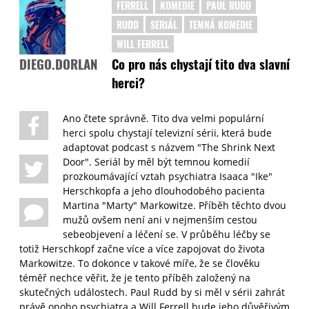
FERRELL
KOMEDIE
PAUL RUDD
RUDD
SERIÁL
TEMNÁ KOMEDIE
WILL FERRELL
Co pro nás chystají tito dva slavní
DIEGO.DORLAN
herci?
Ano čtete správně. Tito dva velmi populární
herci spolu chystají televizní sérii, která bude
adaptovat podcast s názvem "The Shrink Next
Door". Seriál by měl být temnou komedií
prozkoumávající vztah psychiatra Isaaca "Ike"
Herschkopfa a jeho dlouhodobého pacienta
Martina "Marty" Markowitze. Příběh těchto dvou
mužů ovšem není ani v nejmenším cestou
sebeobjevení a léčení se. V průběhu léčby se
totiž Herschkopf začne více a více zapojovat do života
Markowitze. To dokonce v takové míře, že se člověku
téměř nechce věřit, že je tento příběh založený na
skutečných událostech. Paul Rudd by si měl v sérii zahrát
právě onoho psychiatra a Will Ferrell bude jeho důvěřivým