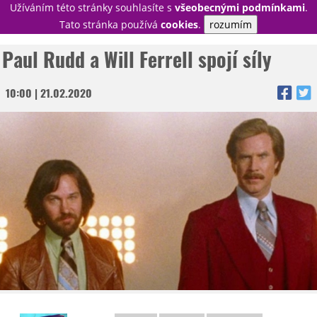
Užíváním této stránky souhlasíte s
všeobecnými podmínkami
.
PŘIHLÁSIT
Tato stránka používá
cookies
.
rozumím
REGISTROVAT
Paul Rudd a Will Ferrell spojí síly
10:00 | 21.02.2020
NOVINKY
TÉMATA
RECENZE
EPIZODY
KULT
TRAILERY
GALERIE
DISKUZE
STATISTIKY
TIRÁŽ