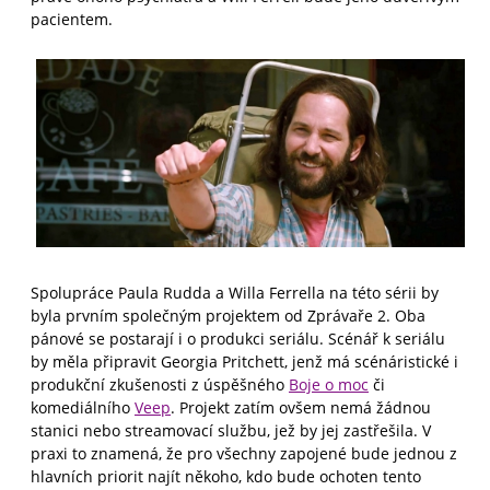
pacientem.
Spolupráce Paula Rudda a Willa Ferrella na této sérii by
byla prvním společným projektem od Zprávaře 2. Oba
pánové se postarají i o produkci seriálu. Scénář k seriálu
by měla připravit Georgia Pritchett, jenž má scénáristické i
produkční zkušenosti z úspěšného
Boje o moc
či
komediálního
Veep
. Projekt zatím ovšem nemá žádnou
stanici nebo streamovací službu, jež by jej zastřešila. V
praxi to znamená, že pro všechny zapojené bude jednou z
hlavních priorit najít někoho, kdo bude ochoten tento