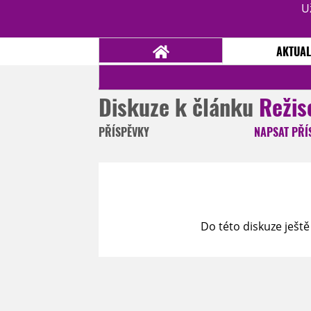
U
AKTUAL
Diskuze k článku
Režis
NOVINKY
TÉMATA
PŘÍSPĚVKY
NAPSAT
PŘÍ
RECENZE
EPIZODY
KULT
TRAILERY
GALERIE
DISKUZE
STATISTIKY
TIRÁŽ
Do této diskuze ještě