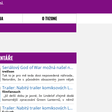
mi
.
PŘIHLÁSIT
|
REGISTROVAT
IA
O TVZONE
NTÁŘE
Seriálový God of War možná našel nového Kratose
trešlson
Tak to je pro mě teda dost nepovedená náhrada..
Netvrdím, že s původním obsazením jsem nějak
souznil, ale Bautistu fakt nemusim..
Trailer: Nabitý trailer komiksových Lanterns
filmfanouch
,,Již delší dobu je jasné, že Lindelof zřejmě dodá
komornější zpracování Green Lanternů, v němž
nebude moc prostoru na vesmírné blbnutí, o to více
Trailer: Nabitý trailer komiksových Lanterns
se ovšem bude moci nová adaptace odprostit třeba
od filmového Green Lanterna s Ryanem
Failarth