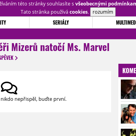
žíváním této stránky souhlasíte s
všeobecnými podmínka
Tato stránka používá
cookies
.
rozumím
ITY
SERIÁLY
MULTIMED
éři Mizerů natočí Ms. Marvel
SPĚVEK
KOME
 nikdo nepřispěl, buďte první.