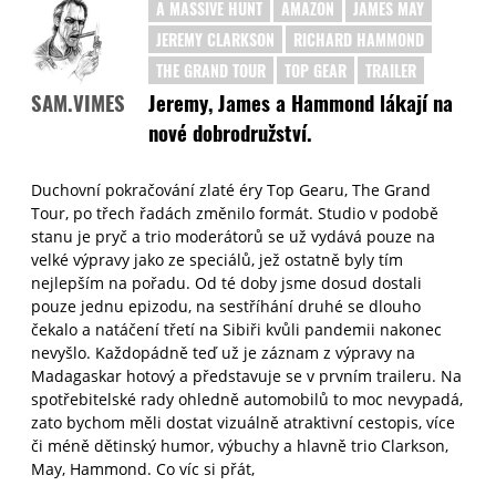
A MASSIVE HUNT
AMAZON
JAMES MAY
JEREMY CLARKSON
RICHARD HAMMOND
THE GRAND TOUR
TOP GEAR
TRAILER
Jeremy, James a Hammond lákají na
SAM.VIMES
nové dobrodružství.
Duchovní pokračování zlaté éry Top Gearu, The Grand
Tour, po třech řadách změnilo formát. Studio v podobě
stanu je pryč a trio moderátorů se už vydává pouze na
velké výpravy jako ze speciálů, jež ostatně byly tím
nejlepším na pořadu. Od té doby jsme dosud dostali
pouze jednu epizodu, na sestříhání druhé se dlouho
čekalo a natáčení třetí na Sibiři kvůli pandemii nakonec
nevyšlo. Každopádně teď už je záznam z výpravy na
Madagaskar hotový a představuje se v prvním traileru. Na
spotřebitelské rady ohledně automobilů to moc nevypadá,
zato bychom měli dostat vizuálně atraktivní cestopis, více
či méně dětinský humor, výbuchy a hlavně trio Clarkson,
May, Hammond. Co víc si přát,