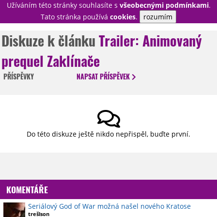
Užíváním této stránky souhlasíte s
všeobecnými podmínkami
.
PŘIHLÁSIT
Tato stránka používá
cookies
.
rozumím
REGISTROVAT
Diskuze k článku
Trailer: Animovaný
prequel Zaklínače
NOVINKY
TÉMATA
PŘÍSPĚVKY
NAPSAT
PŘÍSPĚVEK
RECENZE
EPIZODY
KULT
TRAILERY
GALERIE
DISKUZE
STATISTIKY
TIRÁŽ
Do této diskuze ještě nikdo nepřispěl, buďte první.
KOMENTÁŘE
Seriálový God of War možná našel nového Kratose
trešlson