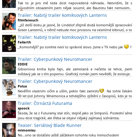
Tak to je pro mě teda dost nepovedená náhrada.. Netvrdím, že s
původním obsazením jsem nějak souznil, ale Bautistu fakt nemusim..
Trailer: Nabitý trailer komiksových Lanterns
filmfanouch
,,Již delší dobu je jasné, že Lindelof zřejmě dodá komornější zpracování
Green Lanternů, v němž nebude moc prostoru na vesmírné blbnutí, o to
více se ovšem bude moci nová adaptace odprostit třeba od filmového
Trailer: Nabitý trailer komiksových Lanterns
Green Lanterna s Ryanem Reynoldsem.´´ Co je na tom
Failarth
nesrozumitelného?
,,Komornější" po tomhle není to správné slovo. Jsme v TV nebo jak
?
Nebál bych se říct, že to vypadá skvěle jak po stránce kvantity materiálu,
Trailer: Cyberpunkový Neuromancer
tak i formou.
EDDIE
Gibsonova kniha byla fajn, ale zamotaná a nečetla se lehce, jsem
Výběr Ulricha Tomsena pro mě velké překvapení a velmi zajímavá volba
zvědavý jak se s tím poperou. Grafický román jsem nevěděl, že existuje.
bravo.
Trailer: Cyberpunkový Neuromancer
Chandler je lepší a lepší s každou novou scénou.
Polux
Komiksy to mají ted´těžké, paradoxně tomu škodí to všechno kolem
Nevěřím vlastním očím a uším, peklo fakt zamrzlo
. Na tohle čekám
(DC nebo MCU to je buřt) , ale nezasloužilo by si to zářez jen kvůli tomu.
30 let (od Johnny Mnemonica a tehdejšího zjištění z časopisů, kdo je to
Držím tomu palce.
Gibson a co je jeho debutová kniha zač), přičemž 25 let (od Matrixu,
Trailer: Čtrnáctá Futurama
který pojem cyberpunk dostal do povědomí i obyčejného diváka a
spoock
nikoliv fanouška žánru) marně doufám, že si po řadě "duchovních
Škoda, že se z Futuramy stal stín, stejně jako ze Simpsnů. Poslední série
nástupců", kteří přišli poté (Ghost In The Shell, Alita: Battle Angel,
jsou dost tragické, ale třeba se objeví nějaký zajímavý scénárista.
Altered Carbon, Blade Runner 2049, Cyberpunk 2077, atd.), někdo
Nedávno začala vycházet nová řada Ricka a Mortyho a já z úžasem zjistil,
Teaser: Seriálový Blade Runner
konečně vzpomene i na bibli cyberpunku, se kterou to všechno začalo.
že se na to dá opět koukat.
Teď už nezbývá nic jiného než se tiše modlit a doufat, že to bude stát za
mimomisu
to
No...ono se dotáčelo ještě záčátkem tohohle roku mimochodem
. Plus kudos za sázku na seriál a nikoliv film, snad tvůrci tu