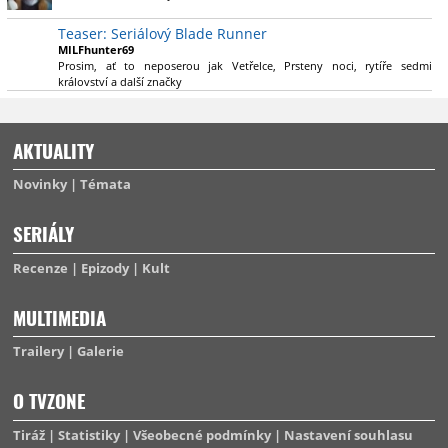
výsadu násobně větší stopáže náležitě využijí.
Teaser: Seriálový Blade Runner
MILFhunter69
Prosim, ať to neposerou jak Vetřelce, Prsteny noci, rytíře sedmi
království a další značky
AKTUALITY
Novinky
Témata
SERIÁLY
Recenze
Epizody
Kult
MULTIMEDIA
Trailery
Galerie
O TVZONE
Tiráž
Statistiky
Všeobecné podmínky
Nastavení souhlasu