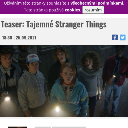
Užíváním této stránky souhlasíte s
všeobecnými podmínkami
.
PŘIHLÁSIT
Tato stránka používá
cookies
.
rozumím
REGISTROVAT
Teaser: Tajemné Stranger Things
18:30 | 25.09.2021
NOVINKY
TÉMATA
RECENZE
EPIZODY
KULT
TRAILERY
GALERIE
DISKUZE
STATISTIKY
TIRÁŽ