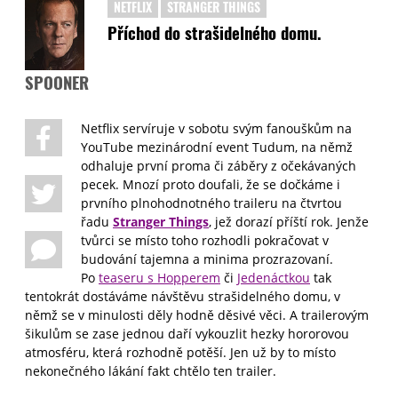
NETFLIX
STRANGER THINGS
Příchod do strašidelného domu.
SPOONER
Netflix servíruje v sobotu svým fanouškům na
YouTube mezinárodní event Tudum, na němž
odhaluje první proma či záběry z očekávaných
pecek. Mnozí proto doufali, že se dočkáme i
prvního plnohodnotného traileru na čtvrtou
řadu
Stranger Things
, jež dorazí příští rok. Jenže
tvůrci se místo toho rozhodli pokračovat v
budování tajemna a minima prozrazovaní.
Po
teaseru s Hopperem
či
Jedenáctkou
tak
tentokrát dostáváme návštěvu strašidelného domu, v
němž se v minulosti děly hodně děsivé věci. A trailerovým
šikulům se zase jednou daří vykouzlit hezky hororovou
atmosféru, která rozhodně potěší. Jen už by to místo
nekonečného lákání fakt chtělo ten trailer.