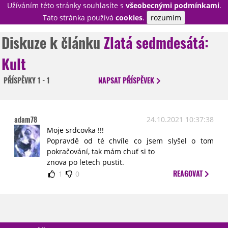
Užíváním této stránky souhlasíte s
všeobecnými podmínkami
.
PŘIHLÁSIT
Tato stránka používá
cookies
.
rozumím
REGISTROVAT
Diskuze k článku
Zlatá sedmdesátá:
Kult
NOVINKY
TÉMATA
PŘÍSPĚVKY
1 - 1
NAPSAT
PŘÍSPĚVEK
RECENZE
EPIZODY
KULT
TRAILERY
GALERIE
adam78
24.10.2021 10:37:38
DISKUZE
STATISTIKY
TIRÁŽ
Moje srdcovka !!!
Popravdě od té chvíle co jsem slyšel o tom
pokračování, tak mám chuť si to
znova po letech pustit.
REAGOVAT
1
0