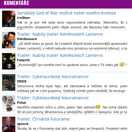
KOMENTÁŘE
Seriálový God of War možná našel nového Kratose
trešlson
Tak to je pro mě teda dost nepovedená náhrada.. Netvrdím, že s
původním obsazením jsem nějak souznil, ale Bautistu fakt nemusim..
Trailer: Nabitý trailer komiksových Lanterns
filmfanouch
,,Již delší dobu je jasné, že Lindelof zřejmě dodá komornější zpracování
Green Lanternů, v němž nebude moc prostoru na vesmírné blbnutí, o to
více se ovšem bude moci nová adaptace odprostit třeba od filmového
Trailer: Nabitý trailer komiksových Lanterns
Green Lanterna s Ryanem Reynoldsem.´´ Co je na tom
Failarth
nesrozumitelného?
,,Komornější" po tomhle není to správné slovo. Jsme v TV nebo jak
?
Nebál bych se říct, že to vypadá skvěle jak po stránce kvantity materiálu,
Trailer: Cyberpunkový Neuromancer
tak i formou.
EDDIE
Gibsonova kniha byla fajn, ale zamotaná a nečetla se lehce, jsem
Výběr Ulricha Tomsena pro mě velké překvapení a velmi zajímavá volba
zvědavý jak se s tím poperou. Grafický román jsem nevěděl, že existuje.
bravo.
Trailer: Cyberpunkový Neuromancer
Chandler je lepší a lepší s každou novou scénou.
Polux
Komiksy to mají ted´těžké, paradoxně tomu škodí to všechno kolem
Nevěřím vlastním očím a uším, peklo fakt zamrzlo
. Na tohle čekám
(DC nebo MCU to je buřt) , ale nezasloužilo by si to zářez jen kvůli tomu.
30 let (od Johnny Mnemonica a tehdejšího zjištění z časopisů, kdo je to
Držím tomu palce.
Gibson a co je jeho debutová kniha zač), přičemž 25 let (od Matrixu,
Trailer: Čtrnáctá Futurama
který pojem cyberpunk dostal do povědomí i obyčejného diváka a
spoock
nikoliv fanouška žánru) marně doufám, že si po řadě "duchovních
Škoda, že se z Futuramy stal stín, stejně jako ze Simpsnů. Poslední série
nástupců", kteří přišli poté (Ghost In The Shell, Alita: Battle Angel,