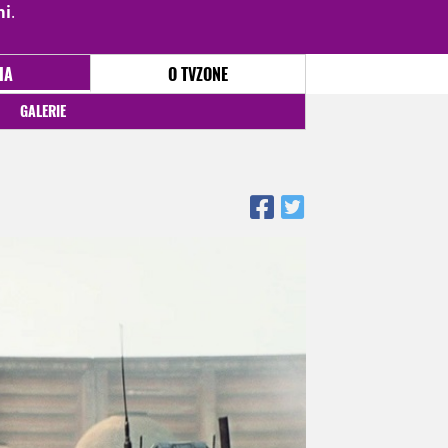
mi
.
PŘIHLÁSIT
|
REGISTROVAT
IA
O TVZONE
GALERIE