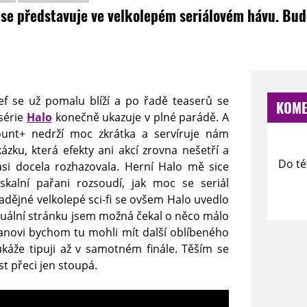
 se představuje ve velkolepém seriálovém hávu. Bu
ef se už pomalu blíží a po řadě teaserů se
KOME
série
Halo
konečně ukazuje v plné parádě. A
ount+ nedrží moc zkrátka a servíruje nám
zku, která efekty ani akcí zrovna nešetří a
Do té
asi docela rozhazovala. Herní Halo mě sice
 skalní pařani rozsoudí, jak moc se seriál
nadějné velkolepé sci-fi se ovšem Halo uvedlo
vizuální stránku jsem možná čekal o něco málo
ianovi bychom tu mohli mít další oblíbeného
káže tipuji až v samotném finále. Těším se
st přeci jen stoupá.