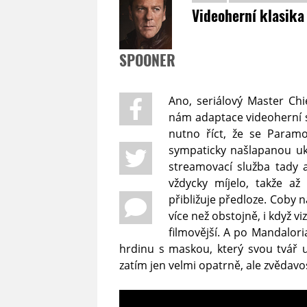
Videoherní klasika
SPOONER
Ano, seriálový Master Chi
nám adaptace videoherní 
nutno říct, že se Param
sympaticky našlapanou uká
streamovací služba tady 
vždycky míjelo, takže až
přibližuje předloze. Coby 
více než obstojně, i když 
filmovější. A po Mandalor
hrdinu s maskou, který svou tvář u
zatím jen velmi opatrně, ale zvědavo