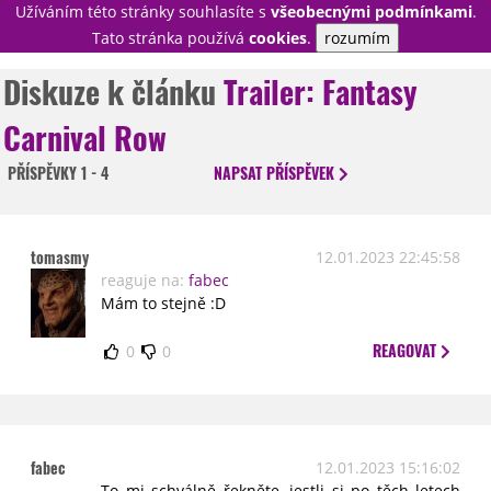
Užíváním této stránky souhlasíte s
všeobecnými podmínkami
.
PŘIHLÁSIT
Tato stránka používá
cookies
.
rozumím
REGISTROVAT
Diskuze k článku
Trailer: Fantasy
Carnival Row
NOVINKY
TÉMATA
PŘÍSPĚVKY
1 - 4
NAPSAT
PŘÍSPĚVEK
RECENZE
EPIZODY
KULT
TRAILERY
GALERIE
tomasmy
12.01.2023 22:45:58
DISKUZE
STATISTIKY
TIRÁŽ
reaguje na:
fabec
Mám to stejně :D
REAGOVAT
0
0
fabec
12.01.2023 15:16:02
To mi schválně řekněte, jestli si po těch letech