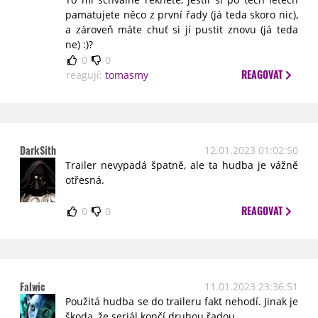
pamatujete něco z první řady (já teda skoro nic),
a zároveň máte chuť si jí pustit znovu (já teda
ne) :)?
0
0
REAGOVAT
reagují:
tomasmy
DarkSith
12.01.2023 01:02:50
Trailer nevypadá špatně, ale ta hudba je vážně
otřesná.
REAGOVAT
0
0
Falwic
11.01.2023 23:36:51
Použitá hudba se do traileru fakt nehodí. Jinak je
škoda, že seriál končí druhou řadou.