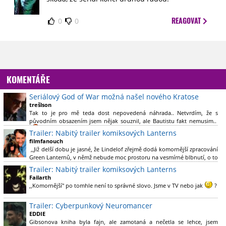
REAGOVAT
0
0
KOMENTÁŘE
Seriálový God of War možná našel nového Kratose
trešlson
Tak to je pro mě teda dost nepovedená náhrada.. Netvrdím, že s
původním obsazením jsem nějak souznil, ale Bautistu fakt nemusim..
Trailer: Nabitý trailer komiksových Lanterns
filmfanouch
,,Již delší dobu je jasné, že Lindelof zřejmě dodá komornější zpracování
Green Lanternů, v němž nebude moc prostoru na vesmírné blbnutí, o to
více se ovšem bude moci nová adaptace odprostit třeba od filmového
Trailer: Nabitý trailer komiksových Lanterns
Green Lanterna s Ryanem Reynoldsem.´´ Co je na tom
Failarth
nesrozumitelného?
,,Komornější" po tomhle není to správné slovo. Jsme v TV nebo jak
?
Nebál bych se říct, že to vypadá skvěle jak po stránce kvantity materiálu,
Trailer: Cyberpunkový Neuromancer
tak i formou.
EDDIE
Gibsonova kniha byla fajn, ale zamotaná a nečetla se lehce, jsem