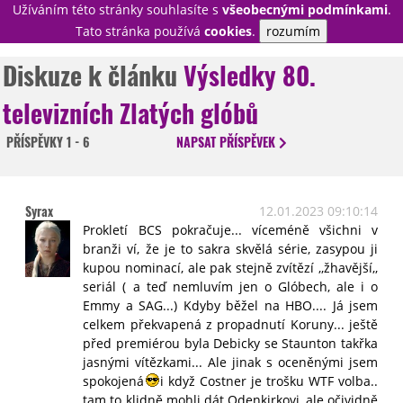
Užíváním této stránky souhlasíte s
všeobecnými podmínkami
.
PŘIHLÁSIT
Tato stránka používá
cookies
.
rozumím
REGISTROVAT
Diskuze k článku
Výsledky 80.
televizních Zlatých glóbů
NOVINKY
TÉMATA
PŘÍSPĚVKY
1 - 6
NAPSAT
PŘÍSPĚVEK
RECENZE
EPIZODY
KULT
TRAILERY
GALERIE
Syrax
12.01.2023 09:10:14
DISKUZE
STATISTIKY
TIRÁŽ
Prokletí BCS pokračuje... víceméně všichni v
branži ví, že je to sakra skvělá série, zasypou ji
kupou nominací, ale pak stejně zvítězí ,,žhavější,,
seriál ( a teď nemluvím jen o Glóbech, ale i o
Emmy a SAG...) Kdyby běžel na HBO.... Já jsem
celkem překvapená z propadnutí Koruny... ještě
před premiérou byla Debicky se Staunton takřka
jasnými vítězkami... Ale jinak s oceněnými jsem
spokojená
i když Costner je trošku WTF volba..
tam to klidně mohli dát Odenkirkovi, ale očividně