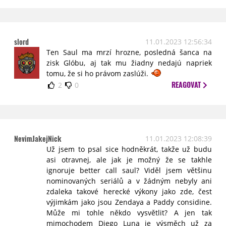
slord
11.01.2023 12:56:34
Ten Saul ma mrzí hrozne, posledná šanca na
zisk Glóbu, aj tak mu žiadny nedajú napriek
tomu, že si ho právom zaslúži.
REAGOVAT
2
0
NevimJakejNick
11.01.2023 12:08:39
Už jsem to psal sice hodněkrát, takže už budu
asi otravnej, ale jak je možný že se takhle
ignoruje better call saul? Viděl jsem většinu
nominovaných seriálů a v žádným nebyly ani
zdaleka takové herecké výkony jako zde, čest
výjimkám jako jsou Zendaya a Paddy considine.
Může mi tohle někdo vysvětlit? A jen tak
mimochodem Diego Luna je výsměch už za