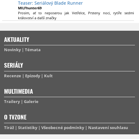
Teaser: Seriálový Blade Runner
MILFhunter69
Prosim, ať to neposerou jak Vetřelce, Prsteny noci, rytíře sedmi
království a další značky
AKTUALITY
Novinky
Témata
SERIÁLY
Recenze
Epizody
Kult
MULTIMEDIA
Trailery
Galerie
O TVZONE
Tiráž
Statistiky
Všeobecné podmínky
Nastavení souhlasu