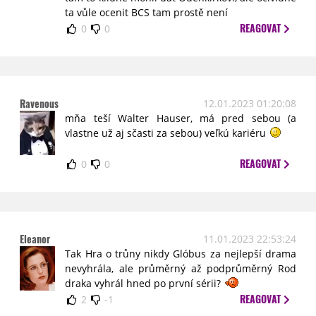
ta vůle ocenit BCS tam prostě není
REAGOVAT
0
0
Ravenous
12.01.2023 01:20:08
mňa teší Walter Hauser, má pred sebou (a
vlastne už aj sčasti za sebou) veľkú kariéru
REAGOVAT
0
0
Eleanor
11.01.2023 22:53:24
Tak Hra o trůny nikdy Glóbus za nejlepší drama
nevyhrála, ale průměrný až podprůměrný Rod
draka vyhrál hned po první sérii?
REAGOVAT
2
-1