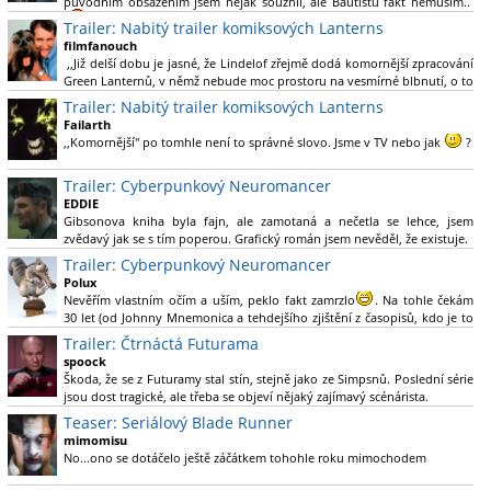
původním obsazením jsem nějak souznil, ale Bautistu fakt nemusim..
Trailer: Nabitý trailer komiksových Lanterns
filmfanouch
,,Již delší dobu je jasné, že Lindelof zřejmě dodá komornější zpracování
Green Lanternů, v němž nebude moc prostoru na vesmírné blbnutí, o to
více se ovšem bude moci nová adaptace odprostit třeba od filmového
Trailer: Nabitý trailer komiksových Lanterns
Green Lanterna s Ryanem Reynoldsem.´´ Co je na tom
Failarth
nesrozumitelného?
,,Komornější" po tomhle není to správné slovo. Jsme v TV nebo jak
?
Nebál bych se říct, že to vypadá skvěle jak po stránce kvantity materiálu,
Trailer: Cyberpunkový Neuromancer
tak i formou.
EDDIE
Gibsonova kniha byla fajn, ale zamotaná a nečetla se lehce, jsem
Výběr Ulricha Tomsena pro mě velké překvapení a velmi zajímavá volba
zvědavý jak se s tím poperou. Grafický román jsem nevěděl, že existuje.
bravo.
Trailer: Cyberpunkový Neuromancer
Chandler je lepší a lepší s každou novou scénou.
Polux
Komiksy to mají ted´těžké, paradoxně tomu škodí to všechno kolem
Nevěřím vlastním očím a uším, peklo fakt zamrzlo
. Na tohle čekám
(DC nebo MCU to je buřt) , ale nezasloužilo by si to zářez jen kvůli tomu.
30 let (od Johnny Mnemonica a tehdejšího zjištění z časopisů, kdo je to
Držím tomu palce.
Gibson a co je jeho debutová kniha zač), přičemž 25 let (od Matrixu,
Trailer: Čtrnáctá Futurama
který pojem cyberpunk dostal do povědomí i obyčejného diváka a
spoock
nikoliv fanouška žánru) marně doufám, že si po řadě "duchovních
Škoda, že se z Futuramy stal stín, stejně jako ze Simpsnů. Poslední série
nástupců", kteří přišli poté (Ghost In The Shell, Alita: Battle Angel,
jsou dost tragické, ale třeba se objeví nějaký zajímavý scénárista.
Altered Carbon, Blade Runner 2049, Cyberpunk 2077, atd.), někdo
Nedávno začala vycházet nová řada Ricka a Mortyho a já z úžasem zjistil,
Teaser: Seriálový Blade Runner
konečně vzpomene i na bibli cyberpunku, se kterou to všechno začalo.
že se na to dá opět koukat.
Teď už nezbývá nic jiného než se tiše modlit a doufat, že to bude stát za
mimomisu
to
No...ono se dotáčelo ještě záčátkem tohohle roku mimochodem
. Plus kudos za sázku na seriál a nikoliv film, snad tvůrci tu
výsadu násobně větší stopáže náležitě využijí.