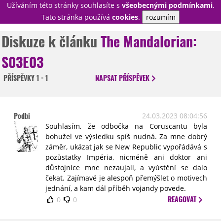
Užíváním této stránky souhlasíte s
všeobecnými podmínkami
.
PŘIHLÁSIT
Tato stránka používá
cookies
.
rozumím
REGISTROVAT
Diskuze k článku
The Mandalorian:
S03E03
NOVINKY
TÉMATA
PŘÍSPĚVKY
1 - 1
NAPSAT
PŘÍSPĚVEK
RECENZE
EPIZODY
KULT
TRAILERY
GALERIE
Podbi
24.03.2023 08:04:56
DISKUZE
STATISTIKY
TIRÁŽ
Souhlasím, že odbočka na Coruscantu byla
bohužel ve výsledku spíš nudná. Za mne dobrý
záměr, ukázat jak se New Republic vypořádává s
pozůstatky Impéria, nicméně ani doktor ani
důstojnice mne nezaujali, a vyústění se dalo
čekat. Zajímavé je alespoň přemýšlet o motivech
jednání, a kam dál příběh vojandy povede.
REAGOVAT
0
0