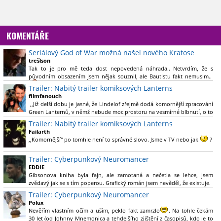
KOMENTÁŘE
Seriálový God of War možná našel nového Kratose
trešlson
Tak to je pro mě teda dost nepovedená náhrada.. Netvrdím, že s
původním obsazením jsem nějak souznil, ale Bautistu fakt nemusim..
Trailer: Nabitý trailer komiksových Lanterns
filmfanouch
,,Již delší dobu je jasné, že Lindelof zřejmě dodá komornější zpracování
Green Lanternů, v němž nebude moc prostoru na vesmírné blbnutí, o to
více se ovšem bude moci nová adaptace odprostit třeba od filmového
Trailer: Nabitý trailer komiksových Lanterns
Green Lanterna s Ryanem Reynoldsem.´´ Co je na tom
Failarth
nesrozumitelného?
,,Komornější" po tomhle není to správné slovo. Jsme v TV nebo jak
?
Nebál bych se říct, že to vypadá skvěle jak po stránce kvantity materiálu,
Trailer: Cyberpunkový Neuromancer
tak i formou.
EDDIE
Gibsonova kniha byla fajn, ale zamotaná a nečetla se lehce, jsem
Výběr Ulricha Tomsena pro mě velké překvapení a velmi zajímavá volba
zvědavý jak se s tím poperou. Grafický román jsem nevěděl, že existuje.
bravo.
Trailer: Cyberpunkový Neuromancer
Chandler je lepší a lepší s každou novou scénou.
Polux
Komiksy to mají ted´těžké, paradoxně tomu škodí to všechno kolem
Nevěřím vlastním očím a uším, peklo fakt zamrzlo
. Na tohle čekám
(DC nebo MCU to je buřt) , ale nezasloužilo by si to zářez jen kvůli tomu.
30 let (od Johnny Mnemonica a tehdejšího zjištění z časopisů, kdo je to