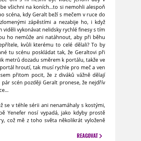
ebe všichni na koních...to si nemohli alespoň
o scéna, kdy Geralt beží s mečem v ruce do
zlomenými zápěstími a nezabije ho, i když
 viděli vykonávat nelidsky rychlé finesy s tím
u ho nemůže ani natáhnout, aby při běhu
epřítele, kvůli kterému to celé dělali? To by
né tu scénu poskládat tak, že Geraltovi při
lik metrů dozadu směrem k portálu, takže ve
e portál hroutí, tak musí rychle pro meč a ven
em přitom pocit, že z diváků vážně dělají
 o pár scén později Geralt pronese, že nejdřív
e...
už se v téhle sérii ani nenamáhaly s kostými,
ě Yenefer nosí vypadá, jako kdyby prostě
y, což mě z toho světa několikrát vyloženě
REAGOVAT