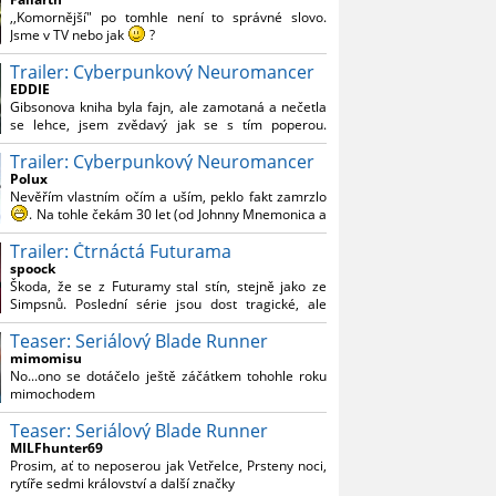
Reynoldsem.´´ Co je na tom nesrozumitelného?
,,Komornější" po tomhle není to správné slovo.
Jsme v TV nebo jak
?
Trailer: Cyberpunkový Neuromancer
Nebál bych se říct, že to vypadá skvěle jak po
stránce kvantity materiálu, tak i formou.
EDDIE
Gibsonova kniha byla fajn, ale zamotaná a nečetla
Výběr Ulricha Tomsena pro mě velké překvapení a
se lehce, jsem zvědavý jak se s tím poperou.
velmi zajímavá volba bravo.
Grafický román jsem nevěděl, že existuje.
Chandler je lepší a lepší s každou novou scénou.
Trailer: Cyberpunkový Neuromancer
Polux
Komiksy to mají ted´těžké, paradoxně tomu škodí
Nevěřím vlastním očím a uším, peklo fakt zamrzlo
to všechno kolem (DC nebo MCU to je buřt) , ale
. Na tohle čekám 30 let (od Johnny Mnemonica a
nezasloužilo by si to zářez jen kvůli tomu. Držím
tehdejšího zjištění z časopisů, kdo je to Gibson a co
tomu palce.
Trailer: Čtrnáctá Futurama
je jeho debutová kniha zač), přičemž 25 let (od
Matrixu, který pojem cyberpunk dostal do
spoock
povědomí i obyčejného diváka a nikoliv fanouška
Škoda, že se z Futuramy stal stín, stejně jako ze
žánru) marně doufám, že si po řadě "duchovních
Simpsnů. Poslední série jsou dost tragické, ale
nástupců", kteří přišli poté (Ghost In The Shell, Alita:
třeba se objeví nějaký zajímavý scénárista.
Battle Angel, Altered Carbon, Blade Runner 2049,
Teaser: Seriálový Blade Runner
Nedávno začala vycházet nová řada Ricka a
Cyberpunk 2077, atd.), někdo konečně vzpomene i
Mortyho a já z úžasem zjistil, že se na to dá opět
mimomisu
na bibli cyberpunku, se kterou to všechno začalo.
koukat.
No...ono se dotáčelo ještě záčátkem tohohle roku
Teď už nezbývá nic jiného než se tiše modlit a
mimochodem
doufat, že to bude stát za to
. Plus kudos za
sázku na seriál a nikoliv film, snad tvůrci tu výsadu
Teaser: Seriálový Blade Runner
násobně větší stopáže náležitě využijí.
MILFhunter69
Prosim, ať to neposerou jak Vetřelce, Prsteny noci,
rytíře sedmi království a další značky