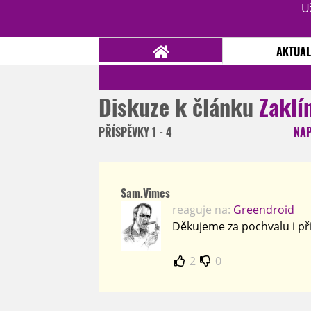
U
AKTUAL
Diskuze k článku
Zaklí
NOVINKY
TÉMATA
PŘÍSPĚVKY
1 - 4
NA
RECENZE
EPIZODY
KULT
TRAILERY
GALERIE
Sam.Vimes
DISKUZE
STATISTIKY
TIRÁŽ
reaguje na:
Greendroid
Děkujeme za pochvalu i př
2
0