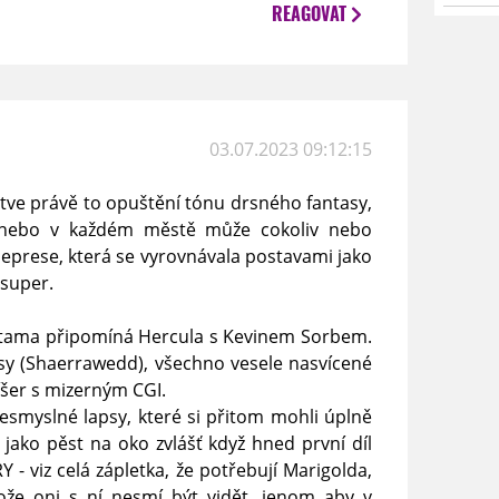
REAGOVAT
03.07.2023 09:12:15
štve právě to opuštění tónu drsného fantasy,
 nebo v každém městě může cokoliv nebo
 deprese, která se vyrovnávala postavami jako
 super.
ístama připomíná Hercula s Kevinem Sorbem.
lisy (Shaerrawedd), všechno vesele nasvícené
íšer s mizerným CGI.
smyslné lapsy, které si přitom mohli úplně
jako pěst na oko zvlášť když hned první díl
Y - viz celá zápletka, že potřebují Marigolda,
tože oni s ní nesmí být vidět, jenom aby v