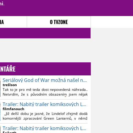
mi
.
PŘIHLÁSIT
|
REGISTROVAT
IA
O TVZONE
NTÁŘE
Seriálový God of War možná našel nového Kratose
trešlson
Tak to je pro mě teda dost nepovedená náhrada..
Netvrdím, že s původním obsazením jsem nějak
souznil, ale Bautistu fakt nemusim..
Trailer: Nabitý trailer komiksových Lanterns
filmfanouch
,,Již delší dobu je jasné, že Lindelof zřejmě dodá
komornější zpracování Green Lanternů, v němž
nebude moc prostoru na vesmírné blbnutí, o to více
Trailer: Nabitý trailer komiksových Lanterns
se ovšem bude moci nová adaptace odprostit třeba
od filmového Green Lanterna s Ryanem
Failarth