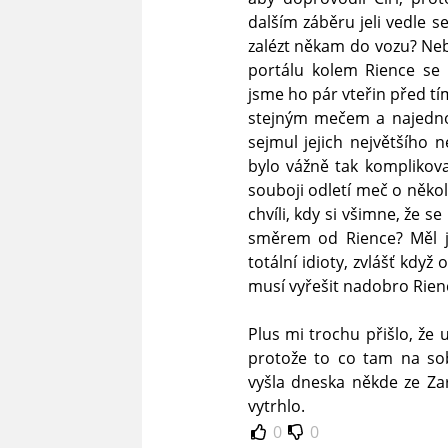
dalším záběru jeli vedle s
zalézt někam do vozu? Neb
portálu kolem Rience se 
jsme ho pár vteřin před tím
stejným mečem a najedno
sejmul jejich největšího n
bylo vážně tak komplikova
souboji odletí meč o něko
chvíli, kdy si všimne, že s
směrem od Rience? Měl js
totální idioty, zvlášť když
musí vyřešit nadobro Rienc
Plus mi trochu přišlo, že 
protože to co tam na sob
vyšla dneska někde ze Zar
vytrhlo.
0
0