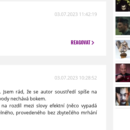
03.07.2023 11:42:19
REAGOVAT
03.07.2023 10:28:52
i. Jsem rád, že se autor soustředí spíše na
důvody nechává bokem.
 na rozdíl mezi slovy efektní (něco vypadá
účelného, provedeného bez zbytečého mrhání