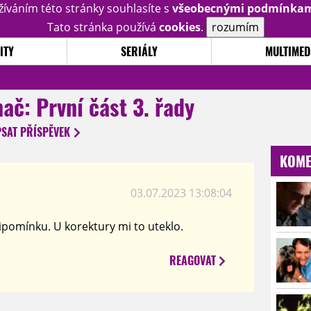
žíváním této stránky souhlasíte s
všeobecnými podmínka
Tato stránka používá
cookies
.
rozumím
ITY
SERIÁLY
MULTIMED
nač: První část 3. řady
PSAT
PŘÍSPĚVEK
KOME
03.07.2023 13:08:04
ipomínku. U korektury mi to uteklo.
REAGOVAT