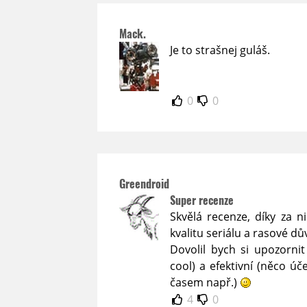
Mack.
Je to strašnej guláš.
0
0
Greendroid
Super recenze
Skvělá recenze, díky za n
kvalitu seriálu a rasové 
Dovolil bych si upozornit
cool) a efektivní (něco 
časem např.)
4
0