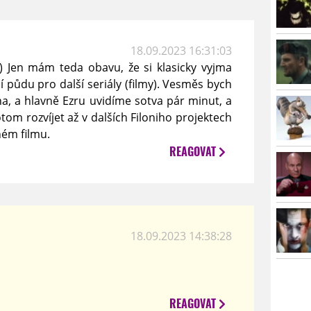
18.09.2023 16:31:03
) Jen mám teda obavu, že si klasicky vyjma
í půdu pro další seriály (filmy). Vesměs bych
wna, a hlavně Ezru uvidíme sotva pár minut, a
tom rozvíjet až v dalších Filoniho projektech
ém filmu.
REAGOVAT
18.09.2023 14:38:28
REAGOVAT