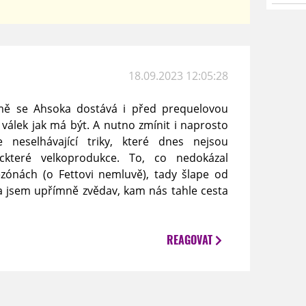
18.09.2023 12:05:28
ě se Ahsoka dostává i před prequelovou
 válek jak má být. A nutno zmínit i naprosto
 neselhávající triky, které dnes nejsou
ckteré velkoprodukce. To, co nedokázal
zónách (o Fettovi nemluvě), tady šlape od
 a jsem upřímně zvědav, kam nás tahle cesta
REAGOVAT