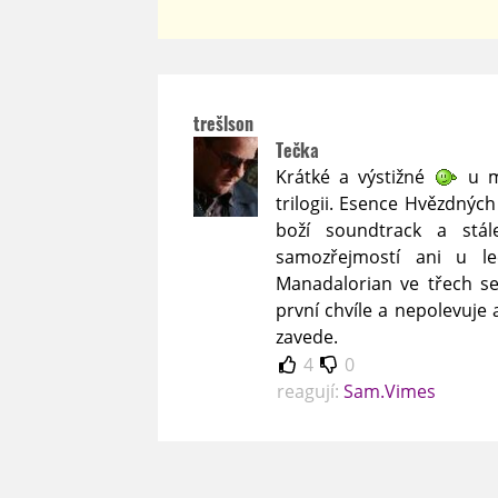
trešlson
Tečka
Krátké a výstižné
u m
trilogii. Esence Hvězdných
boží soundtrack a stále
samozřejmostí ani u le
Manadalorian ve třech se
první chvíle a nepolevuje
zavede.
4
0
reagují:
Sam.Vimes