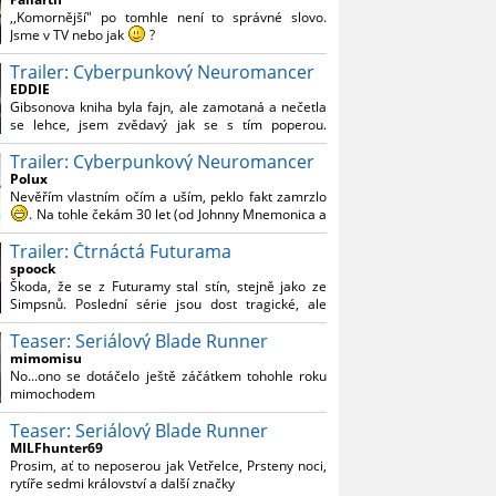
Reynoldsem.´´ Co je na tom nesrozumitelného?
,,Komornější" po tomhle není to správné slovo.
Jsme v TV nebo jak
?
Trailer: Cyberpunkový Neuromancer
Nebál bych se říct, že to vypadá skvěle jak po
stránce kvantity materiálu, tak i formou.
EDDIE
Gibsonova kniha byla fajn, ale zamotaná a nečetla
Výběr Ulricha Tomsena pro mě velké překvapení a
se lehce, jsem zvědavý jak se s tím poperou.
velmi zajímavá volba bravo.
Grafický román jsem nevěděl, že existuje.
Chandler je lepší a lepší s každou novou scénou.
Trailer: Cyberpunkový Neuromancer
Polux
Komiksy to mají ted´těžké, paradoxně tomu škodí
Nevěřím vlastním očím a uším, peklo fakt zamrzlo
to všechno kolem (DC nebo MCU to je buřt) , ale
. Na tohle čekám 30 let (od Johnny Mnemonica a
nezasloužilo by si to zářez jen kvůli tomu. Držím
tehdejšího zjištění z časopisů, kdo je to Gibson a co
tomu palce.
Trailer: Čtrnáctá Futurama
je jeho debutová kniha zač), přičemž 25 let (od
Matrixu, který pojem cyberpunk dostal do
spoock
povědomí i obyčejného diváka a nikoliv fanouška
Škoda, že se z Futuramy stal stín, stejně jako ze
žánru) marně doufám, že si po řadě "duchovních
Simpsnů. Poslední série jsou dost tragické, ale
nástupců", kteří přišli poté (Ghost In The Shell, Alita:
třeba se objeví nějaký zajímavý scénárista.
Battle Angel, Altered Carbon, Blade Runner 2049,
Teaser: Seriálový Blade Runner
Nedávno začala vycházet nová řada Ricka a
Cyberpunk 2077, atd.), někdo konečně vzpomene i
Mortyho a já z úžasem zjistil, že se na to dá opět
mimomisu
na bibli cyberpunku, se kterou to všechno začalo.
koukat.
No...ono se dotáčelo ještě záčátkem tohohle roku
Teď už nezbývá nic jiného než se tiše modlit a
mimochodem
doufat, že to bude stát za to
. Plus kudos za
sázku na seriál a nikoliv film, snad tvůrci tu výsadu
Teaser: Seriálový Blade Runner
násobně větší stopáže náležitě využijí.
MILFhunter69
Prosim, ať to neposerou jak Vetřelce, Prsteny noci,
rytíře sedmi království a další značky