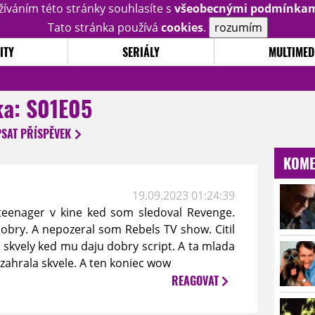
žíváním této stránky souhlasíte s
všeobecnými podmínka
Tato stránka používá
cookies
.
rozumím
ITY
SERIÁLY
MULTIMED
a: S01E05
PSAT
PŘÍSPĚVEK
KOME
19.09.2023 01:24:39
 teenager v kine ked som sledoval Revenge.
dobry. A nepozeral som Rebels TV show. Citil
kvely ked mu daju dobry script. A ta mlada
 zahrala skvele. A ten koniec wow
REAGOVAT