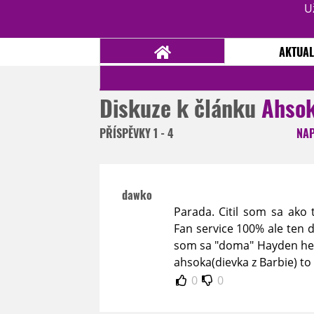
U
AKTUAL
Diskuze k článku
Ahsok
NOVINKY
TÉMATA
PŘÍSPĚVKY
1 - 4
NA
RECENZE
EPIZODY
KULT
TRAILERY
GALERIE
dawko
DISKUZE
STATISTIKY
TIRÁŽ
Parada. Citil som sa ako
Fan service 100% ale ten 
som sa "doma" Hayden he s
ahsoka(dievka z Barbie) to
0
0