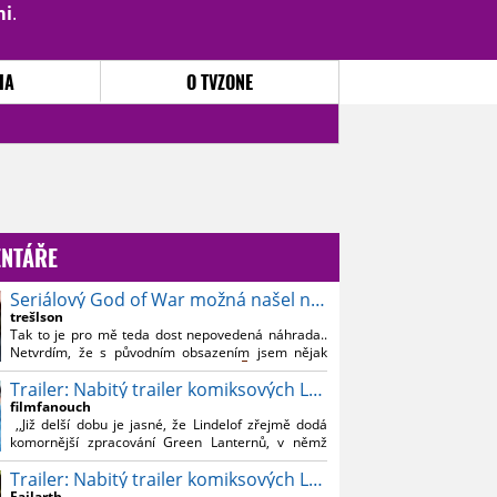
mi
.
PŘIHLÁSIT
|
REGISTROVAT
IA
O TVZONE
NTÁŘE
Seriálový God of War možná našel nového Kratose
trešlson
Tak to je pro mě teda dost nepovedená náhrada..
Netvrdím, že s původním obsazením jsem nějak
souznil, ale Bautistu fakt nemusim..
Trailer: Nabitý trailer komiksových Lanterns
filmfanouch
,,Již delší dobu je jasné, že Lindelof zřejmě dodá
komornější zpracování Green Lanternů, v němž
nebude moc prostoru na vesmírné blbnutí, o to více
Trailer: Nabitý trailer komiksových Lanterns
se ovšem bude moci nová adaptace odprostit třeba
od filmového Green Lanterna s Ryanem
Failarth