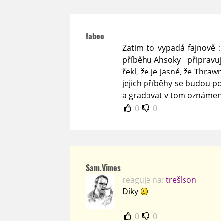
fabec
Zatim to vypadá fajnově :
příběhu Ahsoky i připravuj
řekl, že je jasné, že Thra
jejich příběhy se budou po
a gradovat v tom oznámen
0
0
Sam.Vimes
reaguje na:
trešlson
Díky
0
0