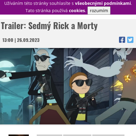
Užíváním této stránky souhlasíte s
všeobecnými podmínkami
.
PŘIHLÁSIT
Tato stránka používá
cookies
.
rozumím
REGISTROVAT
Trailer: Sedmý Rick a Morty
13:00 | 26.09.2023
NOVINKY
TÉMATA
RECENZE
EPIZODY
KULT
TRAILERY
GALERIE
DISKUZE
STATISTIKY
TIRÁŽ