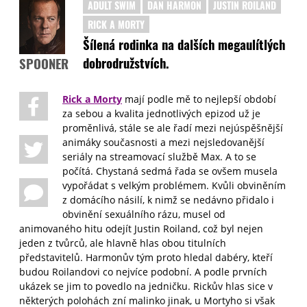
ADULT SWIM
DAN HARMON
JUSTIN ROILAND
RICK A MORTY
Šílená rodinka na dalších megaulítlých
dobrodružstvích.
SPOONER
Rick a Morty
mají podle mě to nejlepší období
za sebou a kvalita jednotlivých epizod už je
proměnlivá, stále se ale řadí mezi nejúspěšnější
animáky současnosti a mezi nejsledovanější
seriály na streamovací službě Max. A to se
počítá. Chystaná sedmá řada se ovšem musela
vypořádat s velkým problémem. Kvůli obviněním
z domácího násilí, k nimž se nedávno přidalo i
obvinění sexuálního rázu, musel od
animovaného hitu odejít Justin Roiland, což byl nejen
jeden z tvůrců, ale hlavně hlas obou titulních
představitelů. Harmonův tým proto hledal dabéry, kteří
budou Roilandovi co nejvíce podobní. A podle prvních
ukázek se jim to povedlo na jedničku. Rickův hlas sice v
některých polohách zní malinko jinak, u Mortyho si však