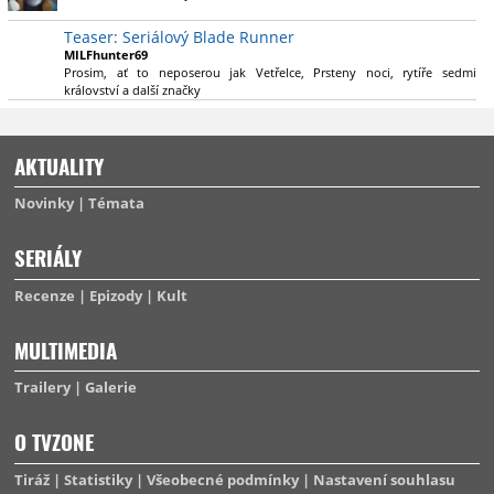
výsadu násobně větší stopáže náležitě využijí.
Teaser: Seriálový Blade Runner
MILFhunter69
Prosim, ať to neposerou jak Vetřelce, Prsteny noci, rytíře sedmi
království a další značky
AKTUALITY
Novinky
Témata
SERIÁLY
Recenze
Epizody
Kult
MULTIMEDIA
Trailery
Galerie
O TVZONE
Tiráž
Statistiky
Všeobecné podmínky
Nastavení souhlasu