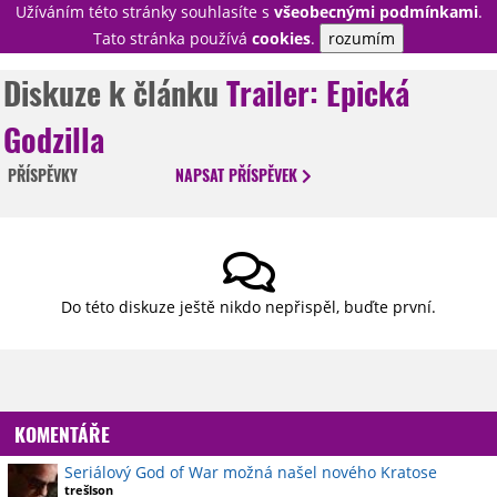
Užíváním této stránky souhlasíte s
všeobecnými podmínkami
.
PŘIHLÁSIT
Tato stránka používá
cookies
.
rozumím
REGISTROVAT
Diskuze k článku
Trailer: Epická
Godzilla
NOVINKY
TÉMATA
PŘÍSPĚVKY
NAPSAT
PŘÍSPĚVEK
RECENZE
EPIZODY
KULT
TRAILERY
GALERIE
DISKUZE
STATISTIKY
TIRÁŽ
Do této diskuze ještě nikdo nepřispěl, buďte první.
KOMENTÁŘE
Seriálový God of War možná našel nového Kratose
trešlson