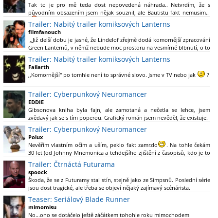
Tak to je pro mě teda dost nepovedená náhrada.. Netvrdím, že s
původním obsazením jsem nějak souznil, ale Bautistu fakt nemusim..
Trailer: Nabitý trailer komiksových Lanterns
filmfanouch
,,Již delší dobu je jasné, že Lindelof zřejmě dodá komornější zpracování
Green Lanternů, v němž nebude moc prostoru na vesmírné blbnutí, o to
více se ovšem bude moci nová adaptace odprostit třeba od filmového
Trailer: Nabitý trailer komiksových Lanterns
Green Lanterna s Ryanem Reynoldsem.´´ Co je na tom
Failarth
nesrozumitelného?
,,Komornější" po tomhle není to správné slovo. Jsme v TV nebo jak
?
Nebál bych se říct, že to vypadá skvěle jak po stránce kvantity materiálu,
Trailer: Cyberpunkový Neuromancer
tak i formou.
EDDIE
Gibsonova kniha byla fajn, ale zamotaná a nečetla se lehce, jsem
Výběr Ulricha Tomsena pro mě velké překvapení a velmi zajímavá volba
zvědavý jak se s tím poperou. Grafický román jsem nevěděl, že existuje.
bravo.
Trailer: Cyberpunkový Neuromancer
Chandler je lepší a lepší s každou novou scénou.
Polux
Komiksy to mají ted´těžké, paradoxně tomu škodí to všechno kolem
Nevěřím vlastním očím a uším, peklo fakt zamrzlo
. Na tohle čekám
(DC nebo MCU to je buřt) , ale nezasloužilo by si to zářez jen kvůli tomu.
30 let (od Johnny Mnemonica a tehdejšího zjištění z časopisů, kdo je to
Držím tomu palce.
Gibson a co je jeho debutová kniha zač), přičemž 25 let (od Matrixu,
Trailer: Čtrnáctá Futurama
který pojem cyberpunk dostal do povědomí i obyčejného diváka a
spoock
nikoliv fanouška žánru) marně doufám, že si po řadě "duchovních
Škoda, že se z Futuramy stal stín, stejně jako ze Simpsnů. Poslední série
nástupců", kteří přišli poté (Ghost In The Shell, Alita: Battle Angel,
jsou dost tragické, ale třeba se objeví nějaký zajímavý scénárista.
Altered Carbon, Blade Runner 2049, Cyberpunk 2077, atd.), někdo
Nedávno začala vycházet nová řada Ricka a Mortyho a já z úžasem zjistil,
Teaser: Seriálový Blade Runner
konečně vzpomene i na bibli cyberpunku, se kterou to všechno začalo.
že se na to dá opět koukat.
Teď už nezbývá nic jiného než se tiše modlit a doufat, že to bude stát za
mimomisu
to
No...ono se dotáčelo ještě záčátkem tohohle roku mimochodem
. Plus kudos za sázku na seriál a nikoliv film, snad tvůrci tu