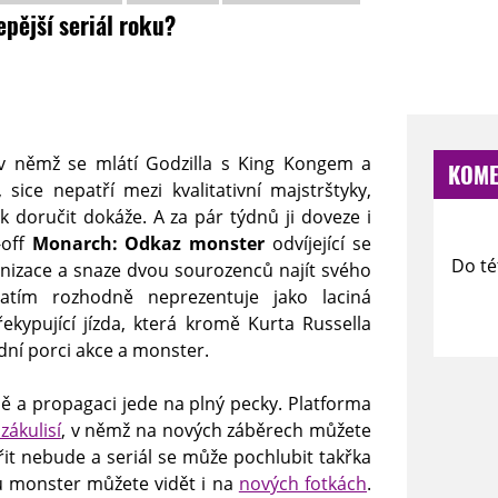
epější seriál roku?
v němž se mlátí Godzilla s King Kongem a
KOME
sice nepatří mezi kvalitativní majstrštyky,
 doručit dokáže. A za pár týdnů ji doveze i
-off
Monarch: Odkaz monster
odvíjející se
Do té
anizace a snaze dvou sourozenců najít svého
atím rozhodně neprezentuje jako laciná
řekypující jízda, která kromě Kurta Russella
idní porci akce a monster.
 a propagaci jede na plný pecky. Platforma
zákulisí
, v němž na nových záběrech můžete
řit nebude a seriál se může pochlubit takřka
u monster můžete vidět i na
nových fotkách
.