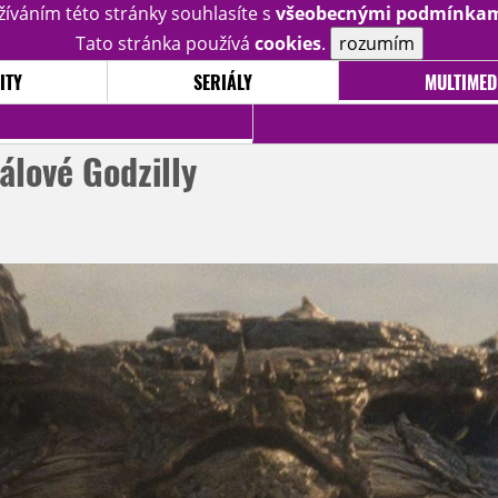
žíváním této stránky souhlasíte s
všeobecnými podmínka
Tato stránka používá
cookies
.
rozumím
ITY
SERIÁLY
MULTIMED
álové Godzilly