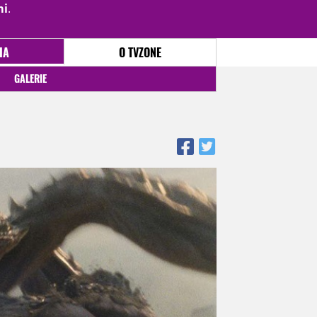
mi
.
PŘIHLÁSIT
|
REGISTROVAT
IA
O TVZONE
GALERIE