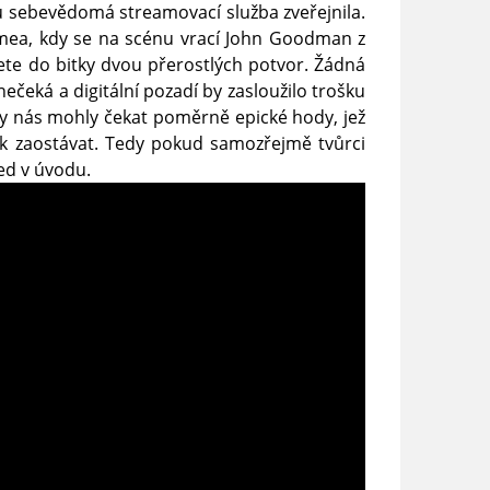
ou sebevědomá streamovací služba zveřejnila.
mea, kdy se na scénu vrací John Goodman z
ete do bitky dvou přerostlých potvor. Žádná
nečeká a digitální pozadí by zasloužilo trošku
 by nás mohly čekat poměrně epické hody, jež
ik zaostávat. Tedy pokud samozřejmě tvůrci
ed v úvodu.