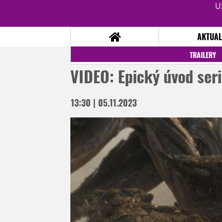
U
AKTUAL
TRAILERY
VIDEO: Epický úvod seri
NOVINKY
TÉMATA
13:30 | 05.11.2023
RECENZE
EPIZODY
KULT
TRAILERY
GALERIE
DISKUZE
STATISTIKY
TIRÁŽ