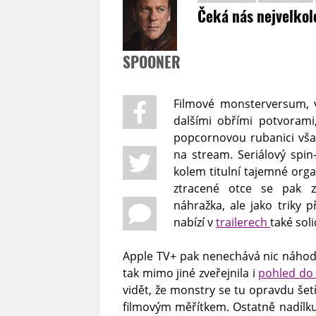
Čeká nás nejvelkol
SPOONER
Filmové monsterversum, 
dalšími obřími potvorami, 
popcornovou rubanici však
na stream. Seriálový spin
kolem titulní tajemné org
ztracené otce se pak z
náhražka, ale jako triky p
nabízí v
trailerech
také sol
Apple TV+ pak nenechává nic náhodě
tak mimo jiné zveřejnila i
pohled do 
vidět, že monstry se tu opravdu šet
filmovým měřítkem. Ostatně nadílk