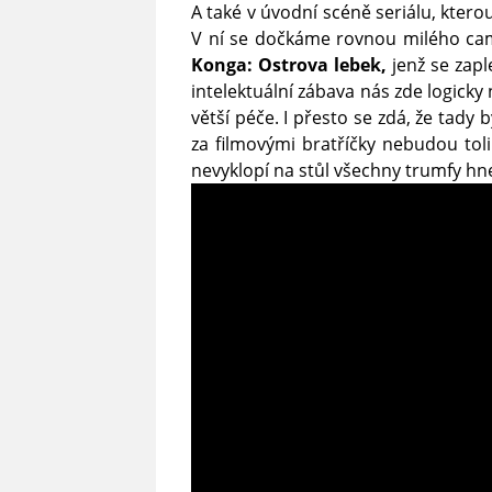
A také v úvodní scéně seriálu, kter
V ní se dočkáme rovnou milého ca
Konga: Ostrova lebek,
jenž se zapl
intelektuální zábava nás zde logicky 
větší péče. I přesto se zdá, že tady
za filmovými bratříčky nebudou tol
nevyklopí na stůl všechny trumfy hn