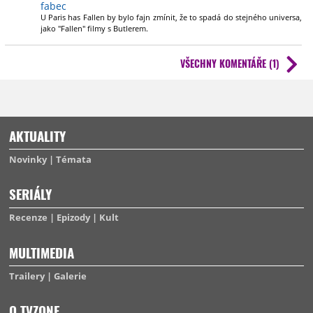
fabec
U Paris has Fallen by bylo fajn zmínit, že to spadá do stejného universa,
jako "Fallen" filmy s Butlerem.
VŠECHNY KOMENTÁŘE (1)
AKTUALITY
Novinky
Témata
SERIÁLY
Recenze
Epizody
Kult
MULTIMEDIA
Trailery
Galerie
O TVZONE