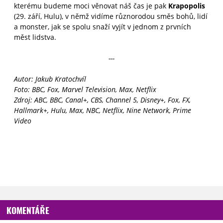
kterému budeme moci věnovat náš čas je pak
Krapopolis
(29. září, Hulu), v němž vidíme různorodou směs bohů, lidí
a monster, jak se spolu snaží vyjít v jednom z prvních
měst lidstva.
---
Autor: Jakub Kratochvíl
Foto:
BBC, Fox,
Marvel Television, Max, Netflix
Zdroj: ABC, BBC, Canal+, CBS, Channel 5, Disney+, Fox, FX,
Hallmark+, Hulu,
Max, NBC, Netflix, Nine Network,
Prime
Video
KOMENTÁŘE