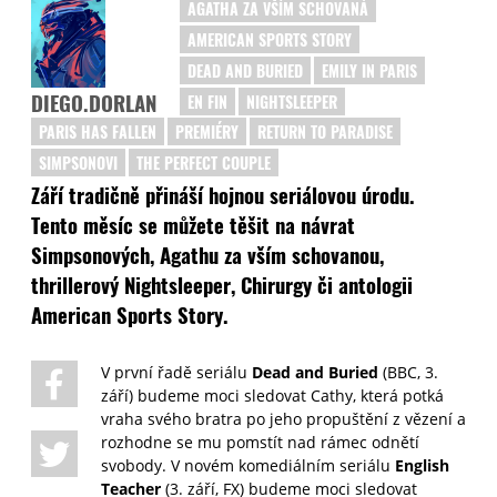
AGATHA ZA VŠÍM SCHOVANÁ
AMERICAN SPORTS STORY
DEAD AND BURIED
EMILY IN PARIS
DIEGO.DORLAN
EN FIN
NIGHTSLEEPER
PARIS HAS FALLEN
PREMIÉRY
RETURN TO PARADISE
SIMPSONOVI
THE PERFECT COUPLE
Září tradičně přináší hojnou seriálovou úrodu.
Tento měsíc se můžete těšit na návrat
Simpsonových, Agathu za vším schovanou,
thrillerový Nightsleeper, Chirurgy či antologii
American Sports Story.
V první řadě seriálu
Dead and Buried
(BBC, 3.
září) budeme moci sledovat Cathy, která potká
vraha svého bratra po jeho propuštění z vězení a
rozhodne se mu pomstít nad rámec odnětí
svobody. V novém komediálním seriálu
English
Teacher
(3. září, FX) budeme moci sledovat