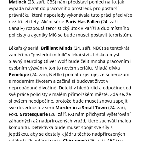
Matlock
(23. září, CBS) nám představí pohled na to, jak
vypadá návrat do pracovního prostředí, pro postarší
právničku, která naposledy vykonávala tuto práci před více
než třiceti lety. Akční série
Paris Has Fallen
(24. září,
Canal+) rozpoutá teroristický útok v Paříži a duo místního
policisty a agentky MI6 se bude muset postavit teroristům.
Lékařský seriál
Brilliant Minds
(24. září, NBC) se tentokrát
zaměří na “poslední milník” v lékařství - lidskou mysl.
Slavný neurolog Oliver Wolf bude čelit mnoha pracovním i
osobním výzvám v tomto novém seriálu. Mladá dívka
Penelope
(24. září, Netflix) pomalu zjišťuje, že si nerozumí
s moderním životem a začíná si budovat život v
neprobádané divočině. Detektiv hledá klid a odpočinek od
své práce policisty v malém přímořském městě. Zdá se, že
si ovšem neodpočine, protože bude muset znovu zapojit
své dovednosti v sérii
Murder in a Small Town
(24. září,
Fox).
Grotesquerie
(26. září, FX) nám přichystá vyšetřování
záhadných až nadpřirozených vražd, které zachvátí malou
komunitu. Detektivka bude muset spojit své síly s
jeptiškou, aby se dostaly k jádru těchto nadpřirozených
událostí. Populární seriál
Chirurgové
(26. září, ABC) se