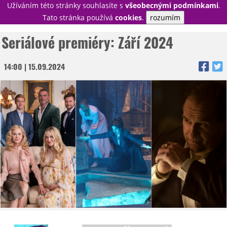
Užíváním této stránky souhlasíte s
všeobecnými podmínkami
.
PŘIHLÁSIT
Tato stránka používá
cookies
.
rozumím
REGISTROVAT
Seriálové premiéry: Září 2024
14:00 | 15.09.2024
NOVINKY
TÉMATA
RECENZE
EPIZODY
KULT
TRAILERY
GALERIE
DISKUZE
STATISTIKY
TIRÁŽ