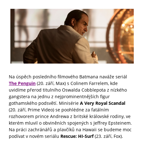
Na úspěch posledního filmového Batmana naváže seriál
The Penguin
(20. září, Max) s Colinem Farrelem, kde
uvidíme přerod titulního Oswalda Cobblepota z nízkého
gangstera na jednu z nejprominentnějších figur
gothamského podsvětí. Minisérie
A Very Royal Scandal
(20. září, Prime Video) se poohlédne za fatálním
rozhovorem prince Andrewa z britské královské rodiny, ve
kterém mluvil o obviněních spojených s Jeffrey Epsteinem.
Na práci zachránářů a plavčíků na Hawaii se budeme moc
podívat v novém seriálu
Rescue: HI-Surf
(23. září, Fox).