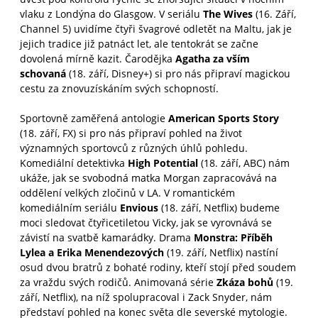
vlaku z Londýna do Glasgow. V seriálu
The Wives
(16. Září,
Channel 5) uvidíme čtyři švagrové odletět na Maltu, jak je
jejich tradice již patnáct let, ale tentokrát se začne
dovolená mírně kazit. Čarodějka
Agatha za vším
schovaná
(18. září, Disney+) si pro nás připraví magickou
cestu za znovuzískáním svých schopností.
Sportovně zaměřená antologie
American Sports Story
(18. září, FX) si pro nás připraví pohled na život
významných sportovců z různých úhlů pohledu.
Komediální detektivka
High Potential
(18. září, ABC) nám
ukáže, jak se svobodná matka Morgan zapracovává na
oddělení velkých zločinů v LA. V romantickém
komediálním seriálu
Envious
(18. září, Netflix) budeme
moci sledovat čtyřicetiletou Vicky, jak se vyrovnává se
závistí na svatbě kamarádky. Drama
Monstra: Příběh
Lylea a Erika Menendezových
(19. září, Netflix) nastíní
osud dvou bratrů z bohaté rodiny, kteří stojí před soudem
za vraždu svých rodičů. Animovaná série
Zkáza bohů
(19.
září, Netflix), na níž spolupracoval i Zack Snyder, nám
představí pohled na konec světa dle severské mytologie.