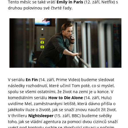
Tento měsíc se také vrátí
Emily in Paris
(12. září, Netflix) s
druhou polovinou své čtvrté řady.
V seriálu
En Fin
(14. září, Prime Video) budeme sledovat
následky rozhodnutí, které učinil Tom poté, co si myslel,
spolu se všemi ostatními, že život na zemi je u konce. V
komediálním seriálu
How to Die Alone
(14. září, Hulu)
uvidíme Mel, zaměstnankyni letiště, která dávno přišla o
jakékoliv iluze o životě, jak se snaží znovu naučit žít život.
V thrilleru
Nightsleeper
(15. září, BBC) budeme svědky
toho, jak se vládní agentura za pomoci dvou cizinců snaží
uvést pod kontrolu rychle se zhoršující situaci v nočním