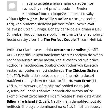
mladého učitele a jeho snahu o naučení se
rovnováhy mezi prací a osobním životem.
Kombinací boxu a loupeže se pokusí diváky
získat
Fight Night: The Million Dollar Heist
(Peacock, 5.
září), kde budeme sledovat jak moc může vyeskalovat
oslava po utkání v ringu. Bohatý pár Nicole Kidman a Liev
Schreiber budou muset s policií řešit mrtvé tělo jednoho z
hostů svatby v seriálu
The Perfect Couple
(5. září, Netflix).
Policistka Clarke se v seriálu
Return to Paradise
(8. září,
ABC) s nepříliš velkým nadšením vrací z Londýna do svého
rodného australského města, kde si ovšem od své práce
rozhodně neodpočine. Souboj dvou rodinných kuřecích
restaurací budeme moci sledovat v
The Chicken Sisters
(11. Září, Hallmark+) poté, co do malého města dorazí
natáčení reality show o restauracích.
Human Error
(11.
září, Nine Network) nám připraví pohled na to, jak
vyšetřování jedné zdánlivě jednoduché vraždy může
zkomplikovat život mnoha lidem, včetně hlavní detektivky.
Billionaire Island
(12. září, Netflix) nám dá nahlédnout do
nelítostného boje o dominanci na světovém trhu s lososy.