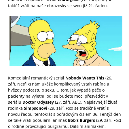
taktéž vrátí na naše obrazovky se svou již 21. řadou.
Komediální romantický seriál
Nobody Wants This
(26.
září, Netflix) nám ukáže komplikovaný vztah rabína a
hvězdy podcastu o sexu. O tom, jak vypadá péče o
pacienty na výletní lodi se budete moci přesvědčit v
seriálu
Doctor Odyssey
(27. září, ABC). Nejslavnější žlutá
rodinka
Simpsonovi
(29. září, Fox) se tradičně vrátí s
novou řadou, tentokrát s pořadovým číslem 36. Tentýž den
se také vrátí populární animák
Bob’s Burgers
(29. září, Fox)
o rodině provozující burgrárnu. Dalším animákem,