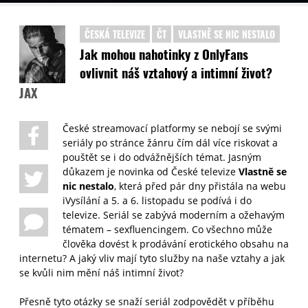
ČESKÁ TELEVIZE
ČT
VLASTNĚ SE NIC NESTALO
Jak mohou nahotinky z OnlyFans
ovlivnit náš vztahový a intimní život?
JAX
České streamovací platformy se nebojí se svými
seriály po stránce žánru čím dál více riskovat a
pouštět se i do odvážnějších témat. Jasným
důkazem je novinka od České televize
Vlastně se
nic nestalo
, která před pár dny přistála na webu
iVysílání a 5. a 6. listopadu se podívá i do
televize. Seriál se zabývá moderním a ožehavým
tématem – sexfluencingem. Co všechno může
člověka dovést k prodávání erotického obsahu na
internetu? A jaký vliv mají tyto služby na naše vztahy a jak
se kvůli nim mění náš intimní život?
Přesně tyto otázky se snaží seriál zodpovědět v příběhu