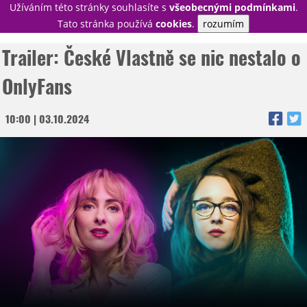
Užíváním této stránky souhlasíte s
všeobecnými podmínkami
.
PŘIHLÁSIT
Tato stránka používá
cookies
.
rozumím
REGISTROVAT
Trailer: České Vlastně se nic nestalo o
OnlyFans
NOVINKY
TÉMATA
10:00 | 03.10.2024
RECENZE
EPIZODY
KULT
TRAILERY
GALERIE
DISKUZE
STATISTIKY
TIRÁŽ