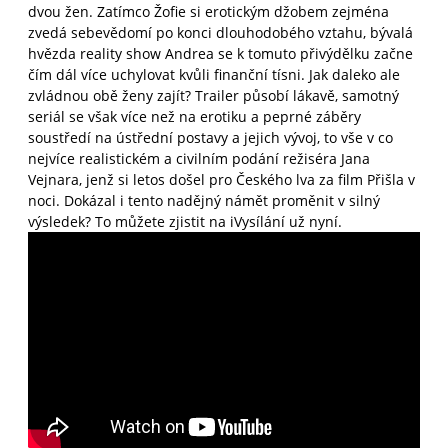
dvou žen. Zatímco Žofie si erotickým džobem zejména
zvedá sebevědomí po konci dlouhodobého vztahu, bývalá
hvězda reality show Andrea se k tomuto přivýdělku začne
čím dál více uchylovat kvůli finanční tísni. Jak daleko ale
zvládnou obě ženy zajít? Trailer působí lákavě, samotný
seriál se však více než na erotiku a peprné záběry
soustředí na ústřední postavy a jejich vývoj, to vše v co
nejvíce realistickém a civilním podání režiséra Jana
Vejnara, jenž si letos došel pro Českého lva za film Přišla v
noci. Dokázal i tento nadějný námět proměnit v silný
výsledek? To můžete zjistit na iVysílání už nyní.