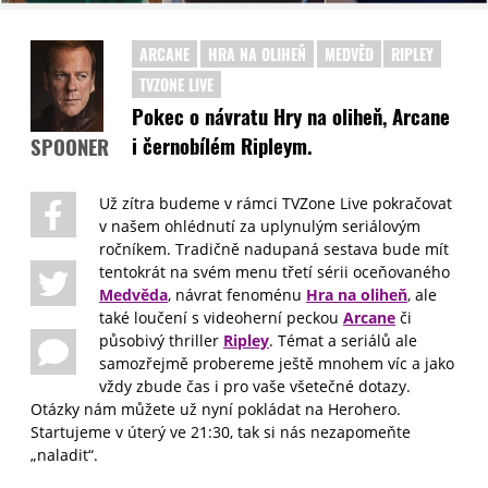
ARCANE
HRA NA OLIHEŇ
MEDVĚD
RIPLEY
TVZONE LIVE
Pokec o návratu Hry na oliheň, Arcane
i černobílém Ripleym.
SPOONER
Už zítra budeme v rámci TVZone Live pokračovat
v našem ohlédnutí za uplynulým seriálovým
ročníkem. Tradičně nadupaná sestava bude mít
tentokrát na svém menu třetí sérii oceňovaného
Medvěda
, návrat fenoménu
Hra na oliheň
, ale
také loučení s videoherní peckou
Arcane
či
působivý thriller
Ripley
. Témat a seriálů ale
samozřejmě probereme ještě mnohem víc a jako
vždy zbude čas i pro vaše všetečné dotazy.
Otázky nám můžete už nyní pokládat na Herohero.
Startujeme v úterý ve 21:30, tak si nás nezapomeňte
„naladit“.