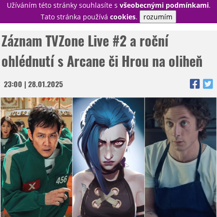
Užíváním této stránky souhlasíte s
všeobecnými podmínkami
.
PŘIHLÁSIT
Tato stránka používá
cookies
.
rozumím
REGISTROVAT
Záznam TVZone Live #2 a roční
ohlédnutí s Arcane či Hrou na oliheň
NOVINKY
23:00 | 28.01.2025
TÉMATA
RECENZE
EPIZODY
KULT
TRAILERY
GALERIE
DISKUZE
STATISTIKY
TIRÁŽ