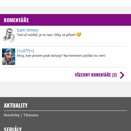
KOMENTÁŘE
Sam.Vimes
Teď už můžeš, je to tam. Díky za přízeň
(=LIFTY=)
Ahoj, kde prosím psát dotazy? Na herohero pořád nic není
VŠECHNY KOMENTÁŘE (2)
AKTUALITY
Novinky
Témata
SERIÁLY