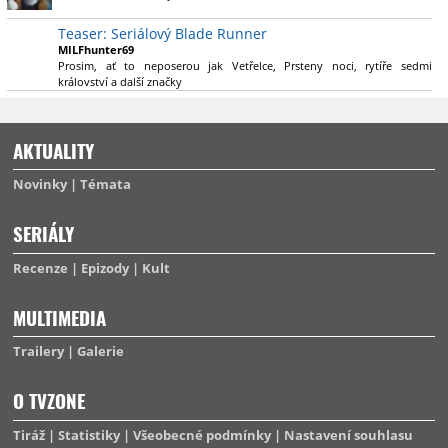
výsadu násobně větší stopáže náležitě využijí.
Teaser: Seriálový Blade Runner
MILFhunter69
Prosim, ať to neposerou jak Vetřelce, Prsteny noci, rytíře sedmi
království a další značky
AKTUALITY
Novinky
Témata
SERIÁLY
Recenze
Epizody
Kult
MULTIMEDIA
Trailery
Galerie
O TVZONE
Tiráž
Statistiky
Všeobecné podmínky
Nastavení souhlasu