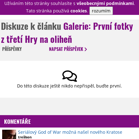
Užíváním této stránky souhlasíte s
všeobecnými podmínkami
.
PŘIHLÁSIT
Tato stránka používá
cookies
.
rozumím
REGISTROVAT
Diskuze k článku
Galerie: První fotky
z třetí Hry na oliheň
NOVINKY
TÉMATA
PŘÍSPĚVKY
NAPSAT
PŘÍSPĚVEK
RECENZE
EPIZODY
KULT
TRAILERY
GALERIE
DISKUZE
STATISTIKY
TIRÁŽ
Do této diskuze ještě nikdo nepřispěl, buďte první.
KOMENTÁŘE
Seriálový God of War možná našel nového Kratose
trešlson