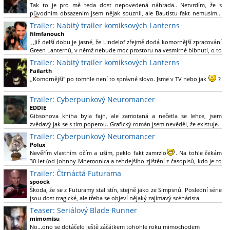
Tak to je pro mě teda dost nepovedená náhrada.. Netvrdím, že s
původním obsazením jsem nějak souznil, ale Bautistu fakt nemusim..
Trailer: Nabitý trailer komiksových Lanterns
filmfanouch
,,Již delší dobu je jasné, že Lindelof zřejmě dodá komornější zpracování
Green Lanternů, v němž nebude moc prostoru na vesmírné blbnutí, o to
více se ovšem bude moci nová adaptace odprostit třeba od filmového
Trailer: Nabitý trailer komiksových Lanterns
Green Lanterna s Ryanem Reynoldsem.´´ Co je na tom
Failarth
nesrozumitelného?
,,Komornější" po tomhle není to správné slovo. Jsme v TV nebo jak
?
Nebál bych se říct, že to vypadá skvěle jak po stránce kvantity materiálu,
Trailer: Cyberpunkový Neuromancer
tak i formou.
EDDIE
Gibsonova kniha byla fajn, ale zamotaná a nečetla se lehce, jsem
Výběr Ulricha Tomsena pro mě velké překvapení a velmi zajímavá volba
zvědavý jak se s tím poperou. Grafický román jsem nevěděl, že existuje.
bravo.
Trailer: Cyberpunkový Neuromancer
Chandler je lepší a lepší s každou novou scénou.
Polux
Komiksy to mají ted´těžké, paradoxně tomu škodí to všechno kolem
Nevěřím vlastním očím a uším, peklo fakt zamrzlo
. Na tohle čekám
(DC nebo MCU to je buřt) , ale nezasloužilo by si to zářez jen kvůli tomu.
30 let (od Johnny Mnemonica a tehdejšího zjištění z časopisů, kdo je to
Držím tomu palce.
Gibson a co je jeho debutová kniha zač), přičemž 25 let (od Matrixu,
Trailer: Čtrnáctá Futurama
který pojem cyberpunk dostal do povědomí i obyčejného diváka a
spoock
nikoliv fanouška žánru) marně doufám, že si po řadě "duchovních
Škoda, že se z Futuramy stal stín, stejně jako ze Simpsnů. Poslední série
nástupců", kteří přišli poté (Ghost In The Shell, Alita: Battle Angel,
jsou dost tragické, ale třeba se objeví nějaký zajímavý scénárista.
Altered Carbon, Blade Runner 2049, Cyberpunk 2077, atd.), někdo
Nedávno začala vycházet nová řada Ricka a Mortyho a já z úžasem zjistil,
Teaser: Seriálový Blade Runner
konečně vzpomene i na bibli cyberpunku, se kterou to všechno začalo.
že se na to dá opět koukat.
Teď už nezbývá nic jiného než se tiše modlit a doufat, že to bude stát za
mimomisu
to
No...ono se dotáčelo ještě záčátkem tohohle roku mimochodem
. Plus kudos za sázku na seriál a nikoliv film, snad tvůrci tu