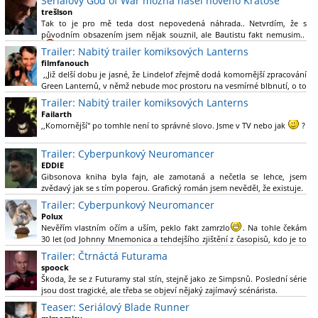
Seriálový God of War možná našel nového Kratose
trešlson
Tak to je pro mě teda dost nepovedená náhrada.. Netvrdím, že s
původním obsazením jsem nějak souznil, ale Bautistu fakt nemusim..
Trailer: Nabitý trailer komiksových Lanterns
filmfanouch
,,Již delší dobu je jasné, že Lindelof zřejmě dodá komornější zpracování
Green Lanternů, v němž nebude moc prostoru na vesmírné blbnutí, o to
více se ovšem bude moci nová adaptace odprostit třeba od filmového
Trailer: Nabitý trailer komiksových Lanterns
Green Lanterna s Ryanem Reynoldsem.´´ Co je na tom
Failarth
nesrozumitelného?
,,Komornější" po tomhle není to správné slovo. Jsme v TV nebo jak
?
Nebál bych se říct, že to vypadá skvěle jak po stránce kvantity materiálu,
Trailer: Cyberpunkový Neuromancer
tak i formou.
EDDIE
Gibsonova kniha byla fajn, ale zamotaná a nečetla se lehce, jsem
Výběr Ulricha Tomsena pro mě velké překvapení a velmi zajímavá volba
zvědavý jak se s tím poperou. Grafický román jsem nevěděl, že existuje.
bravo.
Trailer: Cyberpunkový Neuromancer
Chandler je lepší a lepší s každou novou scénou.
Polux
Komiksy to mají ted´těžké, paradoxně tomu škodí to všechno kolem
Nevěřím vlastním očím a uším, peklo fakt zamrzlo
. Na tohle čekám
(DC nebo MCU to je buřt) , ale nezasloužilo by si to zářez jen kvůli tomu.
30 let (od Johnny Mnemonica a tehdejšího zjištění z časopisů, kdo je to
Držím tomu palce.
Gibson a co je jeho debutová kniha zač), přičemž 25 let (od Matrixu,
Trailer: Čtrnáctá Futurama
který pojem cyberpunk dostal do povědomí i obyčejného diváka a
spoock
nikoliv fanouška žánru) marně doufám, že si po řadě "duchovních
Škoda, že se z Futuramy stal stín, stejně jako ze Simpsnů. Poslední série
nástupců", kteří přišli poté (Ghost In The Shell, Alita: Battle Angel,
jsou dost tragické, ale třeba se objeví nějaký zajímavý scénárista.
Altered Carbon, Blade Runner 2049, Cyberpunk 2077, atd.), někdo
Nedávno začala vycházet nová řada Ricka a Mortyho a já z úžasem zjistil,
Teaser: Seriálový Blade Runner
konečně vzpomene i na bibli cyberpunku, se kterou to všechno začalo.
že se na to dá opět koukat.