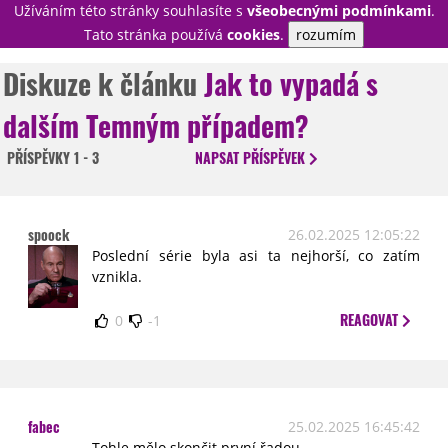
Užíváním této stránky souhlasíte s
všeobecnými podmínkami
.
PŘIHLÁSIT
Tato stránka používá
cookies
.
rozumím
REGISTROVAT
Diskuze k článku
Jak to vypadá s
dalším Temným případem?
NOVINKY
TÉMATA
PŘÍSPĚVKY
1 - 3
NAPSAT
PŘÍSPĚVEK
RECENZE
EPIZODY
KULT
TRAILERY
GALERIE
spoock
26.02.2025 12:05:22
DISKUZE
STATISTIKY
TIRÁŽ
Poslední série byla asi ta nejhorší, co zatím
vznikla.
REAGOVAT
0
-1
fabec
25.02.2025 16:45:42
Tohle mělo skončit první řadou.