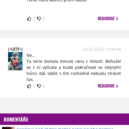
REAGOVAT
2
0
(=LIFTY=)
25.02.2025 13:48:44
Ne...
Ta série dostala minule ránu z milosti. Bohužel
se z ní vylízala a bude pokračovat se stejnými
tvůrci dál, takže s tím rozhodně nebudu ztrácet
čas.
REAGOVAT
0
0
KOMENTÁŘE