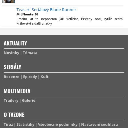
výsadu násobně větší stopáže náležitě využijí.
Teaser: Seriálový Blade Runner
MILFhunter69
Prosim, ať to neposerou jak Vetřelce, Prsteny noci, rytíře sedmi
království a další značky
AKTUALITY
Novinky
Témata
SERIÁLY
Recenze
Epizody
Kult
MULTIMEDIA
Trailery
Galerie
O TVZONE
Tiráž
Statistiky
Všeobecné podmínky
Nastavení souhlasu