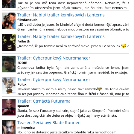
Tak to je pro mě teda dost nepovedená náhrada.. Netvrdím, že s
původním obsazením jsem nějak souznil, ale Bautistu fakt nemusim..
Trailer: Nabitý trailer komiksových Lanterns
filmfanouch
,,Již delší dobu je jasné, že Lindelof zřejmě dodá komornější zpracování
Green Lanternů, v němž nebude moc prostoru na vesmírné blbnutí, o to
více se ovšem bude moci nová adaptace odprostit třeba od filmového
Trailer: Nabitý trailer komiksových Lanterns
Green Lanterna s Ryanem Reynoldsem.´´ Co je na tom
Failarth
nesrozumitelného?
,,Komornější" po tomhle není to správné slovo. Jsme v TV nebo jak
?
Nebál bych se říct, že to vypadá skvěle jak po stránce kvantity materiálu,
Trailer: Cyberpunkový Neuromancer
tak i formou.
EDDIE
Gibsonova kniha byla fajn, ale zamotaná a nečetla se lehce, jsem
Výběr Ulricha Tomsena pro mě velké překvapení a velmi zajímavá volba
zvědavý jak se s tím poperou. Grafický román jsem nevěděl, že existuje.
bravo.
Trailer: Cyberpunkový Neuromancer
Chandler je lepší a lepší s každou novou scénou.
Polux
Komiksy to mají ted´těžké, paradoxně tomu škodí to všechno kolem
Nevěřím vlastním očím a uším, peklo fakt zamrzlo
. Na tohle čekám
(DC nebo MCU to je buřt) , ale nezasloužilo by si to zářez jen kvůli tomu.
30 let (od Johnny Mnemonica a tehdejšího zjištění z časopisů, kdo je to
Držím tomu palce.
Gibson a co je jeho debutová kniha zač), přičemž 25 let (od Matrixu,
Trailer: Čtrnáctá Futurama
který pojem cyberpunk dostal do povědomí i obyčejného diváka a
spoock
nikoliv fanouška žánru) marně doufám, že si po řadě "duchovních
Škoda, že se z Futuramy stal stín, stejně jako ze Simpsnů. Poslední série
nástupců", kteří přišli poté (Ghost In The Shell, Alita: Battle Angel,
jsou dost tragické, ale třeba se objeví nějaký zajímavý scénárista.
Altered Carbon, Blade Runner 2049, Cyberpunk 2077, atd.), někdo
Nedávno začala vycházet nová řada Ricka a Mortyho a já z úžasem zjistil,
Teaser: Seriálový Blade Runner
konečně vzpomene i na bibli cyberpunku, se kterou to všechno začalo.
že se na to dá opět koukat.
Teď už nezbývá nic jiného než se tiše modlit a doufat, že to bude stát za
mimomisu
to
No...ono se dotáčelo ještě záčátkem tohohle roku mimochodem
. Plus kudos za sázku na seriál a nikoliv film, snad tvůrci tu