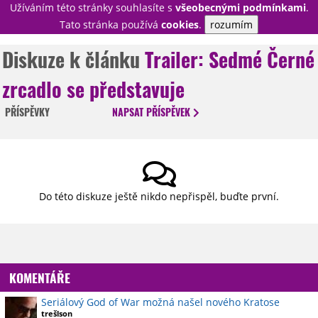
Užíváním této stránky souhlasíte s
všeobecnými podmínkami
.
PŘIHLÁSIT
Tato stránka používá
cookies
.
rozumím
REGISTROVAT
Diskuze k článku
Trailer: Sedmé Černé
zrcadlo se představuje
NOVINKY
TÉMATA
PŘÍSPĚVKY
NAPSAT
PŘÍSPĚVEK
RECENZE
EPIZODY
KULT
TRAILERY
GALERIE
DISKUZE
STATISTIKY
TIRÁŽ
Do této diskuze ještě nikdo nepřispěl, buďte první.
KOMENTÁŘE
Seriálový God of War možná našel nového Kratose
trešlson