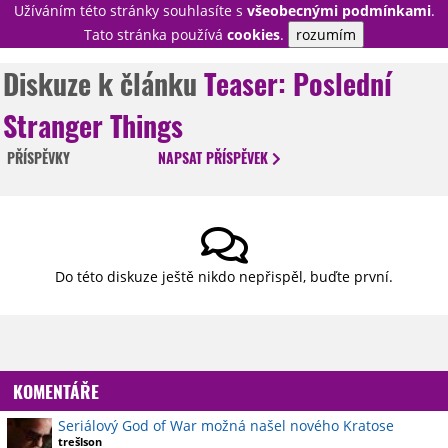
Užíváním této stránky souhlasíte s
všeobecnými podmínkami
.
PŘIHLÁSIT
Tato stránka používá
cookies
.
rozumím
REGISTROVAT
Diskuze k článku
Teaser: Poslední
Stranger Things
NOVINKY
TÉMATA
PŘÍSPĚVKY
NAPSAT
PŘÍSPĚVEK
RECENZE
EPIZODY
KULT
TRAILERY
GALERIE
DISKUZE
STATISTIKY
TIRÁŽ
Do této diskuze ještě nikdo nepřispěl, buďte první.
KOMENTÁŘE
Seriálový God of War možná našel nového Kratose
trešlson