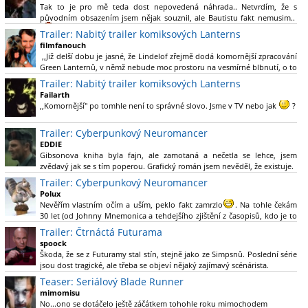
Tak to je pro mě teda dost nepovedená náhrada.. Netvrdím, že s
původním obsazením jsem nějak souznil, ale Bautistu fakt nemusim..
Trailer: Nabitý trailer komiksových Lanterns
filmfanouch
,,Již delší dobu je jasné, že Lindelof zřejmě dodá komornější zpracování
Green Lanternů, v němž nebude moc prostoru na vesmírné blbnutí, o to
více se ovšem bude moci nová adaptace odprostit třeba od filmového
Trailer: Nabitý trailer komiksových Lanterns
Green Lanterna s Ryanem Reynoldsem.´´ Co je na tom
Failarth
nesrozumitelného?
,,Komornější" po tomhle není to správné slovo. Jsme v TV nebo jak
?
Nebál bych se říct, že to vypadá skvěle jak po stránce kvantity materiálu,
Trailer: Cyberpunkový Neuromancer
tak i formou.
EDDIE
Gibsonova kniha byla fajn, ale zamotaná a nečetla se lehce, jsem
Výběr Ulricha Tomsena pro mě velké překvapení a velmi zajímavá volba
zvědavý jak se s tím poperou. Grafický román jsem nevěděl, že existuje.
bravo.
Trailer: Cyberpunkový Neuromancer
Chandler je lepší a lepší s každou novou scénou.
Polux
Komiksy to mají ted´těžké, paradoxně tomu škodí to všechno kolem
Nevěřím vlastním očím a uším, peklo fakt zamrzlo
. Na tohle čekám
(DC nebo MCU to je buřt) , ale nezasloužilo by si to zářez jen kvůli tomu.
30 let (od Johnny Mnemonica a tehdejšího zjištění z časopisů, kdo je to
Držím tomu palce.
Gibson a co je jeho debutová kniha zač), přičemž 25 let (od Matrixu,
Trailer: Čtrnáctá Futurama
který pojem cyberpunk dostal do povědomí i obyčejného diváka a
spoock
nikoliv fanouška žánru) marně doufám, že si po řadě "duchovních
Škoda, že se z Futuramy stal stín, stejně jako ze Simpsnů. Poslední série
nástupců", kteří přišli poté (Ghost In The Shell, Alita: Battle Angel,
jsou dost tragické, ale třeba se objeví nějaký zajímavý scénárista.
Altered Carbon, Blade Runner 2049, Cyberpunk 2077, atd.), někdo
Nedávno začala vycházet nová řada Ricka a Mortyho a já z úžasem zjistil,
Teaser: Seriálový Blade Runner
konečně vzpomene i na bibli cyberpunku, se kterou to všechno začalo.
že se na to dá opět koukat.
Teď už nezbývá nic jiného než se tiše modlit a doufat, že to bude stát za
mimomisu
to
No...ono se dotáčelo ještě záčátkem tohohle roku mimochodem
. Plus kudos za sázku na seriál a nikoliv film, snad tvůrci tu