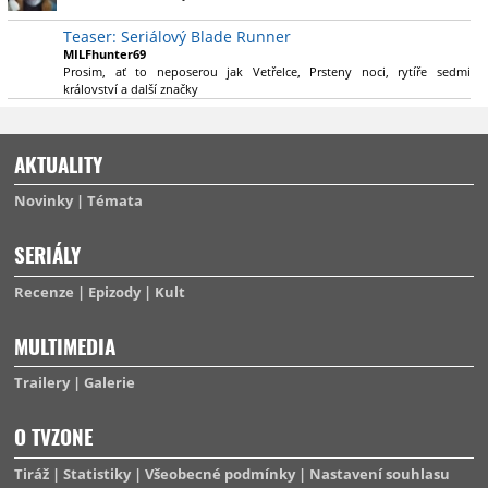
výsadu násobně větší stopáže náležitě využijí.
Teaser: Seriálový Blade Runner
MILFhunter69
Prosim, ať to neposerou jak Vetřelce, Prsteny noci, rytíře sedmi
království a další značky
AKTUALITY
Novinky
Témata
SERIÁLY
Recenze
Epizody
Kult
MULTIMEDIA
Trailery
Galerie
O TVZONE
Tiráž
Statistiky
Všeobecné podmínky
Nastavení souhlasu