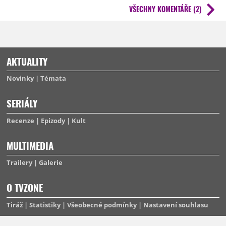
intrem navrch
) jako posledně. Protože snad jediný přístup k
VŠECHNY KOMENTÁŘE (2)
"mnohovesmíru" a vícero verzím téže postavy, který v současnosti ještě
může fungovat, je udělat si z toho prdel, na což je Gunn expert
.
AKTUALITY
Novinky
Témata
SERIÁLY
Recenze
Epizody
Kult
MULTIMEDIA
Trailery
Galerie
O TVZONE
Tiráž
Statistiky
Všeobecné podmínky
Nastavení souhlasu