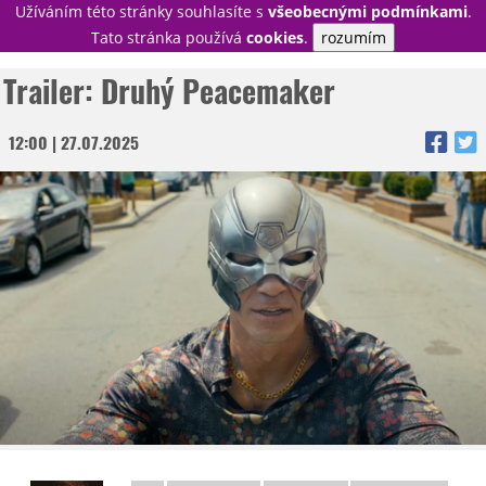
Užíváním této stránky souhlasíte s
všeobecnými podmínkami
.
PŘIHLÁSIT
Tato stránka používá
cookies
.
rozumím
REGISTROVAT
Trailer: Druhý Peacemaker
12:00 | 27.07.2025
NOVINKY
TÉMATA
RECENZE
EPIZODY
KULT
TRAILERY
GALERIE
DISKUZE
STATISTIKY
TIRÁŽ