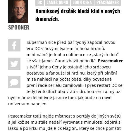
DC
JAMES GUNN
JOHN CENA
PEACEMAKER
Komiksový drsňák hledá klid v nových
dimenzích.
SPOONER
Superman sice před pár týdny započal novou
éru DC s novými tvářemi mnoha hrdinů,
minimálně jednoho oblíbence ze „starých dob“
se však James Gunn zbavit nehodlá.
Peacemaker
s tváří Johna Ceny je ostatně jeho srdcovou
postavou a fanoušci si hrdinu, který při plnění
mise nehledí na počet obětí, díky povedené
první řadě seriálu zamilovali. I přes restart DC se
tedy tento tlučhuba vrátí s druhou sérií a my už
nyní máme definitivně jasno v tom, jak bude na nové
universum napojen.
Peacemaker totiž najde místnost s portály do jiných světů,
a jelikož se mu stále nedaří vyrovnat s minulostí, odpírá si
lásku a po krku mu jde Rick Flag Sr., který se chce pomstít