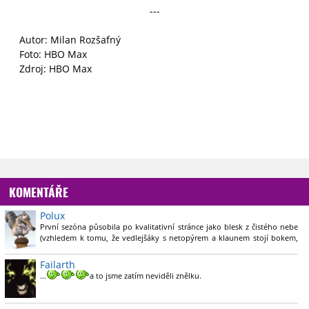
---
Autor: Milan Rozšafný
Foto: HBO Max
Zdroj: HBO Max
KOMENTÁŘE
Polux
První sezóna působila po kvalitativní stránce jako blesk z čistého nebe
(vzhledem k tomu, že vedlejšáky s netopýrem a klaunem stojí bokem,
tak je to doteď s přehledem nejlepší věc z celého DCEU), takže udržet
nastavenou laťku bude hodně těžké a skákání mezi paralelními
Failarth
dimenzemi je po několikerém nášupu v MCU poněkud únavné, ale
...
a to jsme zatím neviděli znělku.
věřím, že Gunn dokáže podruhé (resp. potřetí, počítaje v to i The Suicide
Squad) vstoupit do téže řeky a doručit divákům stejnou nekorektním
Robert Patrick se vrací.
humorem a brutální akcí napěchovanou pecku (s geniálním hudebním