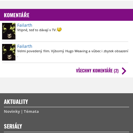
KOMENTÁŘE
Failarth
Vtipné, teď to dávají v TV.
Failarth
Velmi povedený film. Výborný Hugo Weaving a vůbec i zbytek obsazení
.
Krom toho tohle téma je dle všeho potřeba omílat, aby bylo tzv. ,,cítit
ve vzduchu" .
VŠECHNY KOMENTÁŘE (2)
Alan Moore to asi nennávídí už teď , takže se nemusí snažit ho
kopírovat a mohou se pokusit o něco jako soudobost...jestli na to mají
koule a schopnosti.
AKTUALITY
Novinky
Témata
SERIÁLY