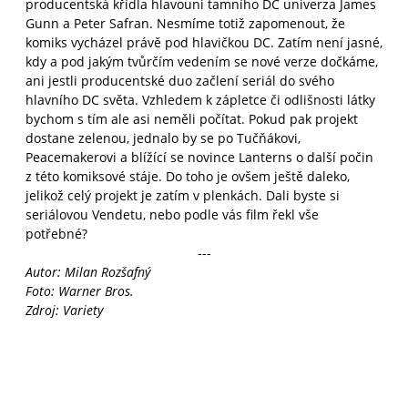
producentská křídla hlavouni tamního DC univerza James
Gunn a Peter Safran. Nesmíme totiž zapomenout, že
komiks vycházel právě pod hlavičkou DC. Zatím není jasné,
kdy a pod jakým tvůrčím vedením se nové verze dočkáme,
ani jestli producentské duo začlení seriál do svého
hlavního DC světa. Vzhledem k zápletce či odlišnosti látky
bychom s tím ale asi neměli počítat. Pokud pak projekt
dostane zelenou, jednalo by se po Tučňákovi,
Peacemakerovi a blížící se novince Lanterns o další počin
z této komiksové stáje. Do toho je ovšem ještě daleko,
jelikož celý projekt je zatím v plenkách. Dali byste si
seriálovou Vendetu, nebo podle vás film řekl vše
potřebné?
---
Autor: Milan Rozšafný
Foto: Warner Bros.
Zdroj: Variety