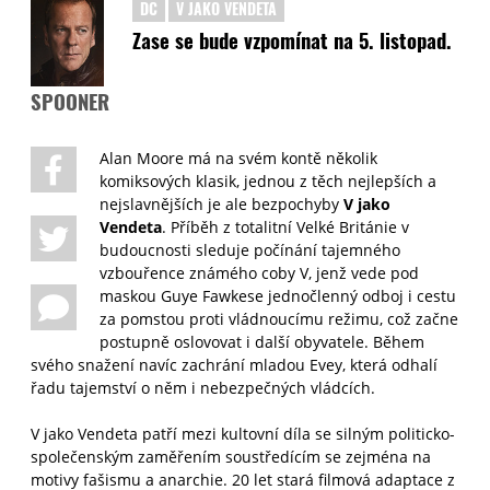
DC
V JAKO VENDETA
Zase se bude vzpomínat na 5. listopad.
SPOONER
Alan Moore má na svém kontě několik
komiksových klasik, jednou z těch nejlepších a
nejslavnějších je ale bezpochyby
V jako
Vendeta
. Příběh z totalitní Velké Británie v
budoucnosti sleduje počínání tajemného
vzbouřence známého coby V, jenž vede pod
maskou Guye Fawkese jednočlenný odboj i cestu
za pomstou proti vládnoucímu režimu, což začne
postupně oslovovat i další obyvatele. Během
svého snažení navíc zachrání mladou Evey, která odhalí
řadu tajemství o něm i nebezpečných vládcích.
V jako Vendeta patří mezi kultovní díla se silným politicko-
společenským zaměřením soustředícím se zejména na
motivy fašismu a anarchie. 20 let stará filmová adaptace z