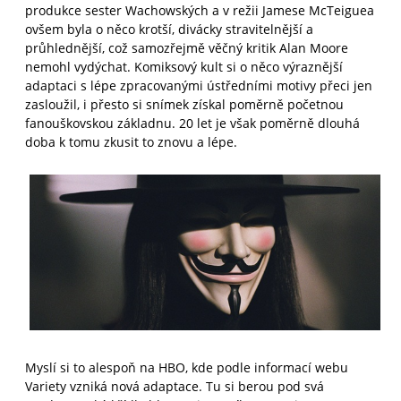
produkce sester Wachowských a v režii Jamese McTeiguea
ovšem byla o něco krotší, divácky stravitelnější a
průhlednější, což samozřejmě věčný kritik Alan Moore
nemohl vydýchat. Komiksový kult si o něco výraznější
adaptaci s lépe zpracovanými ústředními motivy přeci jen
zasloužil, i přesto si snímek získal poměrně početnou
fanouškovskou základnu. 20 let je však poměrně dlouhá
doba k tomu zkusit to znovu a lépe.
Myslí si to alespoň na HBO, kde podle informací webu
Variety vzniká nová adaptace. Tu si berou pod svá