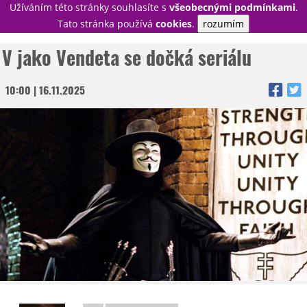
Užíváním této stránky souhlasíte s
všeobecnými podmínkami
.
PŘIHLÁSIT
Tato stránka používá
cookies
.
rozumím
REGISTROVAT
V jako Vendeta se dočká seriálu
10:00 | 16.11.2025
NOVINKY
TÉMATA
RECENZE
EPIZODY
KULT
TRAILERY
GALERIE
DISKUZE
STATISTIKY
TIRÁŽ