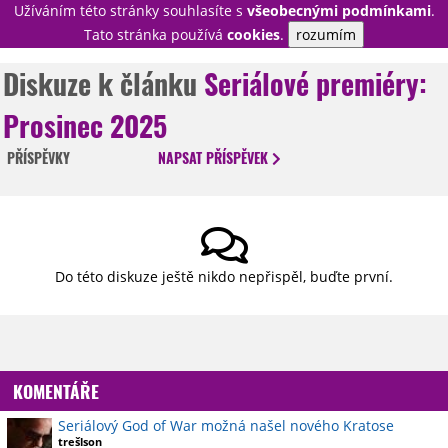
Užíváním této stránky souhlasíte s
všeobecnými podmínkami
.
PŘIHLÁSIT
Tato stránka používá
cookies
.
rozumím
REGISTROVAT
Diskuze k článku
Seriálové premiéry:
Prosinec 2025
NOVINKY
TÉMATA
PŘÍSPĚVKY
NAPSAT
PŘÍSPĚVEK
RECENZE
EPIZODY
KULT
TRAILERY
GALERIE
DISKUZE
STATISTIKY
TIRÁŽ
Do této diskuze ještě nikdo nepřispěl, buďte první.
KOMENTÁŘE
Seriálový God of War možná našel nového Kratose
trešlson