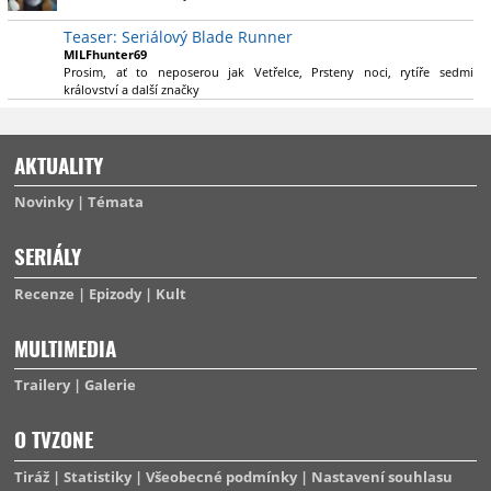
výsadu násobně větší stopáže náležitě využijí.
Teaser: Seriálový Blade Runner
MILFhunter69
Prosim, ať to neposerou jak Vetřelce, Prsteny noci, rytíře sedmi
království a další značky
AKTUALITY
Novinky
Témata
SERIÁLY
Recenze
Epizody
Kult
MULTIMEDIA
Trailery
Galerie
O TVZONE
Tiráž
Statistiky
Všeobecné podmínky
Nastavení souhlasu