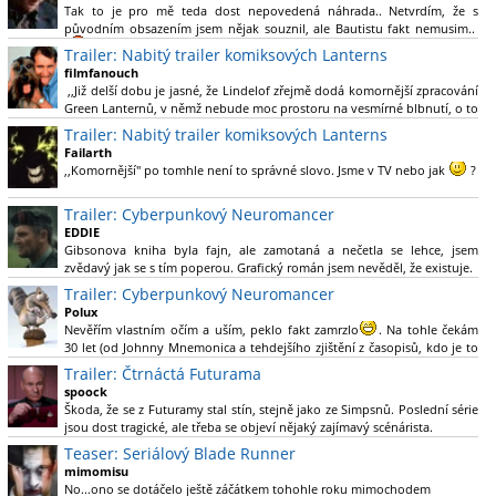
Tak to je pro mě teda dost nepovedená náhrada.. Netvrdím, že s
původním obsazením jsem nějak souznil, ale Bautistu fakt nemusim..
Trailer: Nabitý trailer komiksových Lanterns
filmfanouch
,,Již delší dobu je jasné, že Lindelof zřejmě dodá komornější zpracování
Green Lanternů, v němž nebude moc prostoru na vesmírné blbnutí, o to
více se ovšem bude moci nová adaptace odprostit třeba od filmového
Trailer: Nabitý trailer komiksových Lanterns
Green Lanterna s Ryanem Reynoldsem.´´ Co je na tom
Failarth
nesrozumitelného?
,,Komornější" po tomhle není to správné slovo. Jsme v TV nebo jak
?
Nebál bych se říct, že to vypadá skvěle jak po stránce kvantity materiálu,
Trailer: Cyberpunkový Neuromancer
tak i formou.
EDDIE
Gibsonova kniha byla fajn, ale zamotaná a nečetla se lehce, jsem
Výběr Ulricha Tomsena pro mě velké překvapení a velmi zajímavá volba
zvědavý jak se s tím poperou. Grafický román jsem nevěděl, že existuje.
bravo.
Trailer: Cyberpunkový Neuromancer
Chandler je lepší a lepší s každou novou scénou.
Polux
Komiksy to mají ted´těžké, paradoxně tomu škodí to všechno kolem
Nevěřím vlastním očím a uším, peklo fakt zamrzlo
. Na tohle čekám
(DC nebo MCU to je buřt) , ale nezasloužilo by si to zářez jen kvůli tomu.
30 let (od Johnny Mnemonica a tehdejšího zjištění z časopisů, kdo je to
Držím tomu palce.
Gibson a co je jeho debutová kniha zač), přičemž 25 let (od Matrixu,
Trailer: Čtrnáctá Futurama
který pojem cyberpunk dostal do povědomí i obyčejného diváka a
spoock
nikoliv fanouška žánru) marně doufám, že si po řadě "duchovních
Škoda, že se z Futuramy stal stín, stejně jako ze Simpsnů. Poslední série
nástupců", kteří přišli poté (Ghost In The Shell, Alita: Battle Angel,
jsou dost tragické, ale třeba se objeví nějaký zajímavý scénárista.
Altered Carbon, Blade Runner 2049, Cyberpunk 2077, atd.), někdo
Nedávno začala vycházet nová řada Ricka a Mortyho a já z úžasem zjistil,
Teaser: Seriálový Blade Runner
konečně vzpomene i na bibli cyberpunku, se kterou to všechno začalo.
že se na to dá opět koukat.
Teď už nezbývá nic jiného než se tiše modlit a doufat, že to bude stát za
mimomisu
to
No...ono se dotáčelo ještě záčátkem tohohle roku mimochodem
. Plus kudos za sázku na seriál a nikoliv film, snad tvůrci tu