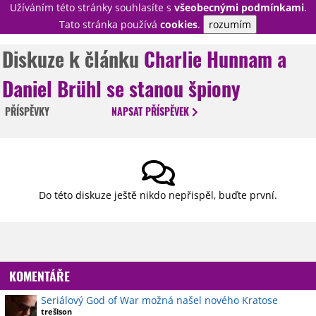
Užíváním této stránky souhlasíte s
všeobecnými podmínkami
.
PŘIHLÁSIT
Tato stránka používá
cookies
.
rozumím
REGISTROVAT
Diskuze k článku
Charlie Hunnam a
Daniel Brühl se stanou špiony
NOVINKY
TÉMATA
PŘÍSPĚVKY
NAPSAT
PŘÍSPĚVEK
RECENZE
EPIZODY
KULT
TRAILERY
GALERIE
DISKUZE
STATISTIKY
TIRÁŽ
Do této diskuze ještě nikdo nepřispěl, buďte první.
KOMENTÁŘE
Seriálový God of War možná našel nového Kratose
trešlson