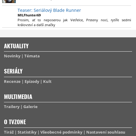
výsadu násobně větší stopáže náležitě využijí.
Teaser: Seriálový Blade Runner
MILFhunter69
Prosim, ať to neposerou jak Vetřelce, Prsteny noci, rytíře sedmi
království a další značky
AKTUALITY
Novinky
Témata
SERIÁLY
Recenze
Epizody
Kult
MULTIMEDIA
Trailery
Galerie
O TVZONE
Tiráž
Statistiky
Všeobecné podmínky
Nastavení souhlasu