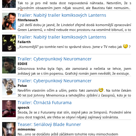
Tak to je pro mě teda dost nepovedená náhrada.. Netvrdím, že s
původním obsazením jsem nějak souznil, ale Bautistu fakt nemusim..
Trailer: Nabitý trailer komiksových Lanterns
filmfanouch
,,Již delší dobu je jasné, že Lindelof zřejmě dodá komornější zpracování
Green Lanternů, v němž nebude moc prostoru na vesmírné blbnutí, o to
více se ovšem bude moci nová adaptace odprostit třeba od filmového
Trailer: Nabitý trailer komiksových Lanterns
Green Lanterna s Ryanem Reynoldsem.´´ Co je na tom
Failarth
nesrozumitelného?
,,Komornější" po tomhle není to správné slovo. Jsme v TV nebo jak
?
Nebál bych se říct, že to vypadá skvěle jak po stránce kvantity materiálu,
Trailer: Cyberpunkový Neuromancer
tak i formou.
EDDIE
Gibsonova kniha byla fajn, ale zamotaná a nečetla se lehce, jsem
Výběr Ulricha Tomsena pro mě velké překvapení a velmi zajímavá volba
zvědavý jak se s tím poperou. Grafický román jsem nevěděl, že existuje.
bravo.
Trailer: Cyberpunkový Neuromancer
Chandler je lepší a lepší s každou novou scénou.
Polux
Komiksy to mají ted´těžké, paradoxně tomu škodí to všechno kolem
Nevěřím vlastním očím a uším, peklo fakt zamrzlo
. Na tohle čekám
(DC nebo MCU to je buřt) , ale nezasloužilo by si to zářez jen kvůli tomu.
30 let (od Johnny Mnemonica a tehdejšího zjištění z časopisů, kdo je to
Držím tomu palce.
Gibson a co je jeho debutová kniha zač), přičemž 25 let (od Matrixu,
Trailer: Čtrnáctá Futurama
který pojem cyberpunk dostal do povědomí i obyčejného diváka a
spoock
nikoliv fanouška žánru) marně doufám, že si po řadě "duchovních
Škoda, že se z Futuramy stal stín, stejně jako ze Simpsnů. Poslední série
nástupců", kteří přišli poté (Ghost In The Shell, Alita: Battle Angel,
jsou dost tragické, ale třeba se objeví nějaký zajímavý scénárista.
Altered Carbon, Blade Runner 2049, Cyberpunk 2077, atd.), někdo
Nedávno začala vycházet nová řada Ricka a Mortyho a já z úžasem zjistil,
Teaser: Seriálový Blade Runner
konečně vzpomene i na bibli cyberpunku, se kterou to všechno začalo.
že se na to dá opět koukat.
Teď už nezbývá nic jiného než se tiše modlit a doufat, že to bude stát za
mimomisu
to
No...ono se dotáčelo ještě záčátkem tohohle roku mimochodem
. Plus kudos za sázku na seriál a nikoliv film, snad tvůrci tu