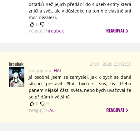
ostatků než jejich předání do služeb entity která
zničila svět, ale v důsledku na tomhle vlastně ani
moc nezáleží.
0
-1
REAGOVAT
reagují:
hroubek
hroubek
24.01.2026 23:12:35
reaguje na:
HAL
Já osobně jsem se zamyslel, jak k bych se dané
situaci postavil. Plnil bych si sny, byl třeba
pánem nějaké části světa, nebo bych uvažoval že
se přidám k většině.
0
0
REAGOVAT
reagují:
HAL