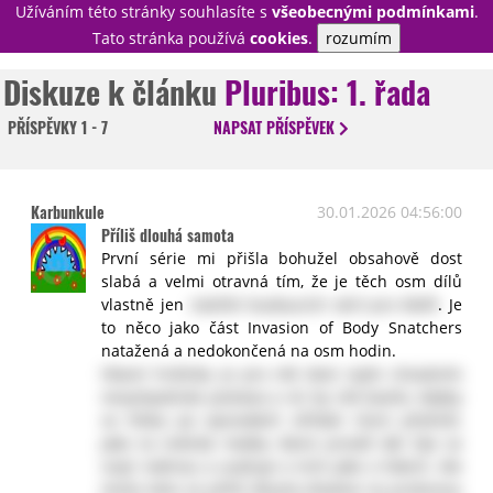
Užíváním této stránky souhlasíte s
všeobecnými podmínkami
.
PŘIHLÁSIT
Tato stránka používá
cookies
.
rozumím
REGISTROVAT
Diskuze k článku
Pluribus: 1. řada
PŘÍSPĚVKY
1 - 7
NAPSAT
PŘÍSPĚVEK
NOVINKY
TÉMATA
RECENZE
EPIZODY
KULT
Karbunkule
30.01.2026 04:56:00
TRAILERY
GALERIE
Příliš dlouhá samota
První série mi přišla bohužel obsahově dost
DISKUZE
STATISTIKY
TIRÁŽ
slabá a velmi otravná tím, že je těch osm dílů
vlastně jen
nástřel budoucích sérií pro kšeft
. Je
to něco jako část Invasion of Body Snatchers
natažená a nedokončená na osm hodin.
Hlavní hrdinka je pro mě dost svým chováním
nesympatická postava a víc by mě bavilo, kdyby
se třeba po epizodách střídali různí přeživší,
jako ta indická matka, která prostě dál žije se
svojí rodinou a uvažuje o nich jako o lidech. Ale
místo toho se příliš dlouho díváme na protivnou