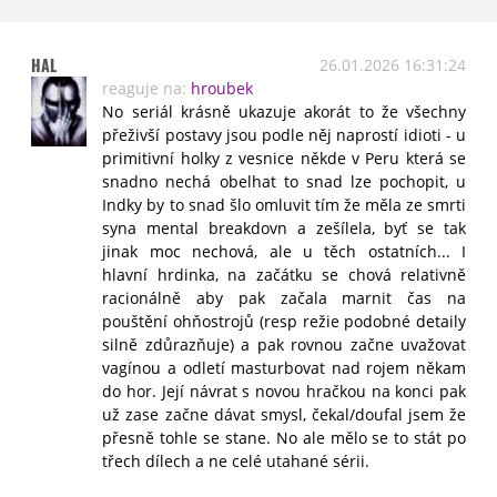
HAL
26.01.2026 16:31:24
reaguje na:
hroubek
No seriál krásně ukazuje akorát to že všechny
přeživší postavy jsou podle něj naprostí idioti - u
primitivní holky z vesnice někde v Peru která se
snadno nechá obelhat to snad lze pochopit, u
Indky by to snad šlo omluvit tím že měla ze smrti
syna mental breakdovn a zešílela, byť se tak
jinak moc nechová, ale u těch ostatních... I
hlavní hrdinka, na začátku se chová relativně
racionálně aby pak začala marnit čas na
pouštění ohňostrojů (resp režie podobné detaily
silně zdůrazňuje) a pak rovnou začne uvažovat
vagínou a odletí masturbovat nad rojem někam
do hor. Její návrat s novou hračkou na konci pak
už zase začne dávat smysl, čekal/doufal jsem že
přesně tohle se stane. No ale mělo se to stát po
třech dílech a ne celé utahané sérii.