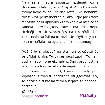
"Ten seriál nabízí spoustu myšlenek, co s
člověkem udělá to, když “nepatří” do komunity,
rodiny nebo rovnou celého světa. "Ne nenabízí,
zvlášť když permanentně divákovi cpe jak krátké
množství času uplynulo - za ty cca dva měsíce se
samota psychologicky sotva má čas nějak
citelněji projevit, vzpomeň si na Trosečníka kde
Tom Hanks strávil na ostrově sám čtyři roky a co
to s ním dělalo - to byla dobrá studie samoty.
"Vážně by si alespoň na vteřinu neuvažoval, že
se přidáš k ním. To by ses radši zabil. "To není
buď a nebo. To je ekvivalent. Smrt osobnosti je
smrt, co na tom že tělo ještě nějakou dobu chodí
(než zemře hladem, lol, hlavně že tady jsou
vyplašení z toho tu entitu "nevytriggerovat" aby
se nezačala cukat na zemi a nějaké se náhodou
nezranilo)
0
-1
REAGOVAT
reagují:
hroubek