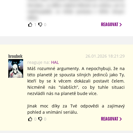
ženskou, co dělá x týdnů blbosti ze vzdoru, asi to
nejhloupější, co může postava v téhle situaci
dělat.
REAGOVAT
1
0
hroubek
26.01.2026 18:21:29
reaguje na:
HAL
Máš rozumné argumenty. A nepochybuji, že na
této planetě je spousta silných jedinců jako Ty,
kteří by se k věcem dokázali postavit čelem.
Nicméně nás “slabších”, co by tuhle situaci
nezvládli nás na planetě bude více.
Jinak moc díky za Tvé odpovědi a zajímavý
pohled a vnímání seriálu.
REAGOVAT
0
0