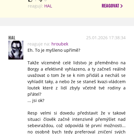
REAGOVAT
reagují:
HAL
HAL
25.01.2026 17:38:34
reaguje na:
hroubek
Eh. To je myšleno upřímě?
Takže víceméně celé lidstvo je přeměněno na
Borgy a efektivně vyhlazeno, a ty začneš reálně
uvažovat o tom že se k nim přidáš a necháš se
vyhladit taky, a nebo že se staneš kvazi-vládcem
loutek které z lidí zbyly včetně tvé rodiny a
přátel?
... jsi ok?
Resp velmi si dovedu představit že v takové
situaci člověk začně intenzivně přemýšlet nad
sebevraždou, což odpovídá té první možnosti...
no osobně bych tedy preferoval zničení svých