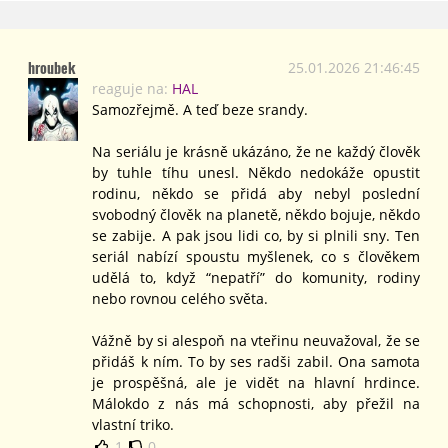
hroubek
25.01.2026 21:46:45
reaguje na:
HAL
Samozřejmě. A teď beze srandy.
Na seriálu je krásně ukázáno, že ne každý člověk
by tuhle tíhu unesl. Někdo nedokáže opustit
rodinu, někdo se přidá aby nebyl poslední
svobodný člověk na planetě, někdo bojuje, někdo
se zabije. A pak jsou lidi co, by si plnili sny. Ten
seriál nabízí spoustu myšlenek, co s člověkem
udělá to, když “nepatří” do komunity, rodiny
nebo rovnou celého světa.
Vážně by si alespoň na vteřinu neuvažoval, že se
přidáš k ním. To by ses radši zabil. Ona samota
je prospěšná, ale je vidět na hlavní hrdince.
Málokdo z nás má schopnosti, aby přežil na
vlastní triko.
1
0