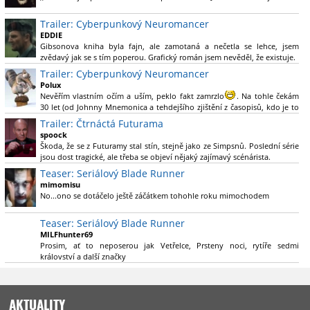
Nebál bych se říct, že to vypadá skvěle jak po stránce kvantity materiálu,
Trailer: Cyberpunkový Neuromancer
tak i formou.
EDDIE
Gibsonova kniha byla fajn, ale zamotaná a nečetla se lehce, jsem
Výběr Ulricha Tomsena pro mě velké překvapení a velmi zajímavá volba
zvědavý jak se s tím poperou. Grafický román jsem nevěděl, že existuje.
bravo.
Trailer: Cyberpunkový Neuromancer
Chandler je lepší a lepší s každou novou scénou.
Polux
Komiksy to mají ted´těžké, paradoxně tomu škodí to všechno kolem
Nevěřím vlastním očím a uším, peklo fakt zamrzlo
. Na tohle čekám
(DC nebo MCU to je buřt) , ale nezasloužilo by si to zářez jen kvůli tomu.
30 let (od Johnny Mnemonica a tehdejšího zjištění z časopisů, kdo je to
Držím tomu palce.
Gibson a co je jeho debutová kniha zač), přičemž 25 let (od Matrixu,
Trailer: Čtrnáctá Futurama
který pojem cyberpunk dostal do povědomí i obyčejného diváka a
spoock
nikoliv fanouška žánru) marně doufám, že si po řadě "duchovních
Škoda, že se z Futuramy stal stín, stejně jako ze Simpsnů. Poslední série
nástupců", kteří přišli poté (Ghost In The Shell, Alita: Battle Angel,
jsou dost tragické, ale třeba se objeví nějaký zajímavý scénárista.
Altered Carbon, Blade Runner 2049, Cyberpunk 2077, atd.), někdo
Nedávno začala vycházet nová řada Ricka a Mortyho a já z úžasem zjistil,
Teaser: Seriálový Blade Runner
konečně vzpomene i na bibli cyberpunku, se kterou to všechno začalo.
že se na to dá opět koukat.
Teď už nezbývá nic jiného než se tiše modlit a doufat, že to bude stát za
mimomisu
to
No...ono se dotáčelo ještě záčátkem tohohle roku mimochodem
. Plus kudos za sázku na seriál a nikoliv film, snad tvůrci tu
výsadu násobně větší stopáže náležitě využijí.
Teaser: Seriálový Blade Runner
MILFhunter69
Prosim, ať to neposerou jak Vetřelce, Prsteny noci, rytíře sedmi
království a další značky
AKTUALITY