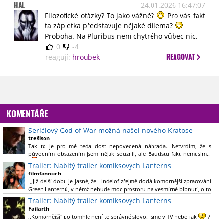
HAL
24.01.2026 16:47:07
Filozofické otázky? To jako vážně?
Pro vás fakt
ta zápletka představuje nějaké dilema?
Proboha. Na Pluribus není chytrého vůbec nic.
0
-4
REAGOVAT
reagují:
hroubek
KOMENTÁŘE
Seriálový God of War možná našel nového Kratose
trešlson
Tak to je pro mě teda dost nepovedená náhrada.. Netvrdím, že s
původním obsazením jsem nějak souznil, ale Bautistu fakt nemusim..
Trailer: Nabitý trailer komiksových Lanterns
filmfanouch
,,Již delší dobu je jasné, že Lindelof zřejmě dodá komornější zpracování
Green Lanternů, v němž nebude moc prostoru na vesmírné blbnutí, o to
více se ovšem bude moci nová adaptace odprostit třeba od filmového
Trailer: Nabitý trailer komiksových Lanterns
Green Lanterna s Ryanem Reynoldsem.´´ Co je na tom
Failarth
nesrozumitelného?
,,Komornější" po tomhle není to správné slovo. Jsme v TV nebo jak
?