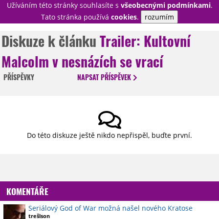
Užíváním této stránky souhlasíte s
všeobecnými podmínkami
.
PŘIHLÁSIT
Tato stránka používá
cookies
.
rozumím
REGISTROVAT
Diskuze k článku
Trailer: Kultovní
Malcolm v nesnázích se vrací
NOVINKY
TÉMATA
PŘÍSPĚVKY
NAPSAT
PŘÍSPĚVEK
RECENZE
EPIZODY
KULT
TRAILERY
GALERIE
DISKUZE
STATISTIKY
TIRÁŽ
Do této diskuze ještě nikdo nepřispěl, buďte první.
KOMENTÁŘE
Seriálový God of War možná našel nového Kratose
trešlson