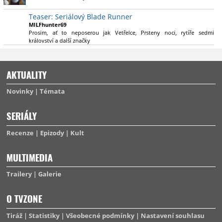
výsadu násobně větší stopáže náležitě využijí.
Teaser: Seriálový Blade Runner
MILFhunter69
Prosim, ať to neposerou jak Vetřelce, Prsteny noci, rytíře sedmi
království a další značky
AKTUALITY
Novinky
Témata
SERIÁLY
Recenze
Epizody
Kult
MULTIMEDIA
Trailery
Galerie
O TVZONE
Tiráž
Statistiky
Všeobecné podmínky
Nastavení souhlasu