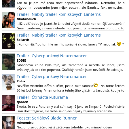
Tak to je pro mě teda dost nepovedená náhrada.. Netvrdím, že s
původním obsazením jsem nějak souznil, ale Bautistu fakt nemusim..
Trailer: Nabitý trailer komiksových Lanterns
filmfanouch
,,Již delší dobu je jasné, že Lindelof zřejmě dodá komornější zpracování
Green Lanternů, v němž nebude moc prostoru na vesmírné blbnutí, o to
více se ovšem bude moci nová adaptace odprostit třeba od filmového
Trailer: Nabitý trailer komiksových Lanterns
Green Lanterna s Ryanem Reynoldsem.´´ Co je na tom
Failarth
nesrozumitelného?
,,Komornější" po tomhle není to správné slovo. Jsme v TV nebo jak
?
Nebál bych se říct, že to vypadá skvěle jak po stránce kvantity materiálu,
Trailer: Cyberpunkový Neuromancer
tak i formou.
EDDIE
Gibsonova kniha byla fajn, ale zamotaná a nečetla se lehce, jsem
Výběr Ulricha Tomsena pro mě velké překvapení a velmi zajímavá volba
zvědavý jak se s tím poperou. Grafický román jsem nevěděl, že existuje.
bravo.
Trailer: Cyberpunkový Neuromancer
Chandler je lepší a lepší s každou novou scénou.
Polux
Komiksy to mají ted´těžké, paradoxně tomu škodí to všechno kolem
Nevěřím vlastním očím a uším, peklo fakt zamrzlo
. Na tohle čekám
(DC nebo MCU to je buřt) , ale nezasloužilo by si to zářez jen kvůli tomu.
30 let (od Johnny Mnemonica a tehdejšího zjištění z časopisů, kdo je to
Držím tomu palce.
Gibson a co je jeho debutová kniha zač), přičemž 25 let (od Matrixu,
Trailer: Čtrnáctá Futurama
který pojem cyberpunk dostal do povědomí i obyčejného diváka a
spoock
nikoliv fanouška žánru) marně doufám, že si po řadě "duchovních
Škoda, že se z Futuramy stal stín, stejně jako ze Simpsnů. Poslední série
nástupců", kteří přišli poté (Ghost In The Shell, Alita: Battle Angel,
jsou dost tragické, ale třeba se objeví nějaký zajímavý scénárista.
Altered Carbon, Blade Runner 2049, Cyberpunk 2077, atd.), někdo
Nedávno začala vycházet nová řada Ricka a Mortyho a já z úžasem zjistil,
Teaser: Seriálový Blade Runner
konečně vzpomene i na bibli cyberpunku, se kterou to všechno začalo.
že se na to dá opět koukat.
Teď už nezbývá nic jiného než se tiše modlit a doufat, že to bude stát za
mimomisu
to
No...ono se dotáčelo ještě záčátkem tohohle roku mimochodem
. Plus kudos za sázku na seriál a nikoliv film, snad tvůrci tu