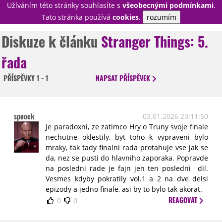
Užíváním této stránky souhlasíte s
všeobecnými podmínkami
.
PŘIHLÁSIT
Tato stránka používá
cookies
.
rozumím
REGISTROVAT
Diskuze k článku
Stranger Things: 5.
řada
NOVINKY
TÉMATA
PŘÍSPĚVKY
1 - 1
NAPSAT
PŘÍSPĚVEK
RECENZE
EPIZODY
KULT
TRAILERY
GALERIE
spoock
03.01.2026 23:11:50
DISKUZE
STATISTIKY
TIRÁŽ
Je paradoxni, ze zatimco Hry o Truny svoje finale
nechutne oklestily, byt toho k vypraveni bylo
mraky, tak tady finalni rada protahuje vse jak se
da, nez se pusti do hlavniho zaporaka. Popravde
na posledni rade je fajn jen ten posledni dil.
Vesmes kdyby pokratily vol.1 a 2 na dve delsi
epizody a jedno finale, asi by to bylo tak akorat.
REAGOVAT
0
0