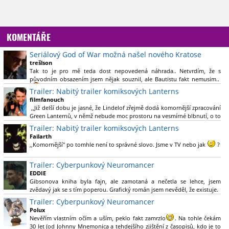
KOMENTÁŘE
Seriálový God of War možná našel nového Kratose
trešlson
Tak to je pro mě teda dost nepovedená náhrada.. Netvrdím, že s
původním obsazením jsem nějak souznil, ale Bautistu fakt nemusim..
Trailer: Nabitý trailer komiksových Lanterns
filmfanouch
,,Již delší dobu je jasné, že Lindelof zřejmě dodá komornější zpracování
Green Lanternů, v němž nebude moc prostoru na vesmírné blbnutí, o to
více se ovšem bude moci nová adaptace odprostit třeba od filmového
Trailer: Nabitý trailer komiksových Lanterns
Green Lanterna s Ryanem Reynoldsem.´´ Co je na tom
Failarth
nesrozumitelného?
,,Komornější" po tomhle není to správné slovo. Jsme v TV nebo jak
?
Nebál bych se říct, že to vypadá skvěle jak po stránce kvantity materiálu,
Trailer: Cyberpunkový Neuromancer
tak i formou.
EDDIE
Gibsonova kniha byla fajn, ale zamotaná a nečetla se lehce, jsem
Výběr Ulricha Tomsena pro mě velké překvapení a velmi zajímavá volba
zvědavý jak se s tím poperou. Grafický román jsem nevěděl, že existuje.
bravo.
Trailer: Cyberpunkový Neuromancer
Chandler je lepší a lepší s každou novou scénou.
Polux
Komiksy to mají ted´těžké, paradoxně tomu škodí to všechno kolem
Nevěřím vlastním očím a uším, peklo fakt zamrzlo
. Na tohle čekám
(DC nebo MCU to je buřt) , ale nezasloužilo by si to zářez jen kvůli tomu.
30 let (od Johnny Mnemonica a tehdejšího zjištění z časopisů, kdo je to