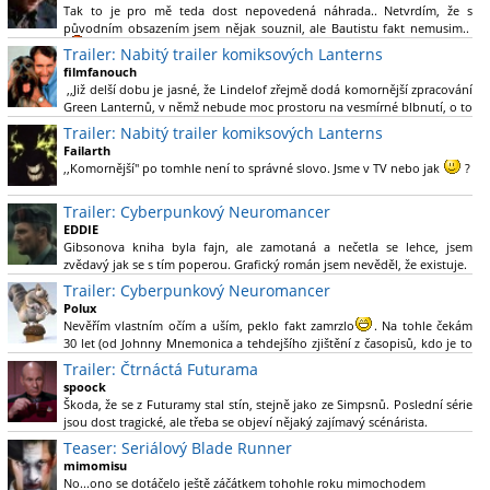
Tak to je pro mě teda dost nepovedená náhrada.. Netvrdím, že s
původním obsazením jsem nějak souznil, ale Bautistu fakt nemusim..
Trailer: Nabitý trailer komiksových Lanterns
filmfanouch
,,Již delší dobu je jasné, že Lindelof zřejmě dodá komornější zpracování
Green Lanternů, v němž nebude moc prostoru na vesmírné blbnutí, o to
více se ovšem bude moci nová adaptace odprostit třeba od filmového
Trailer: Nabitý trailer komiksových Lanterns
Green Lanterna s Ryanem Reynoldsem.´´ Co je na tom
Failarth
nesrozumitelného?
,,Komornější" po tomhle není to správné slovo. Jsme v TV nebo jak
?
Nebál bych se říct, že to vypadá skvěle jak po stránce kvantity materiálu,
Trailer: Cyberpunkový Neuromancer
tak i formou.
EDDIE
Gibsonova kniha byla fajn, ale zamotaná a nečetla se lehce, jsem
Výběr Ulricha Tomsena pro mě velké překvapení a velmi zajímavá volba
zvědavý jak se s tím poperou. Grafický román jsem nevěděl, že existuje.
bravo.
Trailer: Cyberpunkový Neuromancer
Chandler je lepší a lepší s každou novou scénou.
Polux
Komiksy to mají ted´těžké, paradoxně tomu škodí to všechno kolem
Nevěřím vlastním očím a uším, peklo fakt zamrzlo
. Na tohle čekám
(DC nebo MCU to je buřt) , ale nezasloužilo by si to zářez jen kvůli tomu.
30 let (od Johnny Mnemonica a tehdejšího zjištění z časopisů, kdo je to
Držím tomu palce.
Gibson a co je jeho debutová kniha zač), přičemž 25 let (od Matrixu,
Trailer: Čtrnáctá Futurama
který pojem cyberpunk dostal do povědomí i obyčejného diváka a
spoock
nikoliv fanouška žánru) marně doufám, že si po řadě "duchovních
Škoda, že se z Futuramy stal stín, stejně jako ze Simpsnů. Poslední série
nástupců", kteří přišli poté (Ghost In The Shell, Alita: Battle Angel,
jsou dost tragické, ale třeba se objeví nějaký zajímavý scénárista.
Altered Carbon, Blade Runner 2049, Cyberpunk 2077, atd.), někdo
Nedávno začala vycházet nová řada Ricka a Mortyho a já z úžasem zjistil,
Teaser: Seriálový Blade Runner
konečně vzpomene i na bibli cyberpunku, se kterou to všechno začalo.
že se na to dá opět koukat.
Teď už nezbývá nic jiného než se tiše modlit a doufat, že to bude stát za
mimomisu
to
No...ono se dotáčelo ještě záčátkem tohohle roku mimochodem
. Plus kudos za sázku na seriál a nikoliv film, snad tvůrci tu