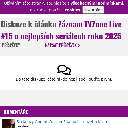
Užíváním této stránky souhlasíte s
všeobecnými podmínkami
.
PŘIHLÁSIT
Tato stránka používá
cookies
.
rozumím
REGISTROVAT
Diskuze k článku
Záznam TVZone Live
#15 o nejlepších seriálech roku 2025
NOVINKY
TÉMATA
PŘÍSPĚVKY
NAPSAT
PŘÍSPĚVEK
RECENZE
EPIZODY
KULT
TRAILERY
GALERIE
DISKUZE
STATISTIKY
TIRÁŽ
Do této diskuze ještě nikdo nepřispěl, buďte první.
KOMENTÁŘE
Seriálový God of War možná našel nového Kratose
trešlson