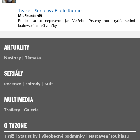
výsadu násobně větší stopáže náležitě využijí.
Teaser: Seriálový Blade Runner
MILFhunter69
Prosim, ať to neposerou jak Vetřelce, Prsteny noci, rytíře sedmi
království a další značky
AKTUALITY
Novinky
Témata
SERIÁLY
Recenze
Epizody
Kult
MULTIMEDIA
Trailery
Galerie
O TVZONE
Tiráž
Statistiky
Všeobecné podmínky
Nastavení souhlasu