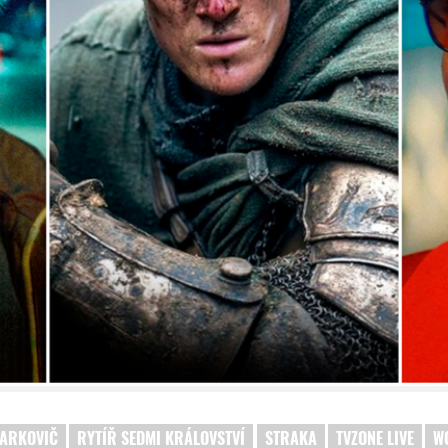
ARKOVIČ
RYTÍŘ SEDMI KRÁLOVSTVÍ
STRAKA
TVZONE LIVE
W