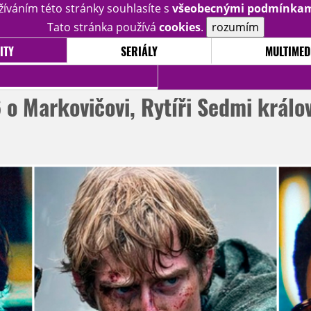
žíváním této stránky souhlasíte s
všeobecnými podmínka
Tato stránka používá
cookies
.
rozumím
ITY
SERIÁLY
MULTIMED
o Markovičovi, Rytíři Sedmi králo