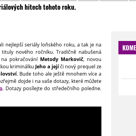
riálových hitech tohoto roku.
i nejlepší seriály loňského roku, a tak je na
KOME
é tituly nového ročníku. Tradičně nabušená
í na pokračování
Metody Markovič
, novou
vskou kriminálku
Jeho a její
či nový prequel ze
lovství
. Bude toho ale ještě mnohem více a
řejmě dojde i na vaše dotazy, které můžete
o
. Dotazy posílejte do středečního poledne.