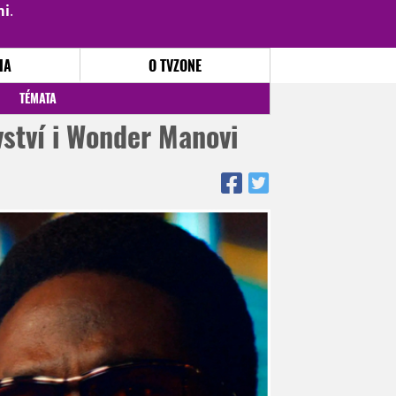
mi
.
PŘIHLÁSIT
|
REGISTROVAT
IA
O TVZONE
TÉMATA
vství i Wonder Manovi