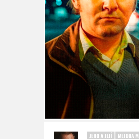
JEHO A JEJÍ
METODA M