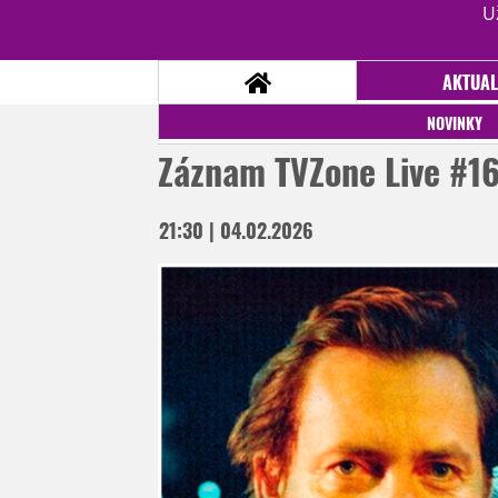
U
AKTUAL
NOVINKY
Záznam TVZone Live #16 
NOVINKY
21:30 | 04.02.2026
TÉMATA
RECENZE
EPIZODY
KULT
TRAILERY
GALERIE
DISKUZE
STATISTIKY
TIRÁŽ