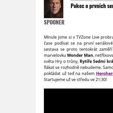
Pokec o prvních se
SPOONER
Minule jsme si v TVZone Live probral
čase podívat se na první seriálov
sestava se proto tentokrát zaměř
marvelovku
Wonder Man
, netflixo
světa Hry o trůny,
Rytíře Sedmi krá
flákat se rozhodně nebudeme. Samoz
pokládat už teď na našem
Heroher
Startujeme už ve středu ve 21:30!