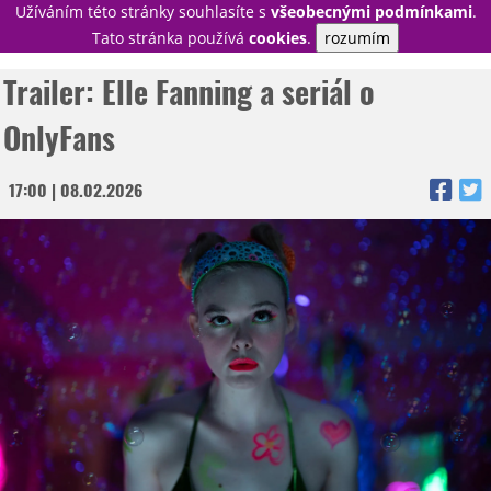
Užíváním této stránky souhlasíte s
všeobecnými podmínkami
.
PŘIHLÁSIT
Tato stránka používá
cookies
.
rozumím
REGISTROVAT
Trailer: Elle Fanning a seriál o
OnlyFans
NOVINKY
TÉMATA
17:00 | 08.02.2026
RECENZE
EPIZODY
KULT
TRAILERY
GALERIE
DISKUZE
STATISTIKY
TIRÁŽ