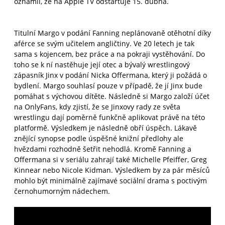
oznámil, že na Apple TV odstartuje 15. dubna.
Titulní Margo v podání Fanning neplánovaně otěhotní díky
aférce se svým učitelem angličtiny. Ve 20 letech je tak
sama s kojencem, bez práce a na pokraji vystěhování. Do
toho se k ní nastěhuje její otec a bývalý wrestlingový
zápasník Jinx v podání Nicka Offermana, který ji požádá o
bydlení. Margo souhlasí pouze v případě, že jí Jinx bude
pomáhat s výchovou dítěte. Následně si Margo založí účet
na OnlyFans, kdy zjistí, že se Jinxovy rady ze světa
wrestlingu dají poměrně funkčně aplikovat právě na této
platformě. Výsledkem je následně obří úspěch. Lákavě
znějící synopse podle úspěšné knižní předlohy ale
hvězdami rozhodně šetřit nehodlá. Kromě Fanning a
Offermana si v seriálu zahrají také Michelle Pfeiffer, Greg
Kinnear nebo Nicole Kidman. Výsledkem by za pár měsíců
mohlo být minimálně zajímavé sociální drama s poctivým
černohumorným nádechem.