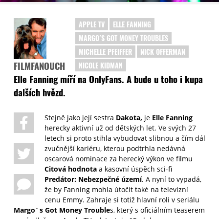
APPLE TV
ELLE FANNING
MARGO´S GOT MONEY TROUBLES
MICHELLE PFEIFFER
NICK OFFERMAN
FILMFANOUCH
NICOLE KIDMAN
Elle Fanning míří na OnlyFans. A bude u toho i kupa
dalších hvězd.
Stejně jako její sestra
Dakota,
je
Elle Fanning
herecky aktivní už od dětských let. Ve svých 27
letech si proto stihla vybudovat slibnou a čím dál
zvučnější kariéru, kterou podtrhla nedávná
oscarová nominace za herecký výkon ve filmu
Citová hodnota
a kasovní úspěch sci-fi
Predátor: Nebezpečné území
. A nyní to vypadá,
že by Fanning mohla útočit také na televizní
cenu Emmy. Zahraje si totiž hlavní roli v seriálu
Margo´s Got Money Trouble
s, který s oficiálním teaserem