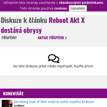
Užíváním této stránky souhlasíte s
všeobecnými podmínkami
.
PŘIHLÁSIT
Tato stránka používá
cookies
.
rozumím
REGISTROVAT
Diskuze k článku
Reboot Akt X
dostává obrysy
NOVINKY
TÉMATA
PŘÍSPĚVKY
NAPSAT
PŘÍSPĚVEK
RECENZE
EPIZODY
KULT
TRAILERY
GALERIE
DISKUZE
STATISTIKY
TIRÁŽ
Do této diskuze ještě nikdo nepřispěl, buďte první.
KOMENTÁŘE
Seriálový God of War možná našel nového Kratose
trešlson