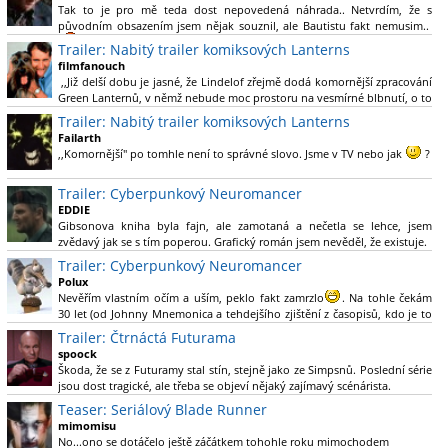
Tak to je pro mě teda dost nepovedená náhrada.. Netvrdím, že s
původním obsazením jsem nějak souznil, ale Bautistu fakt nemusim..
Trailer: Nabitý trailer komiksových Lanterns
filmfanouch
,,Již delší dobu je jasné, že Lindelof zřejmě dodá komornější zpracování
Green Lanternů, v němž nebude moc prostoru na vesmírné blbnutí, o to
více se ovšem bude moci nová adaptace odprostit třeba od filmového
Trailer: Nabitý trailer komiksových Lanterns
Green Lanterna s Ryanem Reynoldsem.´´ Co je na tom
Failarth
nesrozumitelného?
,,Komornější" po tomhle není to správné slovo. Jsme v TV nebo jak
?
Nebál bych se říct, že to vypadá skvěle jak po stránce kvantity materiálu,
Trailer: Cyberpunkový Neuromancer
tak i formou.
EDDIE
Gibsonova kniha byla fajn, ale zamotaná a nečetla se lehce, jsem
Výběr Ulricha Tomsena pro mě velké překvapení a velmi zajímavá volba
zvědavý jak se s tím poperou. Grafický román jsem nevěděl, že existuje.
bravo.
Trailer: Cyberpunkový Neuromancer
Chandler je lepší a lepší s každou novou scénou.
Polux
Komiksy to mají ted´těžké, paradoxně tomu škodí to všechno kolem
Nevěřím vlastním očím a uším, peklo fakt zamrzlo
. Na tohle čekám
(DC nebo MCU to je buřt) , ale nezasloužilo by si to zářez jen kvůli tomu.
30 let (od Johnny Mnemonica a tehdejšího zjištění z časopisů, kdo je to
Držím tomu palce.
Gibson a co je jeho debutová kniha zač), přičemž 25 let (od Matrixu,
Trailer: Čtrnáctá Futurama
který pojem cyberpunk dostal do povědomí i obyčejného diváka a
spoock
nikoliv fanouška žánru) marně doufám, že si po řadě "duchovních
Škoda, že se z Futuramy stal stín, stejně jako ze Simpsnů. Poslední série
nástupců", kteří přišli poté (Ghost In The Shell, Alita: Battle Angel,
jsou dost tragické, ale třeba se objeví nějaký zajímavý scénárista.
Altered Carbon, Blade Runner 2049, Cyberpunk 2077, atd.), někdo
Nedávno začala vycházet nová řada Ricka a Mortyho a já z úžasem zjistil,
Teaser: Seriálový Blade Runner
konečně vzpomene i na bibli cyberpunku, se kterou to všechno začalo.
že se na to dá opět koukat.
Teď už nezbývá nic jiného než se tiše modlit a doufat, že to bude stát za
mimomisu
to
No...ono se dotáčelo ještě záčátkem tohohle roku mimochodem
. Plus kudos za sázku na seriál a nikoliv film, snad tvůrci tu