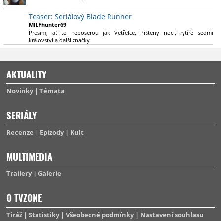
výsadu násobně větší stopáže náležitě využijí.
Teaser: Seriálový Blade Runner
MILFhunter69
Prosim, ať to neposerou jak Vetřelce, Prsteny noci, rytíře sedmi
království a další značky
AKTUALITY
Novinky
Témata
SERIÁLY
Recenze
Epizody
Kult
MULTIMEDIA
Trailery
Galerie
O TVZONE
Tiráž
Statistiky
Všeobecné podmínky
Nastavení souhlasu