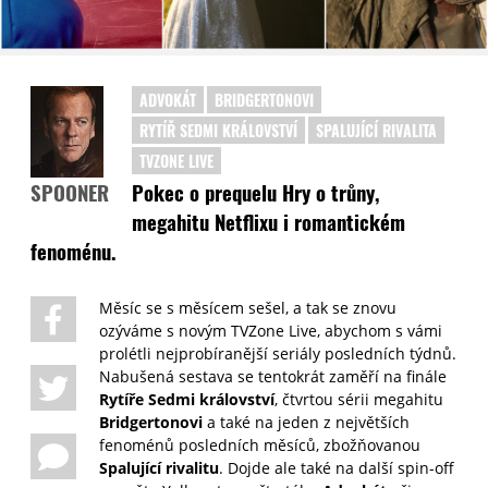
ADVOKÁT
BRIDGERTONOVI
RYTÍŘ SEDMI KRÁLOVSTVÍ
SPALUJÍCÍ RIVALITA
TVZONE LIVE
Pokec o prequelu Hry o trůny,
SPOONER
megahitu Netflixu i romantickém
fenoménu.
Měsíc se s měsícem sešel, a tak se znovu
ozýváme s novým TVZone Live, abychom s vámi
prolétli nejprobíranější seriály posledních týdnů.
Nabušená sestava se tentokrát zaměří na finále
Rytíře Sedmi království
, čtvrtou sérii megahitu
Bridgertonovi
a také na jeden z největších
fenoménů posledních měsíců, zbožňovanou
Spalující rivalitu
. Dojde ale také na další spin-off