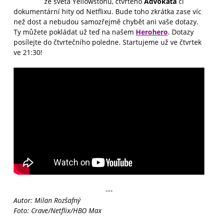
ze světa Yellowstonu, čtvrtého
Advokáta
či
dokumentární hity od Netflixu. Bude toho zkrátka zase víc
než dost a nebudou samozřejmě chybět ani vaše dotazy.
Ty můžete pokládat už teď na našem
Herohero
. Dotazy
posílejte do čtvrtečního poledne. Startujeme už ve čtvrtek
ve 21:30!
---
Autor: Milan Rozšafný
Foto: Crave/Netflix/HBO Max