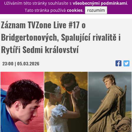
Užíváním této stránky souhlasíte s
všeobecnými podmínkami
.
PŘIHLÁSIT
Tato stránka používá
cookies
.
rozumím
REGISTROVAT
Záznam TVZone Live #17 o
Bridgertonových, Spalující rivalitě i
NOVINKY
Rytíři Sedmi království
TÉMATA
23:00 | 05.03.2026
RECENZE
EPIZODY
KULT
TRAILERY
GALERIE
DISKUZE
STATISTIKY
TIRÁŽ