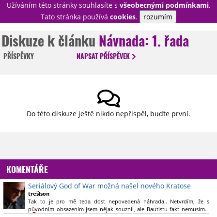
Užíváním této stránky souhlasíte s
všeobecnými podmínkami
.
PŘIHLÁSIT
Tato stránka používá
cookies
.
rozumím
REGISTROVAT
Diskuze k článku
Návnada: 1. řada
PŘÍSPĚVKY
NAPSAT
PŘÍSPĚVEK
NOVINKY
TÉMATA
RECENZE
EPIZODY
KULT
TRAILERY
GALERIE
Do této diskuze ještě nikdo nepřispěl, buďte první.
DISKUZE
STATISTIKY
TIRÁŽ
KOMENTÁŘE
Seriálový God of War možná našel nového Kratose
trešlson
Tak to je pro mě teda dost nepovedená náhrada.. Netvrdím, že s
původním obsazením jsem nějak souznil, ale Bautistu fakt nemusim..