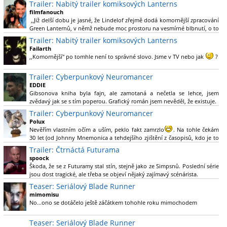
Trailer: Nabitý trailer komiksových Lanterns
filmfanouch
,,Již delší dobu je jasné, že Lindelof zřejmě dodá komornější zpracování
Green Lanternů, v němž nebude moc prostoru na vesmírné blbnutí, o to
více se ovšem bude moci nová adaptace odprostit třeba od filmového
Trailer: Nabitý trailer komiksových Lanterns
Green Lanterna s Ryanem Reynoldsem.´´ Co je na tom
Failarth
nesrozumitelného?
,,Komornější" po tomhle není to správné slovo. Jsme v TV nebo jak
?
Nebál bych se říct, že to vypadá skvěle jak po stránce kvantity materiálu,
Trailer: Cyberpunkový Neuromancer
tak i formou.
EDDIE
Gibsonova kniha byla fajn, ale zamotaná a nečetla se lehce, jsem
Výběr Ulricha Tomsena pro mě velké překvapení a velmi zajímavá volba
zvědavý jak se s tím poperou. Grafický román jsem nevěděl, že existuje.
bravo.
Trailer: Cyberpunkový Neuromancer
Chandler je lepší a lepší s každou novou scénou.
Polux
Komiksy to mají ted´těžké, paradoxně tomu škodí to všechno kolem
Nevěřím vlastním očím a uším, peklo fakt zamrzlo
. Na tohle čekám
(DC nebo MCU to je buřt) , ale nezasloužilo by si to zářez jen kvůli tomu.
30 let (od Johnny Mnemonica a tehdejšího zjištění z časopisů, kdo je to
Držím tomu palce.
Gibson a co je jeho debutová kniha zač), přičemž 25 let (od Matrixu,
Trailer: Čtrnáctá Futurama
který pojem cyberpunk dostal do povědomí i obyčejného diváka a
spoock
nikoliv fanouška žánru) marně doufám, že si po řadě "duchovních
Škoda, že se z Futuramy stal stín, stejně jako ze Simpsnů. Poslední série
nástupců", kteří přišli poté (Ghost In The Shell, Alita: Battle Angel,
jsou dost tragické, ale třeba se objeví nějaký zajímavý scénárista.
Altered Carbon, Blade Runner 2049, Cyberpunk 2077, atd.), někdo
Nedávno začala vycházet nová řada Ricka a Mortyho a já z úžasem zjistil,
Teaser: Seriálový Blade Runner
konečně vzpomene i na bibli cyberpunku, se kterou to všechno začalo.
že se na to dá opět koukat.
Teď už nezbývá nic jiného než se tiše modlit a doufat, že to bude stát za
mimomisu
to
No...ono se dotáčelo ještě záčátkem tohohle roku mimochodem
. Plus kudos za sázku na seriál a nikoliv film, snad tvůrci tu
výsadu násobně větší stopáže náležitě využijí.
Teaser: Seriálový Blade Runner