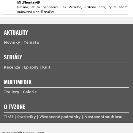
MILFhunter69
Prosim, ať to neposerou jak Vetřelce, Prsteny noci, rytíře sedmi
království a další značky
AKTUALITY
Novinky
Témata
SERIÁLY
Recenze
Epizody
Kult
MULTIMEDIA
Trailery
Galerie
O TVZONE
Tiráž
Statistiky
Všeobecné podmínky
Nastavení souhlasu