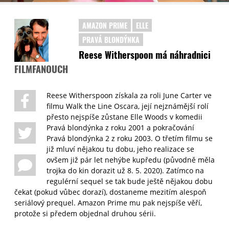
AMAZON PRIME
ELLE
PRAVÁ BLONDÝNKA
Reese Witherspoon má náhradnici
FILMFANOUCH
Reese Witherspoon získala za roli June Carter ve
filmu Walk the Line Oscara, její nejznámější rolí
přesto nejspíše zůstane Elle Woods v komedii
Pravá blondýnka z roku 2001 a pokračování
Pravá blondýnka 2 z roku 2003. O třetím filmu se
již mluví nějakou tu dobu, jeho realizace se
ovšem již pár let nehýbe kupředu (původně měla
trojka do kin dorazit už 8. 5. 2020). Zatímco na
regulérní sequel se tak bude ještě nějakou dobu
čekat (pokud vůbec dorazí), dostaneme mezitím alespoň
seriálový prequel. Amazon Prime mu pak nejspíše věří,
protože si předem objednal druhou sérii.