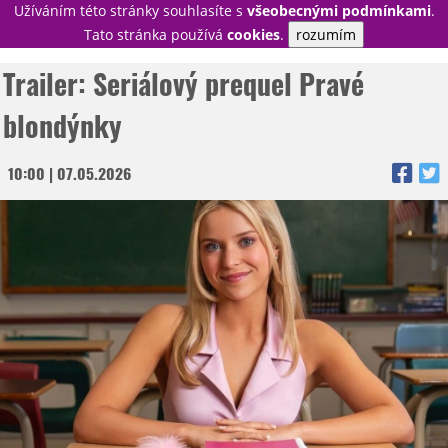
Užíváním této stránky souhlasíte s
všeobecnými podmínkami
.
PŘIHLÁSIT
Tato stránka používá
cookies
.
rozumím
REGISTROVAT
Trailer: Seriálový prequel Pravé
blondýnky
NOVINKY
TÉMATA
10:00 | 07.05.2026
RECENZE
EPIZODY
KULT
TRAILERY
GALERIE
DISKUZE
STATISTIKY
TIRÁŽ