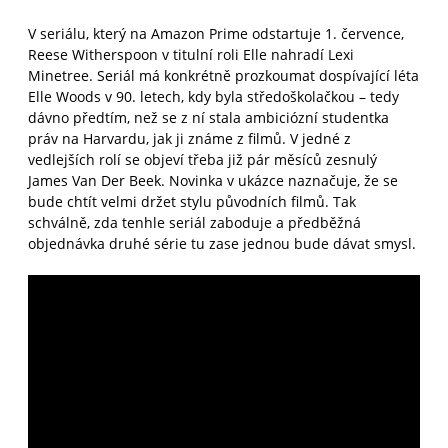
V seriálu, který na Amazon Prime odstartuje 1. července,
Reese Witherspoon v titulní roli Elle nahradí Lexi
Minetree. Seriál má konkrétně prozkoumat dospívající léta
Elle Woods v 90. letech, kdy byla středoškolačkou – tedy
dávno předtím, než se z ní stala ambiciózní studentka
práv na Harvardu, jak ji známe z filmů. V jedné z
vedlejších rolí se objeví třeba již pár měsíců zesnulý
James Van Der Beek. Novinka v ukázce naznačuje, že se
bude chtít velmi držet stylu původních filmů. Tak
schválně, zda tenhle seriál zaboduje a předběžná
objednávka druhé série tu zase jednou bude dávat smysl.