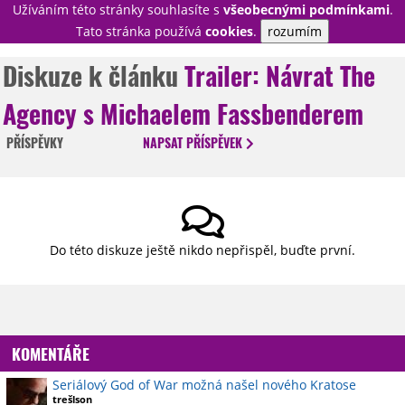
Užíváním této stránky souhlasíte s
všeobecnými podmínkami
.
PŘIHLÁSIT
Tato stránka používá
cookies
.
rozumím
REGISTROVAT
Diskuze k článku
Trailer: Návrat The
Agency s Michaelem Fassbenderem
NOVINKY
TÉMATA
PŘÍSPĚVKY
NAPSAT
PŘÍSPĚVEK
RECENZE
EPIZODY
KULT
TRAILERY
GALERIE
DISKUZE
STATISTIKY
TIRÁŽ
Do této diskuze ještě nikdo nepřispěl, buďte první.
KOMENTÁŘE
Seriálový God of War možná našel nového Kratose
trešlson