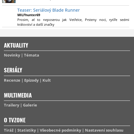
výsadu násobně větší stopáže náležitě využijí.
Teaser: Seriálový Blade Runner
MILFhunter69
Prosim, ať to neposerou jak Vetřelce, Prsteny noci, rytíře sedmi
království a další značky
AKTUALITY
Novinky
Témata
SERIÁLY
Recenze
Epizody
Kult
MULTIMEDIA
Trailery
Galerie
O TVZONE
Tiráž
Statistiky
Všeobecné podmínky
Nastavení souhlasu