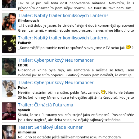
Tak to je pro mě teda dost nepovedená náhrada.. Netvrdím, že s
původním obsazením jsem nějak souznil, ale Bautistu fakt nemusim..
Trailer: Nabitý trailer komiksových Lanterns
filmfanouch
,,Již delší dobu je jasné, že Lindelof zřejmě dodá komornější zpracování
Green Lanternů, v němž nebude moc prostoru na vesmírné blbnutí, o to
více se ovšem bude moci nová adaptace odprostit třeba od filmového
Trailer: Nabitý trailer komiksových Lanterns
Green Lanterna s Ryanem Reynoldsem.´´ Co je na tom
Failarth
nesrozumitelného?
,,Komornější" po tomhle není to správné slovo. Jsme v TV nebo jak
?
Nebál bych se říct, že to vypadá skvěle jak po stránce kvantity materiálu,
Trailer: Cyberpunkový Neuromancer
tak i formou.
EDDIE
Gibsonova kniha byla fajn, ale zamotaná a nečetla se lehce, jsem
Výběr Ulricha Tomsena pro mě velké překvapení a velmi zajímavá volba
zvědavý jak se s tím poperou. Grafický román jsem nevěděl, že existuje.
bravo.
Trailer: Cyberpunkový Neuromancer
Chandler je lepší a lepší s každou novou scénou.
Polux
Komiksy to mají ted´těžké, paradoxně tomu škodí to všechno kolem
Nevěřím vlastním očím a uším, peklo fakt zamrzlo
. Na tohle čekám
(DC nebo MCU to je buřt) , ale nezasloužilo by si to zářez jen kvůli tomu.
30 let (od Johnny Mnemonica a tehdejšího zjištění z časopisů, kdo je to
Držím tomu palce.
Gibson a co je jeho debutová kniha zač), přičemž 25 let (od Matrixu,
Trailer: Čtrnáctá Futurama
který pojem cyberpunk dostal do povědomí i obyčejného diváka a
spoock
nikoliv fanouška žánru) marně doufám, že si po řadě "duchovních
Škoda, že se z Futuramy stal stín, stejně jako ze Simpsnů. Poslední série
nástupců", kteří přišli poté (Ghost In The Shell, Alita: Battle Angel,
jsou dost tragické, ale třeba se objeví nějaký zajímavý scénárista.
Altered Carbon, Blade Runner 2049, Cyberpunk 2077, atd.), někdo
Nedávno začala vycházet nová řada Ricka a Mortyho a já z úžasem zjistil,
Teaser: Seriálový Blade Runner
konečně vzpomene i na bibli cyberpunku, se kterou to všechno začalo.
že se na to dá opět koukat.
Teď už nezbývá nic jiného než se tiše modlit a doufat, že to bude stát za
mimomisu
to
No...ono se dotáčelo ještě záčátkem tohohle roku mimochodem
. Plus kudos za sázku na seriál a nikoliv film, snad tvůrci tu