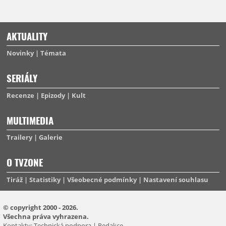
AKTUALITY
Novinky
Témata
SERIÁLY
Recenze
Epizody
Kult
MULTIMEDIA
Trailery
Galerie
O TVZONE
Tiráž
Statistiky
Všeobecné podmínky
Nastavení souhlasu
© copyright 2000 - 2026.
Všechna práva vyhrazena.
Kontakty:
Technická podpora
|
Redakce