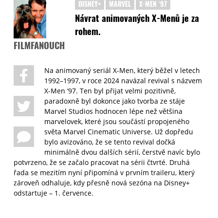
DISNEY+
MARVEL
X-MEN ‘97
Návrat animovaných X-Menů je za
rohem.
FILMFANOUCH
Na animovaný seriál X-Men, který běžel v letech
1992–1997, v roce 2024 navázal revival s názvem
X-Men ‘97. Ten byl přijat velmi pozitivně,
paradoxně byl dokonce jako tvorba ze stáje
Marvel Studios hodnocen lépe než většina
marvelovek, které jsou součástí propojeného
světa Marvel Cinematic Universe. Už dopředu
bylo avizováno, že se tento revival dočká
minimálně dvou dalších sérií, čerstvě navíc bylo
potvrzeno, že se začalo pracovat na sérii čtvrté. Druhá
řada se mezitím nyní připomíná v prvním traileru, který
zároveň odhaluje, kdy přesně nová sezóna na Disney+
odstartuje – 1. července.