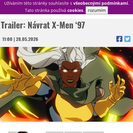
Užíváním této stránky souhlasíte s
všeobecnými podmínkami
.
PŘIHLÁSIT
Tato stránka používá
cookies
.
rozumím
REGISTROVAT
Trailer: Návrat X-Men ‘97
11:00 | 28.05.2026
NOVINKY
TÉMATA
RECENZE
EPIZODY
KULT
TRAILERY
GALERIE
DISKUZE
STATISTIKY
TIRÁŽ