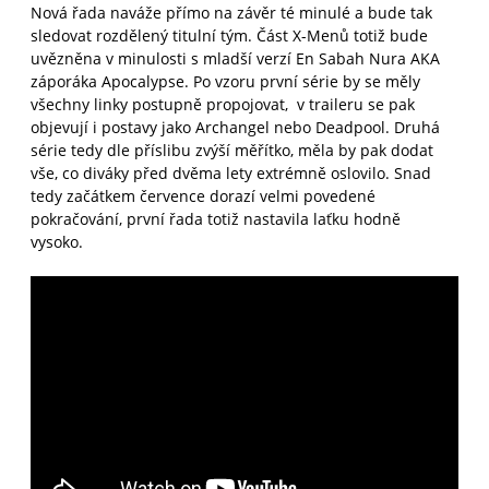
Nová řada naváže přímo na závěr té minulé a bude tak
sledovat rozdělený titulní tým. Část X-Menů totiž bude
uvězněna v minulosti s mladší verzí En Sabah Nura AKA
záporáka Apocalypse. Po vzoru první série by se měly
všechny linky postupně propojovat, v traileru se pak
objevují i postavy jako Archangel nebo Deadpool. Druhá
série tedy dle příslibu zvýší měřítko, měla by pak dodat
vše, co diváky před dvěma lety extrémně oslovilo. Snad
tedy začátkem července dorazí velmi povedené
pokračování, první řada totiž nastavila laťku hodně
vysoko.