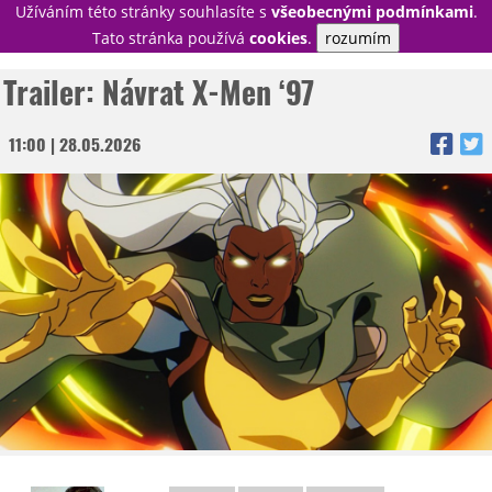
Užíváním této stránky souhlasíte s
všeobecnými podmínkami
.
PŘIHLÁSIT
Tato stránka používá
cookies
.
rozumím
REGISTROVAT
Trailer: Návrat X-Men ‘97
11:00 | 28.05.2026
NOVINKY
TÉMATA
RECENZE
EPIZODY
KULT
TRAILERY
GALERIE
DISKUZE
STATISTIKY
TIRÁŽ