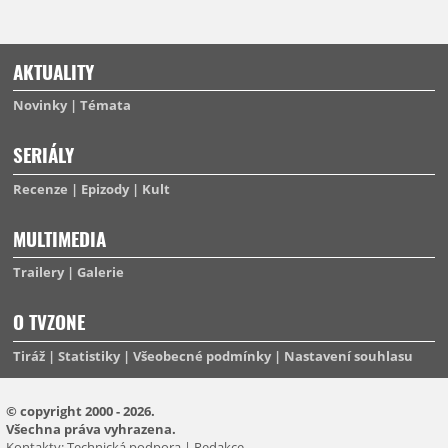
AKTUALITY
Novinky
Témata
SERIÁLY
Recenze
Epizody
Kult
MULTIMEDIA
Trailery
Galerie
O TVZONE
Tiráž
Statistiky
Všeobecné podmínky
Nastavení souhlasu
© copyright 2000 - 2026.
Všechna práva vyhrazena.
Kontakty:
Technická podpora
|
Redakce