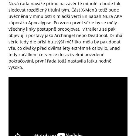
Nová řada naváže přímo na závěr té minulé a bude tak
sledovat rozdělený titulní tým. Část X-Menů totiž bude
uvězněna v minulosti s mladší verzí En Sabah Nura AKA
záporáka Apocalypse. Po vzoru první série by se měly
všechny linky postupně propojovat, v traileru se pak
objevují i postavy jako Archangel nebo Deadpool. Druhá
série tedy dle příslibu zvýší měřítko, měla by pak dodat
vše, co diváky před dvěma lety extrémně oslovilo. Snad
tedy začátkem července dorazí velmi povedené
pokračování, první řada totiž nastavila laťku hodně
vysoko.