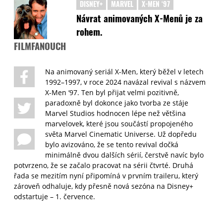
DISNEY+
MARVEL
X-MEN ‘97
Návrat animovaných X-Menů je za
rohem.
FILMFANOUCH
Na animovaný seriál X-Men, který běžel v letech
1992–1997, v roce 2024 navázal revival s názvem
X-Men ‘97. Ten byl přijat velmi pozitivně,
paradoxně byl dokonce jako tvorba ze stáje
Marvel Studios hodnocen lépe než většina
marvelovek, které jsou součástí propojeného
světa Marvel Cinematic Universe. Už dopředu
bylo avizováno, že se tento revival dočká
minimálně dvou dalších sérií, čerstvě navíc bylo
potvrzeno, že se začalo pracovat na sérii čtvrté. Druhá
řada se mezitím nyní připomíná v prvním traileru, který
zároveň odhaluje, kdy přesně nová sezóna na Disney+
odstartuje – 1. července.