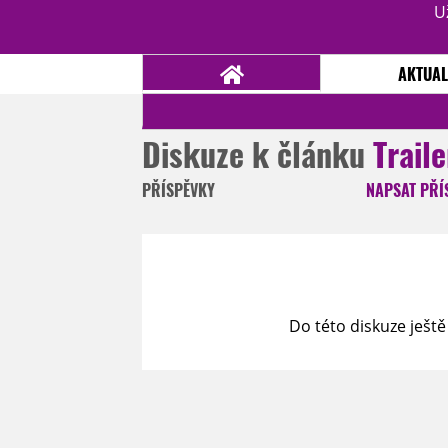
U
AKTUAL
Diskuze k článku
Trail
NOVINKY
TÉMATA
PŘÍSPĚVKY
NAPSAT
PŘÍ
RECENZE
EPIZODY
KULT
TRAILERY
GALERIE
DISKUZE
STATISTIKY
TIRÁŽ
Do této diskuze ještě