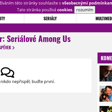
žíváním této stránky souhlasíte s
všeobecnými podmínka
Tato stránka používá
cookies
.
rozumím
ITY
SERIÁLY
MULTIMED
er: Seriálové Among Us
SPĚVEK
KOME
 nikdo nepřispěl, buďte první.