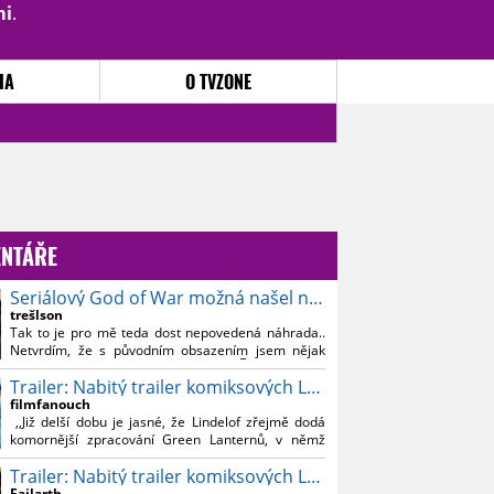
mi
.
PŘIHLÁSIT
|
REGISTROVAT
IA
O TVZONE
NTÁŘE
Seriálový God of War možná našel nového Kratose
trešlson
Tak to je pro mě teda dost nepovedená náhrada..
Netvrdím, že s původním obsazením jsem nějak
souznil, ale Bautistu fakt nemusim..
Trailer: Nabitý trailer komiksových Lanterns
filmfanouch
,,Již delší dobu je jasné, že Lindelof zřejmě dodá
komornější zpracování Green Lanternů, v němž
nebude moc prostoru na vesmírné blbnutí, o to více
Trailer: Nabitý trailer komiksových Lanterns
se ovšem bude moci nová adaptace odprostit třeba
od filmového Green Lanterna s Ryanem
Failarth