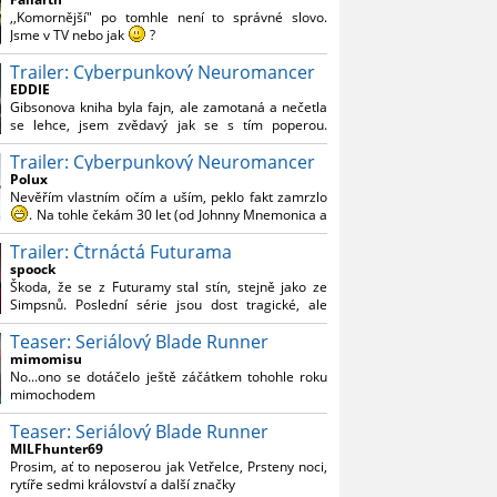
Reynoldsem.´´ Co je na tom nesrozumitelného?
,,Komornější" po tomhle není to správné slovo.
Jsme v TV nebo jak
?
Trailer: Cyberpunkový Neuromancer
Nebál bych se říct, že to vypadá skvěle jak po
stránce kvantity materiálu, tak i formou.
EDDIE
Gibsonova kniha byla fajn, ale zamotaná a nečetla
Výběr Ulricha Tomsena pro mě velké překvapení a
se lehce, jsem zvědavý jak se s tím poperou.
velmi zajímavá volba bravo.
Grafický román jsem nevěděl, že existuje.
Chandler je lepší a lepší s každou novou scénou.
Trailer: Cyberpunkový Neuromancer
Polux
Komiksy to mají ted´těžké, paradoxně tomu škodí
Nevěřím vlastním očím a uším, peklo fakt zamrzlo
to všechno kolem (DC nebo MCU to je buřt) , ale
. Na tohle čekám 30 let (od Johnny Mnemonica a
nezasloužilo by si to zářez jen kvůli tomu. Držím
tehdejšího zjištění z časopisů, kdo je to Gibson a co
tomu palce.
Trailer: Čtrnáctá Futurama
je jeho debutová kniha zač), přičemž 25 let (od
Matrixu, který pojem cyberpunk dostal do
spoock
povědomí i obyčejného diváka a nikoliv fanouška
Škoda, že se z Futuramy stal stín, stejně jako ze
žánru) marně doufám, že si po řadě "duchovních
Simpsnů. Poslední série jsou dost tragické, ale
nástupců", kteří přišli poté (Ghost In The Shell, Alita:
třeba se objeví nějaký zajímavý scénárista.
Battle Angel, Altered Carbon, Blade Runner 2049,
Teaser: Seriálový Blade Runner
Nedávno začala vycházet nová řada Ricka a
Cyberpunk 2077, atd.), někdo konečně vzpomene i
Mortyho a já z úžasem zjistil, že se na to dá opět
mimomisu
na bibli cyberpunku, se kterou to všechno začalo.
koukat.
No...ono se dotáčelo ještě záčátkem tohohle roku
Teď už nezbývá nic jiného než se tiše modlit a
mimochodem
doufat, že to bude stát za to
. Plus kudos za
sázku na seriál a nikoliv film, snad tvůrci tu výsadu
Teaser: Seriálový Blade Runner
násobně větší stopáže náležitě využijí.
MILFhunter69
Prosim, ať to neposerou jak Vetřelce, Prsteny noci,
rytíře sedmi království a další značky