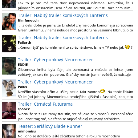
Tak to je pro mě teda dost nepovedená náhrada.. Netvrdím, že s
původním obsazením jsem nějak souznil, ale Bautistu fakt nemusim..
Trailer: Nabitý trailer komiksových Lanterns
filmfanouch
,,Již delší dobu je jasné, že Lindelof zřejmě dodá komornější zpracování
Green Lanternů, v němž nebude moc prostoru na vesmírné blbnutí, o to
více se ovšem bude moci nová adaptace odprostit třeba od filmového
Trailer: Nabitý trailer komiksových Lanterns
Green Lanterna s Ryanem Reynoldsem.´´ Co je na tom
Failarth
nesrozumitelného?
,,Komornější" po tomhle není to správné slovo. Jsme v TV nebo jak
?
Nebál bych se říct, že to vypadá skvěle jak po stránce kvantity materiálu,
Trailer: Cyberpunkový Neuromancer
tak i formou.
EDDIE
Gibsonova kniha byla fajn, ale zamotaná a nečetla se lehce, jsem
Výběr Ulricha Tomsena pro mě velké překvapení a velmi zajímavá volba
zvědavý jak se s tím poperou. Grafický román jsem nevěděl, že existuje.
bravo.
Trailer: Cyberpunkový Neuromancer
Chandler je lepší a lepší s každou novou scénou.
Polux
Komiksy to mají ted´těžké, paradoxně tomu škodí to všechno kolem
Nevěřím vlastním očím a uším, peklo fakt zamrzlo
. Na tohle čekám
(DC nebo MCU to je buřt) , ale nezasloužilo by si to zářez jen kvůli tomu.
30 let (od Johnny Mnemonica a tehdejšího zjištění z časopisů, kdo je to
Držím tomu palce.
Gibson a co je jeho debutová kniha zač), přičemž 25 let (od Matrixu,
Trailer: Čtrnáctá Futurama
který pojem cyberpunk dostal do povědomí i obyčejného diváka a
spoock
nikoliv fanouška žánru) marně doufám, že si po řadě "duchovních
Škoda, že se z Futuramy stal stín, stejně jako ze Simpsnů. Poslední série
nástupců", kteří přišli poté (Ghost In The Shell, Alita: Battle Angel,
jsou dost tragické, ale třeba se objeví nějaký zajímavý scénárista.
Altered Carbon, Blade Runner 2049, Cyberpunk 2077, atd.), někdo
Nedávno začala vycházet nová řada Ricka a Mortyho a já z úžasem zjistil,
Teaser: Seriálový Blade Runner
konečně vzpomene i na bibli cyberpunku, se kterou to všechno začalo.
že se na to dá opět koukat.
Teď už nezbývá nic jiného než se tiše modlit a doufat, že to bude stát za
mimomisu
to
No...ono se dotáčelo ještě záčátkem tohohle roku mimochodem
. Plus kudos za sázku na seriál a nikoliv film, snad tvůrci tu