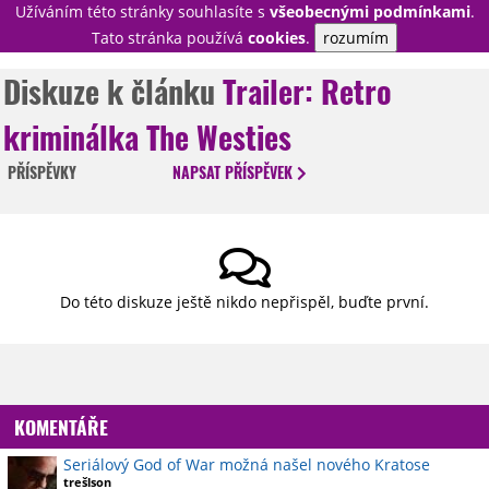
Užíváním této stránky souhlasíte s
všeobecnými podmínkami
.
PŘIHLÁSIT
Tato stránka používá
cookies
.
rozumím
REGISTROVAT
Diskuze k článku
Trailer: Retro
kriminálka The Westies
NOVINKY
TÉMATA
PŘÍSPĚVKY
NAPSAT
PŘÍSPĚVEK
RECENZE
EPIZODY
KULT
TRAILERY
GALERIE
DISKUZE
STATISTIKY
TIRÁŽ
Do této diskuze ještě nikdo nepřispěl, buďte první.
KOMENTÁŘE
Seriálový God of War možná našel nového Kratose
trešlson