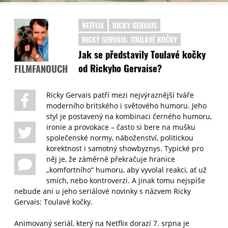
NETFLIX
RICKY GERVAIS
RICKY GERVAIS: TOULAVÉ KOČKY
Jak se představily Toulavé kočky
od Rickyho Gervaise?
FILMFANOUCH
Ricky Gervais patří mezi nejvýraznější tváře
moderního britského i světového humoru. Jeho
styl je postavený na kombinaci černého humoru,
ironie a provokace – často si bere na mušku
společenské normy, náboženství, politickou
korektnost i samotný showbyznys. Typické pro
něj je, že záměrně překračuje hranice
„komfortního“ humoru, aby vyvolal reakci, ať už
smích, nebo kontroverzi. A jinak tomu nejspíše
nebude ani u jeho seriálové novinky s názvem Ricky
Gervais: Toulavé kočky.
Animovaný seriál, který na Netflix dorazí 7. srpna je