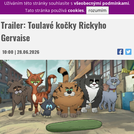
Užíváním této stránky souhlasíte s
všeobecnými podmínkami
.
PŘIHLÁSIT
Tato stránka používá
cookies
.
rozumím
REGISTROVAT
Trailer: Toulavé kočky Rickyho
Gervaise
NOVINKY
TÉMATA
10:00 | 28.06.2026
RECENZE
EPIZODY
KULT
TRAILERY
GALERIE
DISKUZE
STATISTIKY
TIRÁŽ