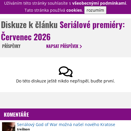
Užíváním této stránky souhlasíte s
všeobecnými podmínkami
.
PŘIHLÁSIT
Tato stránka používá
cookies
.
rozumím
REGISTROVAT
Diskuze k článku
Seriálové premiéry:
Červenec 2026
NOVINKY
TÉMATA
PŘÍSPĚVKY
NAPSAT
PŘÍSPĚVEK
RECENZE
EPIZODY
KULT
TRAILERY
GALERIE
DISKUZE
STATISTIKY
TIRÁŽ
Do této diskuze ještě nikdo nepřispěl, buďte první.
KOMENTÁŘE
Seriálový God of War možná našel nového Kratose
trešlson