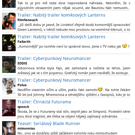
Tak to je pro mě teda dost nepovedená náhrada.. Netvrdím, že s
původním obsazením jsem nějak souznil, ale Bautistu fakt nemusim..
Trailer: Nabitý trailer komiksových Lanterns
filmfanouch
,,Již delší dobu je jasné, že Lindelof zřejmě dodá komornější zpracování
Green Lanternů, v němž nebude moc prostoru na vesmírné blbnutí, o to
více se ovšem bude moci nová adaptace odprostit třeba od filmového
Trailer: Nabitý trailer komiksových Lanterns
Green Lanterna s Ryanem Reynoldsem.´´ Co je na tom
Failarth
nesrozumitelného?
,,Komornější" po tomhle není to správné slovo. Jsme v TV nebo jak
?
Nebál bych se říct, že to vypadá skvěle jak po stránce kvantity materiálu,
Trailer: Cyberpunkový Neuromancer
tak i formou.
EDDIE
Gibsonova kniha byla fajn, ale zamotaná a nečetla se lehce, jsem
Výběr Ulricha Tomsena pro mě velké překvapení a velmi zajímavá volba
zvědavý jak se s tím poperou. Grafický román jsem nevěděl, že existuje.
bravo.
Trailer: Cyberpunkový Neuromancer
Chandler je lepší a lepší s každou novou scénou.
Polux
Komiksy to mají ted´těžké, paradoxně tomu škodí to všechno kolem
Nevěřím vlastním očím a uším, peklo fakt zamrzlo
. Na tohle čekám
(DC nebo MCU to je buřt) , ale nezasloužilo by si to zářez jen kvůli tomu.
30 let (od Johnny Mnemonica a tehdejšího zjištění z časopisů, kdo je to
Držím tomu palce.
Gibson a co je jeho debutová kniha zač), přičemž 25 let (od Matrixu,
Trailer: Čtrnáctá Futurama
který pojem cyberpunk dostal do povědomí i obyčejného diváka a
spoock
nikoliv fanouška žánru) marně doufám, že si po řadě "duchovních
Škoda, že se z Futuramy stal stín, stejně jako ze Simpsnů. Poslední série
nástupců", kteří přišli poté (Ghost In The Shell, Alita: Battle Angel,
jsou dost tragické, ale třeba se objeví nějaký zajímavý scénárista.
Altered Carbon, Blade Runner 2049, Cyberpunk 2077, atd.), někdo
Nedávno začala vycházet nová řada Ricka a Mortyho a já z úžasem zjistil,
Teaser: Seriálový Blade Runner
konečně vzpomene i na bibli cyberpunku, se kterou to všechno začalo.
že se na to dá opět koukat.
Teď už nezbývá nic jiného než se tiše modlit a doufat, že to bude stát za
mimomisu
to
No...ono se dotáčelo ještě záčátkem tohohle roku mimochodem
. Plus kudos za sázku na seriál a nikoliv film, snad tvůrci tu