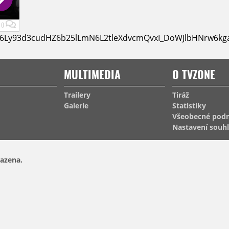
0
HM6Ly93d3cudHZ6b25lLmN6L2tleXdvcmQvxI_DoWJlbHNrw6kga
MULTIMEDIA
O TVZONE
Trailery
Tiráž
Galerie
Statistiky
Všeobecné pod
Nastavení souh
azena.