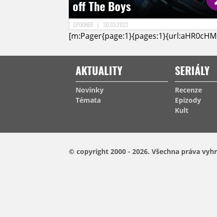
off The Boys
SPOONER
|
30.03.2022
[m:Pager{page:1}{pages:1}{url:aHR0c
AKTUALITY
SERIÁLY
Novinky
Recenze
Témata
Epizody
Kult
© copyright 2000 - 2026.
Všechna práva vyhr