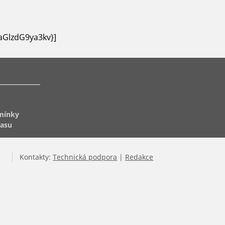
GlzdG9ya3kv}]
mínky
lasu
Kontakty:
Technická podpora
|
Redakce