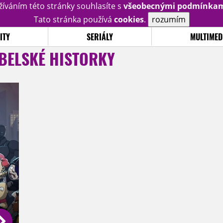
žíváním této stránky souhlasíte s
všeobecnými podmínka
Tato stránka používá
cookies
.
rozumím
ITY
SERIÁLY
MULTIMED
BELSKÉ HISTORKY