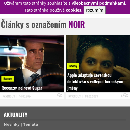
Užíváním této stránky souhlasíte s
všeobecnými podmínkami
.
PŘIHLÁSIT
Tato stránka používá
cookies
.
rozumím
REGISTROVAT
Články s označením
NOIR
NOVINKY
TÉMATA
RECENZE
EPIZODY
KULT
TRAILERY
GALERIE
Novinky
DISKUZE
STATISTIKY
TIRÁŽ
Apple adaptuje severskou
Recenze
detektivku s velkými hereckými
Recenze: noirové Sugar
jmény
1
6
RAVENOUS
|
14.06.2024
RAVENOUS
|
03.02.2023
AKTUALITY
Novinky
Témata