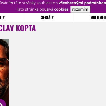
žíváním této stránky souhlasíte s
všeobecnými podmínka
Tato stránka používá
cookies
.
rozumím
ITY
SERIÁLY
MULTIMED
CLAV KOPTA