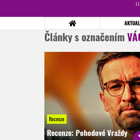
U
AKTUAL
Články s označením
VÁ
NOVINKY
TÉMATA
RECENZE
EPIZODY
KULT
TRAILERY
GALERIE
DISKUZE
STATISTIKY
TIRÁŽ
Recenze
Recenze: Pohodové Vraždy