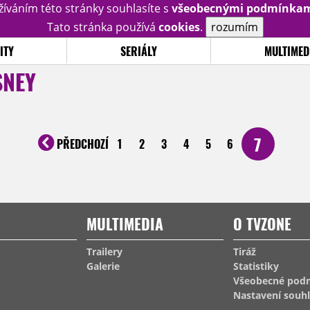
žíváním této stránky souhlasíte s
všeobecnými podmínka
Tato stránka používá
cookies
.
rozumím
ITY
SERIÁLY
MULTIMED
SNEY
7
PŘEDCHOZÍ
1
2
3
4
5
6
MULTIMEDIA
O TVZONE
Trailery
Tiráž
Galerie
Statistiky
Všeobecné pod
Nastavení souh