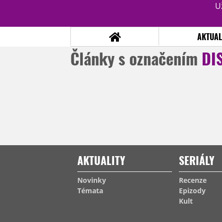
U
AKTUAL
Články s označením
DI
NOVINKY
TÉMATA
RECENZE
EPIZODY
KULT
TRAILERY
GALERIE
DISKUZE
STATISTIKY
TIRÁŽ
AKTUALITY
SERIÁLY
Novinky
Recenze
Témata
Epizody
Kult